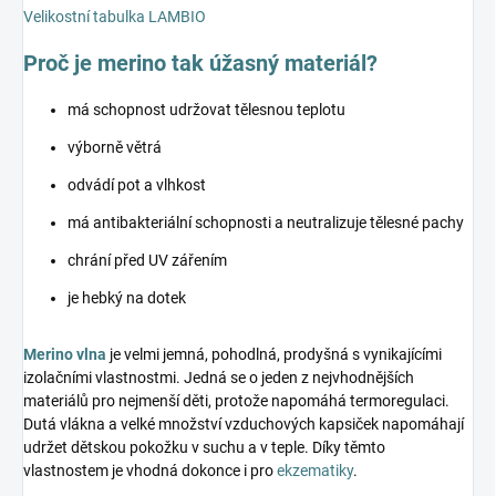
Velikostní tabulka LAMBIO
Proč je merino tak úžasný materiál?
má schopnost udržovat tělesnou teplotu
výborně větrá
odvádí pot a vlhkost
má antibakteriální schopnosti a neutralizuje tělesné pachy
chrání před UV zářením
je hebký na dotek
Merino vlna
je velmi jemná, pohodlná, prodyšná s vynikajícími
izolačními vlastnostmi. Jedná se o jeden z nejvhodnějších
materiálů pro nejmenší děti, protože napomáhá termoregulaci.
Dutá vlákna a velké množství vzduchových kapsiček napomáhají
udržet dětskou pokožku v suchu a v teple. Díky těmto
vlastnostem je vhodná dokonce i pro
ekzematiky
.