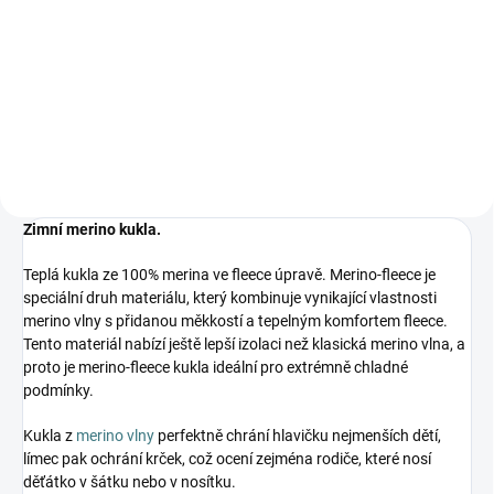
hedvábí 300 ml
282 Kč
Do košíku
Zimní merino kukla.
Teplá kukla ze 100% merina ve fleece úpravě. Merino-fleece je
speciální druh materiálu, který kombinuje vynikající vlastnosti
merino vlny s přidanou měkkostí a tepelným komfortem fleece.
Tento materiál nabízí ještě lepší izolaci než klasická merino vlna, a
proto je merino-fleece kukla ideální pro extrémně chladné
podmínky.
Kukla z
merino vlny
perfektně chrání hlavičku nejmenších dětí,
límec pak ochrání krček, což ocení zejména rodiče, které nosí
děťátko v šátku nebo v nosítku.