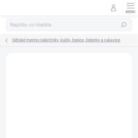
Přejít
na
obsah
Hledat
Dětské merino nákrčníky, kukly, čepice, čelenky a rukavice
Podrobnosti hodnocení
Neohodnoceno
ZNAČKA:
LAMBIO