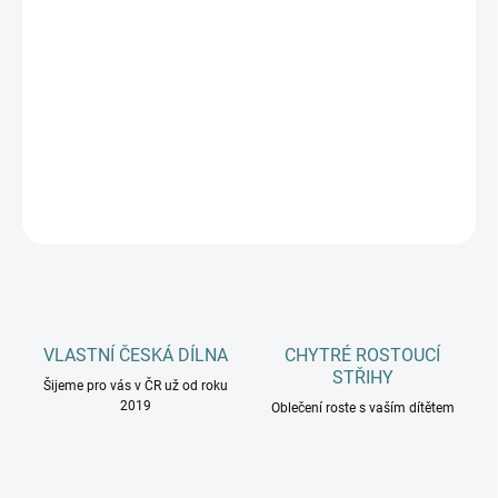
MŮŽEME DORUČIT DO:
ZVOLTE VARIANTU
−
+
Přidat do košíku
DETAILNÍ INFORMACE
ZEPTAT SE
HLÍDAT
VLASTNÍ ČESKÁ DÍLNA
CHYTRÉ ROSTOUCÍ
STŘIHY
Šijeme pro vás v ČR už od roku
2019
Oblečení roste s vaším dítětem