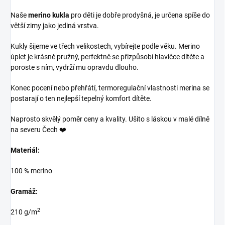
Naše
merino kukla
pro děti je dobře prodyšná, je určena spíše do
větší zimy jako jediná vrstva.
Kukly šijeme ve třech velikostech, vybírejte podle věku. Merino
úplet je krásně pružný, perfektně se přizpůsobí hlavičce dítěte a
poroste s ním, vydrží mu opravdu dlouho.
Konec pocení nebo přehřátí, termoregulační vlastnosti merina se
postarají o ten nejlepší tepelný komfort dítěte.
Naprosto skvělý poměr ceny a kvality. Ušito s láskou v malé dílně
na severu Čech ❤️
Materiál:
100 % merino
Gramáž:
2
210 g/m