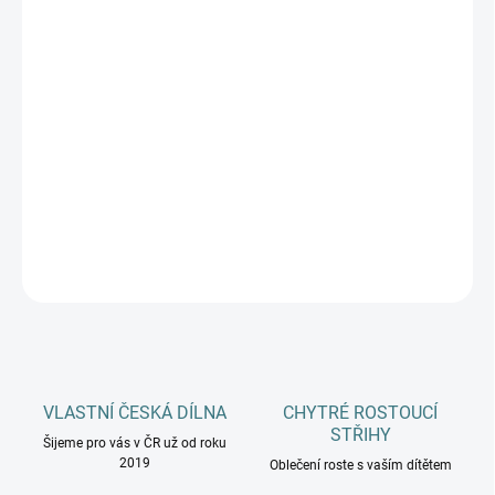
MŮŽEME DORUČIT DO:
ZVOLTE VARIANTU
−
+
Přidat do košíku
Dámské přiléhavé slim tričko VoXX® s dlouhým rukávem MW11 z
kolekce MERINOWOOL je funkční tričko ze 100% vlněného merino
úpletu.
DETAILNÍ INFORMACE
ZEPTAT SE
HLÍDAT
VLASTNÍ ČESKÁ DÍLNA
CHYTRÉ ROSTOUCÍ
STŘIHY
Šijeme pro vás v ČR už od roku
2019
Oblečení roste s vaším dítětem