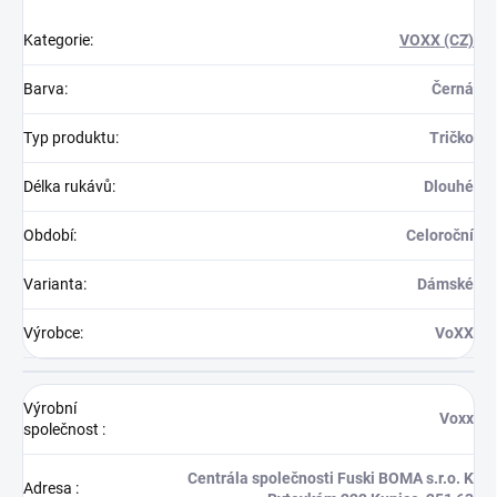
Kategorie
:
VOXX (CZ)
Barva
:
Černá
Typ produktu
:
Tričko
Délka rukávů
:
Dlouhé
Období
:
Celoroční
Varianta
:
Dámské
Výrobce
:
VoXX
Výrobní
Voxx
společnost
:
Centrála společnosti Fuski BOMA s.r.o. K
Adresa
: