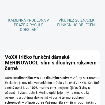
KAMENNÁ PRODEJNA V
VÍCE NEŽ 20 ZNAČEK
PRAZE A RYCHLÉ
FUNKČNÍHO OBLEČENÍ
ODESLÁNÍ
VoXX tričko funkční dámské
MERINOWOOL slim s dlouhým rukávem -
černé
Dámské
slim tričko MW11 s dlouhým rukávem
z řady MerinoWool
Exclusive je novinka ve funkčním prádlu v kolekci VoXX®. Kvalitní
vlněný úplet je ze
100% merino vlny
- nejjemnější ovčí vlny s
úžasnými vlastnostmi. Merino úplet je jemný na omak, díky
pevnému a dutému vláknu má výborné
termoregulační
schopnosti
– přizpůsobí se Vašemu tělu a vnějším podmínkám.