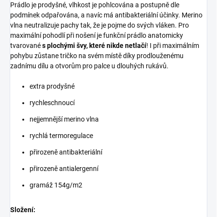
Prádlo je prodyšné, vlhkost je pohlcována a postupně dle
podmínek odpařována, a navíc má antibakteriální účinky. Merino
vlna neutralizuje pachy tak, že je pojme do svých vláken. Pro
maximální pohodlí při nošení je funkční prádlo anatomicky
tvarované
s plochými švy, které nikde netlačí
! I při maximálním
pohybu zůstane tričko na svém místě díky prodlouženému
zadnímu dílu a otvorům pro palce u dlouhých rukávů.
extra prodyšné
rychleschnoucí
nejjemnější merino vlna
rychlá termoregulace
přirozeně antibakteriální
přirozeně antialergenní
gramáž 154g/m2
Složení: