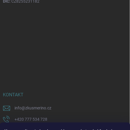
DIČ:
CZ8255231182
KONTAKT
info
@
zkusmerino.cz
+420 777 534 728