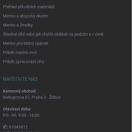
Přehled přírodních materiálů
Merino a atopický ekzém
Merino a žmolky
Šťastné dítě nebo jak chytře oblékat na podzim a v zimě
Merino pro klidný spánek
Příběh merino ovcí
Příběh zpracování vlny
NAVŠTIVTE NÁS
Kamenný obchod:
Biskupcova 37, Praha 3 - Žižkov
Otevírací doba:
PO - PÁ: 9:00 - 16:00
IČ:
01043412