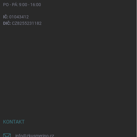
PO - PÁ: 9:00 - 16:00
IČ:
01043412
DIČ:
CZ8255231182
KONTAKT
info
@
zkusmerino.cz