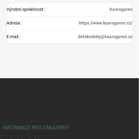
Výrobní společnost
:
Kaarsgaren
Adresa
:
https://www.kaarsgaren.cz/
E-mail
:
detskedeky@kaarsgaren.cz
Z
á
p
a
t
í
INFORMACE PRO ZÁKAZNÍKY