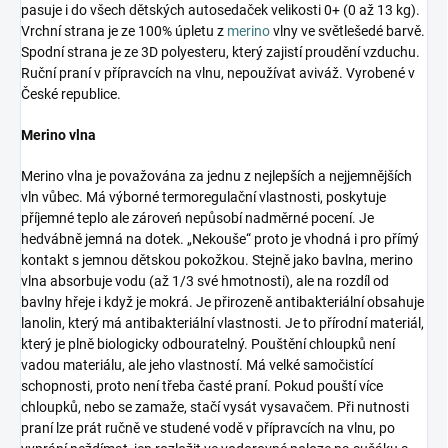
pasuje i do všech dětských autosedaček velikosti 0+ (0 až 13 kg).
Vrchní strana je ze 100% úpletu z
merino
vlny ve světlešedé barvě.
Spodní strana je ze 3D polyesteru, který zajistí proudění vzduchu.
Ruční praní v přípravcích na vlnu, nepoužívat aviváž. Vyrobené v
České republice.
Merino vlna
Merino vlna je považována za jednu z nejlepších a nejjemnějších
vln vůbec. Má výborné termoregulační vlastnosti, poskytuje
příjemné teplo ale zároveń nepůsobí nadměrné pocení. Je
hedvábně jemná na dotek. „Nekouše“ proto je vhodná i pro přímý
kontakt s jemnou dětskou pokožkou. Stejně jako bavlna, merino
vlna absorbuje vodu (až 1/3 své hmotnosti), ale na rozdíl od
bavlny hřeje i když je mokrá. Je přirozeně antibakteriální obsahuje
lanolin, který má antibakteriální vlastnosti. Je to přírodní materiál,
který je plně biologicky odbouratelný. Pouštění chloupků není
vadou materiálu, ale jeho vlastností. Má velké samočistící
schopnosti, proto není třeba časté praní. Pokud pouští více
chloupků, nebo se zamaže, stačí vysát vysavačem. Při nutnosti
praní lze prát ručně ve studené vodě v přípravcích na vlnu, po