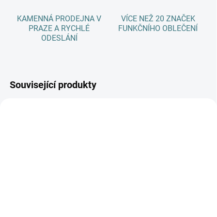
KAMENNÁ PRODEJNA V
VÍCE NEŽ 20 ZNAČEK
PRAZE A RYCHLÉ
FUNKČNÍHO OBLEČENÍ
ODESLÁNÍ
Související produkty
AKCE
AKCE
SKLADEM
SKLADEM
(>5 KS)
(>5 KS)
SONETT Olivový prací
SONETT Tekuté mýdlo