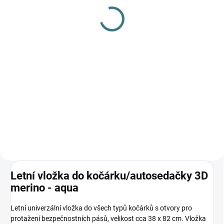
gel na vlnu a hedvábí - 1
na skvrny 300 ml
L
139 Kč
249 Kč
Do košíku
Do košíku
Prémiová péče s bio olivovým
olejem a levandulí. Ekologický
prací gel vyvinutý speciálně pro
nejjemnější merino vlnu a
hedvábí. Neobsahuje enzymy,
vyživuje vlákno a vrací mu...
Letní vložka do kočárku/autosedačky 3D
merino - aqua
Letní univerzální vložka do všech typů kočárků s otvory pro
protažení bezpečnostních pásů, velikost cca 38 x 82 cm. Vložka