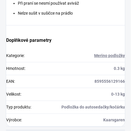
Při praní se nesmí používat aviváž
Nelze sušit v sušičce na prádlo
Doplňkové parametry
Kategorie
:
Merino podložky
Hmotnost
:
0.3 kg
EAN
:
8595556129166
Velikost
:
0-13 kg
Typ produktu
:
Podložka do autosedačky/kočárku
Výrobce
:
Kaarsgaren