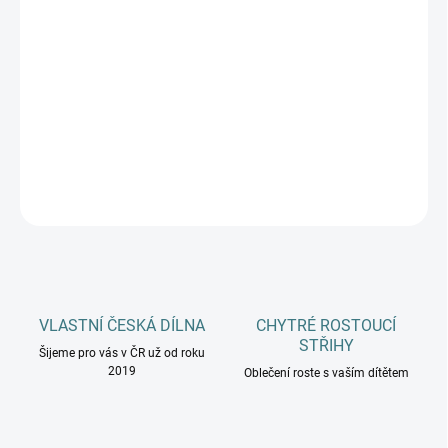
MŮŽEME
DORUČIT DO:
11.8.2026
−
+
Přidat do košíku
DETAILNÍ INFORMACE
ZEPTAT SE
HLÍDAT
VLASTNÍ ČESKÁ DÍLNA
CHYTRÉ ROSTOUCÍ
STŘIHY
Šijeme pro vás v ČR už od roku
2019
Oblečení roste s vaším dítětem