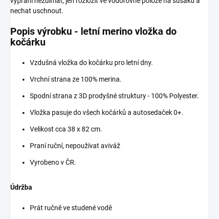
vyprání neždímat, jen rozložit ve vodorovné poloze na sušáku a
nechat uschnout.
Popis výrobku - letní merino vložka do
kočárku
Vzdušná vložka do kočárku pro letní dny.
Vrchní strana ze 100% merina.
Spodní strana z 3D prodyšné struktury - 100% Polyester.
Vložka pasuje do všech kočárků a autosedaček 0+.
Velikost cca 38 x 82 cm.
Praní ruční, nepoužívat aviváž
Vyrobeno v ČR.
Údržba
Prát ručně ve studené vodě