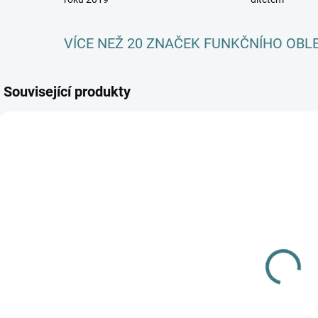
VÍCE NEŽ 20 ZNAČEK FUNKČNÍHO OBL
Související produkty
SKLADEM
(>5 KS)
Dětské ZIMNÍ
merino
ponožky
Surtex - 90%
179 Kč
vlna