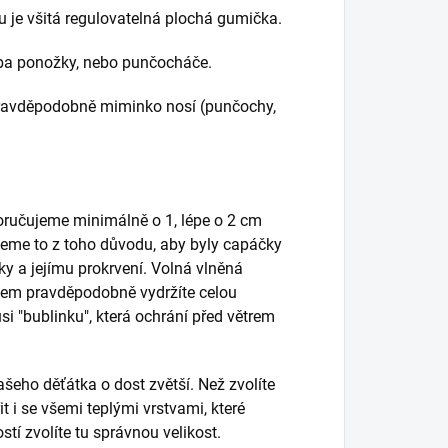
 je všitá regulovatelná plochá gumička.
třeba ponožky, nebo punčocháče.
ré pravděpodobně miminko nosí (punčochy,
poručujeme minimálně o 1, lépe o 2 cm
ujeme to z toho důvodu, aby byly capáčky
ky a jejímu prokrvení. Volná vlněná
kem pravděpodobně vydržíte celou
si "bublinku", která ochrání před větrem
šeho děťátka o dost zvětší. Než zvolíte
t i se všemi teplými vrstvami, které
tí zvolíte tu správnou velikost.