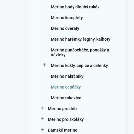
n
Merino body dlouhý rukáv
í
p
Merino komplety
a
n
Merino overaly
e
Merino harémky, legíny, kalhoty
l
Merino punčocháče, ponožky a
návleky
Merino kukly, čepice a čelenky
Merino nákrčníky
Merino capáčky
Merino rukavice
Merino pro děti
Merino pro školáky
Dámské merino