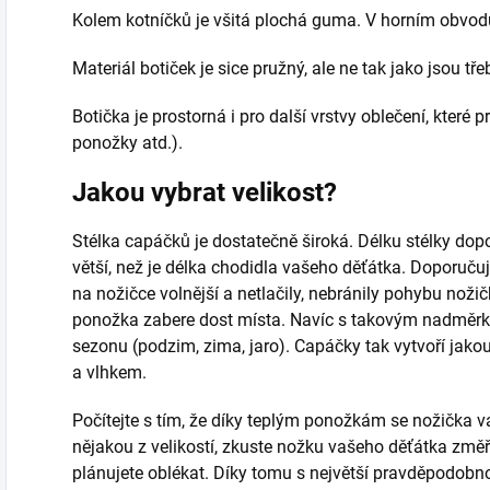
Kolem kotníčků je všitá plochá guma. V horním obvodu
Materiál botiček je sice pružný, ale ne tak jako jsou 
Botička je prostorná i pro další vrstvy oblečení, kte
ponožky atd.).
Jakou vybrat velikost?
Stélka capáčků je dostatečně široká. Délku stélky do
větší, než je délka chodidla vašeho děťátka. Doporuč
na nožičce volnější a netlačily, nebránily pohybu nožič
ponožka zabere dost místa. Navíc s takovým nadměr
sezonu (podzim, zima, jaro). Capáčky tak vytvoří jakou
a vlhkem.
Počítejte s tím, že díky teplým ponožkám se nožička va
nějakou z velikostí, zkuste nožku vašeho děťátka změři
plánujete oblékat. Díky tomu s největší pravděpodobnos