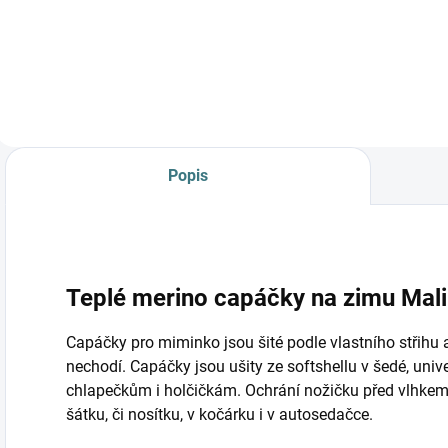
Detail
Popis
Teplé merino capáčky na zimu Mali
Capáčky pro miminko jsou šité podle vlastního střihu 
nechodí. Capáčky jsou ušity ze softshellu v šedé, unive
chlapečkům i holčičkám. Ochrání nožičku před vlhkem, v
šátku, či nosítku, v kočárku i v autosedačce.