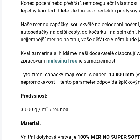
Konec pocení nebo přehřátí, termoregulační vlastnosti 
tepelný komfort dítěte. Jedná se o perfektní prodyšný 
Naše merino capáčky jsou skvělé na celodenní nošení, d
autosedačky na delší cesty, do kočárku i na spinkání.
nejjemnější merino na trhu, vaše děťátko v něm bude j
Kvalitu merina si hlídáme, naši dodavatelé disponují
zpracování
mulesing free
je samozřejmostí.
Tyto zimní capáčky mají vodní sloupec:
10 000 mm
(v
nepromokavost = tento parameter odpovídá špičkov
Prodyšnost:
2
3 000 g / m
/ 24 hod
Materiál:
Vnitřní dotyková vrstva je
100% MERINO SUPER SOF