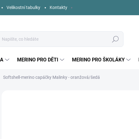
Velikostní tabulky
Kontakty
Hledat
KA
MERINO PRO DĚTI
MERINO PRO ŠKOLÁKY
Softshell-merino capáčky Malinky - oranžová/šedá
Neohodnoceno
Podrobnosti hodnocení
ZNAČKA:
MALINK
o
Měr
ZVO
cena
VEL