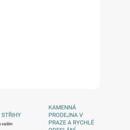
EME DORUČIT DO:
ZVOLTE VARIANTU
−
+
Přidat do košíku
ILNÍ INFORMACE
ZEPTAT SE
HLÍDAT
KAMENNÁ
 STŘIHY
PRODEJNA V
PRAZE A RYCHLÉ
s vaším