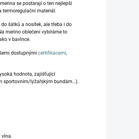
merina se postarají o ten nejlepší
a termoregulační materiál.
o šátků a nosítek, ale třeba i do
 Na merino oblečení vybíráme to
ako v bavlnce.
 všemi dostupnými
certifikacemi
,
ysoká hodnota, zajišťující
ým sportovním/lyžařským bundám…).
T
vlna.