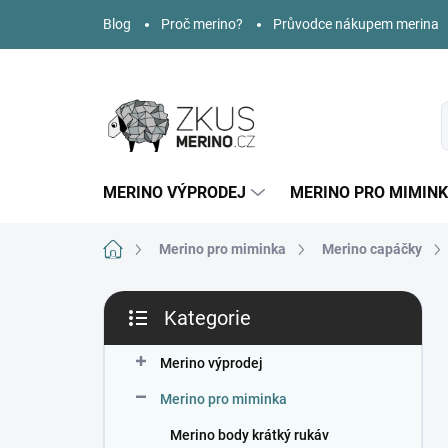
Přejít
Blog
Proč merino?
Průvodce nákupem merina
na
obsah
MERINO VÝPRODEJ
MERINO PRO MIMIN
Domů
Merino pro miminka
Merino capáčky
P
Kategorie
o
Přeskočit
s
kategorie
t
Merino výprodej
r
Merino pro miminka
a
n
Merino body krátký rukáv