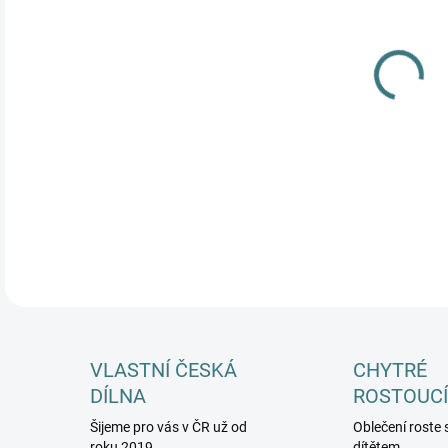
MŮŽ
DETA
VLASTNÍ ČESKÁ
CHYTRÉ
DÍLNA
ROSTOUCÍ
Šijeme pro vás v ČR už od
Oblečení roste 
roku 2019
dítětem