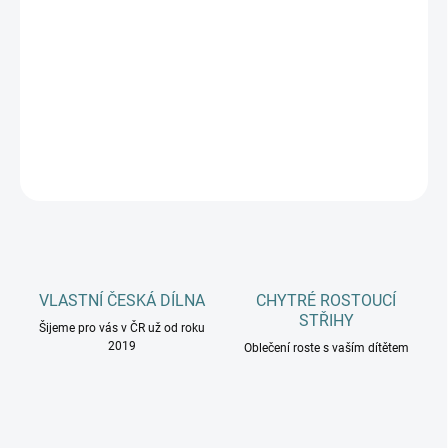
MŮŽEME DORUČIT DO:
ZVOLTE VARIANTU
−
+
Přidat do košíku
DETAILNÍ INFORMACE
ZEPTAT SE
HLÍDAT
VLASTNÍ ČESKÁ DÍLNA
CHYTRÉ ROSTOUCÍ
STŘIHY
Šijeme pro vás v ČR už od roku
2019
Oblečení roste s vaším dítětem