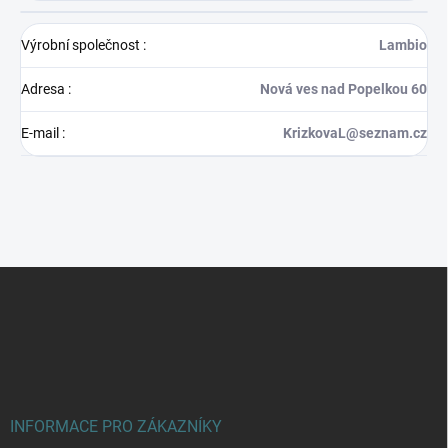
Výrobní společnost
:
Lambio
Adresa
:
Nová ves nad Popelkou 60
E-mail
:
KrizkovaL@seznam.cz
Z
á
p
a
t
í
INFORMACE PRO ZÁKAZNÍKY