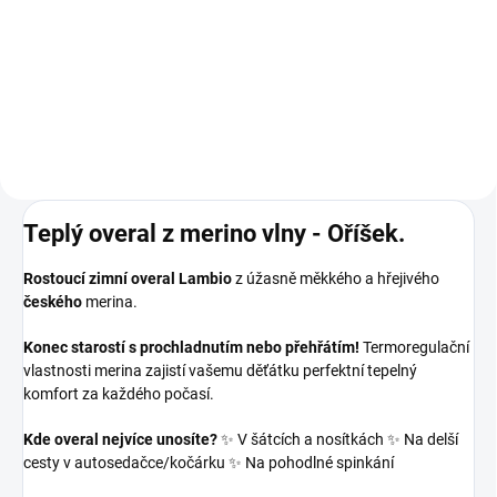
179 Kč
Detail
Teplý overal z merino vlny - Oříšek.
Rostoucí zimní overal Lambio
z úžasně měkkého a hřejivého
českého
merina.
Konec starostí s prochladnutím nebo přehřátím!
Termoregulační
vlastnosti merina zajistí vašemu děťátku perfektní tepelný
komfort za každého počasí.
Kde overal nejvíce unosíte?
✨ V šátcích a nosítkách ✨ Na delší
cesty v autosedačce/kočárku ✨ Na pohodlné spinkání