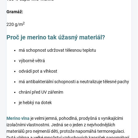
Gramáž:
2
220 g/m
Proč je merino tak úžasný materiál?
má schopnost udržovat tělesnou teplotu
výborně větrá
odvádí pot a vlhkost
má antibakteriální schopnosti a neutralizuje tělesné pachy
chrání před UV zářením
je hebký na dotek
Merino vlna
je velmi jemná, pohodlná, prodyšná s vynikajícími
izolačními vlastnostmi. Jedná se o jeden z nejvhodnějších
materiálů pro nejmenší děti, protože napomáhá termoregulaci.
Dutá vlákna a velké množství vzduchových kapsiček napomáhají