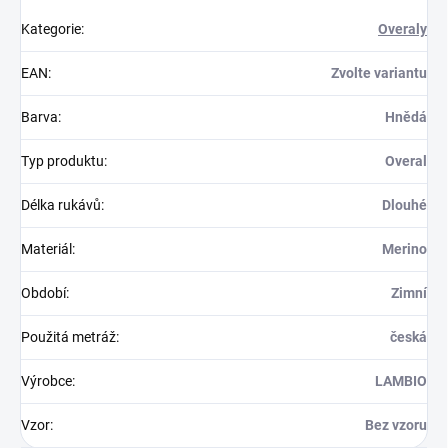
Kategorie
:
Overaly
EAN
:
Zvolte variantu
Barva
:
Hnědá
Typ produktu
:
Overal
Délka rukávů
:
Dlouhé
Materiál
:
Merino
Období
:
Zimní
Použitá metráž
:
česká
Výrobce
:
LAMBIO
Vzor
:
Bez vzoru