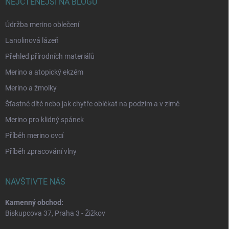
NEJČTENĚJŠÍ NA BLOGU
Údržba merino oblečení
Lanolinová lázeň
Přehled přírodních materiálů
Merino a atopický ekzém
Merino a žmolky
Šťastné dítě nebo jak chytře oblékat na podzim a v zimě
Merino pro klidný spánek
Příběh merino ovcí
Příběh zpracování vlny
NAVŠTIVTE NÁS
Kamenný obchod:
Biskupcova 37, Praha 3 - Žižkov