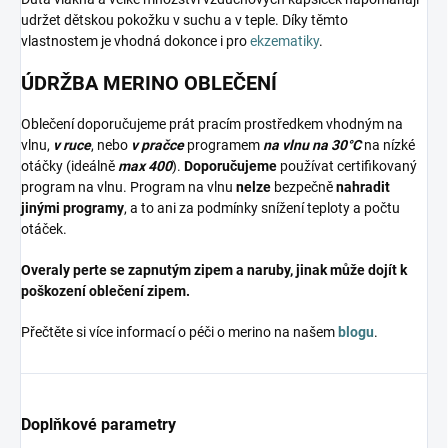
udržet dětskou pokožku v suchu a v teple. Díky těmto
vlastnostem je vhodná dokonce i pro
ekzematiky
.
ÚDRŽBA MERINO OBLEČENÍ
Oblečení doporučujeme prát pracím prostředkem vhodným na
vlnu,
v ruce
, nebo
v pračce
programem
na vlnu na 30°C
na nízké
otáčky (ideálně
max 400
).
Doporučujeme
používat certifikovaný
program na vlnu. Program na vlnu
nelze
bezpečně
nahradit
jinými programy
, a to ani za podmínky snížení teploty a počtu
otáček.
Overaly perte se zapnutým zipem a naruby, jinak může dojít k
poškození oblečení zipem.
Přečtěte si více informací o péči o merino na našem
blogu
.
Doplňkové parametry