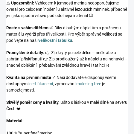
⚠️
Upozornění:
Vzhledem k jemnosti merina nedoporučujeme
overal pro celodenní nošení u aktivně lezoucích miminek, případně
jen jako spodní vrtsvu pod odolnější materiál 😉
Roste s vaším dítětem
🌱 Díky dlouhým nápletům a pružnému
materiálu vydrží přes tři velikosti. Pro výběr správné velikosti se
podívejte na naši
velikostní tabulku
.
Promyšlené detaily:
👉 Zip krytý po celé délce – neškrábe a
zabrání přiskřípnutí 👉 Zip prodloužený až k nápletu na nohavici –
snadné oblékání i přebalování zvládnou hravě i tatínci :-)
Kvalita na prvním místě
✓ Naši dodavatelé disponují všemi
dostupnými
certifikacemi
, zpracování
mulesing free
je
samozřejmostí.
Skvělý poměr ceny a kvality.
Ušito s láskou v malé dílně na severu
Čech ❤️
Materiál:
100 % "super fine" merino