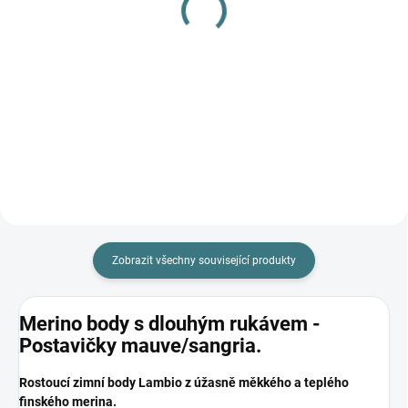
ponožky Surtex - 90%
gel na vlnu a hedvábí
vlna
120 ml
179 Kč
47 Kč
Detail
Do košíku
Zobrazit všechny související produkty
Merino body s dlouhým rukávem -
Postavičky mauve/sangria.
Rostoucí zimní body Lambio z úžasně měkkého a teplého
finského merina.