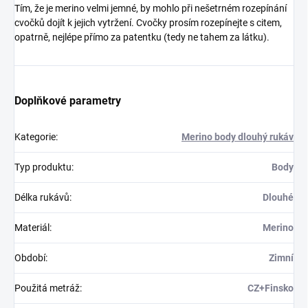
Tím, že je merino velmi jemné, by mohlo při nešetrném rozepínání
cvočků dojít k jejich vytržení. Cvočky prosím rozepínejte s citem,
opatrně, nejlépe přímo za patentku (tedy ne tahem za látku).
Doplňkové parametry
Kategorie
:
Merino body dlouhý rukáv
Typ produktu
:
Body
Délka rukávů
:
Dlouhé
Materiál
:
Merino
Období
:
Zimní
Použitá metráž
:
CZ+Finsko