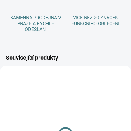
KAMENNÁ PRODEJNA V
VÍCE NEŽ 20 ZNAČEK
PRAZE A RYCHLÉ
FUNKČNÍHO OBLEČENÍ
ODESLÁNÍ
Související produkty
AKCE
SKLADEM
SKLADEM
(>5 KS)
(>5 KS)
Dětské ZIMNÍ merino
SONETT Olivový prací