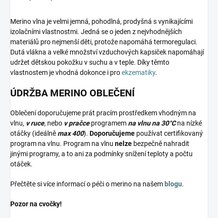
Merino vlna je velmi jemná, pohodlná, prodyšná s vynikajícími
izolačními vlastnostmi. Jedná se o jeden z nejvhodnějších
materiálů pro nejmenší děti, protože napomáhá termoregulaci.
Dutá vlákna a velké množství vzduchových kapsiček napomáhají
udržet dětskou pokožku v suchu a v teple. Díky těmto
vlastnostem je vhodná dokonce i pro
ekzematiky
.
ÚDRŽBA MERINO OBLEČENÍ
Oblečení doporučujeme prát pracím prostředkem vhodným na
vlnu,
v ruce
, nebo
v pračce
programem
na vlnu na 30°C
na nízké
otáčky (ideálně
max 400
).
Doporučujeme
používat certifikovaný
program na vlnu. Program na vlnu
nelze
bezpečně nahradit
jinými programy, a to ani za podmínky snížení teploty a počtu
otáček.
Přečtěte si více informací o péči o merino na našem
blogu
.
Pozor na cvočky!