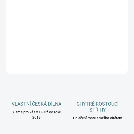
DĚTSKÉ VELIKOSTI
MŮŽEME DORUČIT DO:
ZVOLTE VARIANTU
−
+
Přidat do košíku
DETAILNÍ INFORMACE
ZEPTAT SE
HLÍDAT
VLASTNÍ ČESKÁ DÍLNA
CHYTRÉ ROSTOUCÍ
STŘIHY
Šijeme pro vás v ČR už od roku
2019
Oblečení roste s vaším dítětem