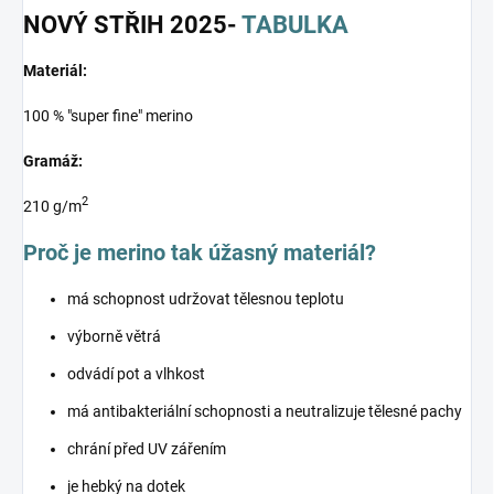
NOVÝ STŘIH 2025-
TABULKA
Materiál:
100 % "super fine" merino
Gramáž:
2
210 g/m
Proč je merino tak úžasný materiál?
má schopnost udržovat tělesnou teplotu
výborně větrá
odvádí pot a vlhkost
má antibakteriální schopnosti a neutralizuje tělesné pachy
chrání před UV zářením
je hebký na dotek