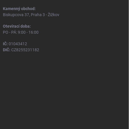
Kamenný obchod:
Biskupcova 37, Praha 3 - Žižkov
Otevírací doba:
PO - PÁ: 9:00 - 16:00
IČ:
01043412
DIČ:
CZ8255231182