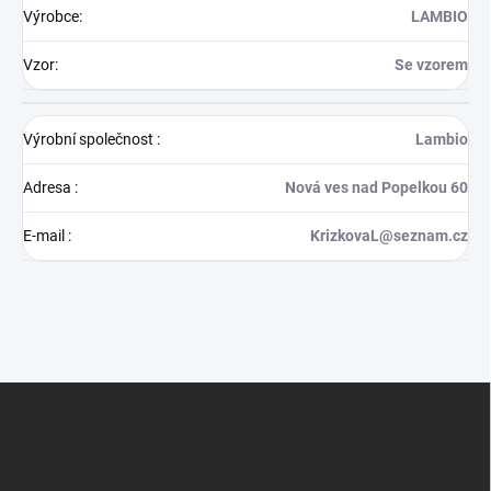
Výrobce
:
LAMBIO
Vzor
:
Se vzorem
Výrobní společnost
:
Lambio
Adresa
:
Nová ves nad Popelkou 60
E-mail
:
KrizkovaL@seznam.cz
Z
á
p
a
t