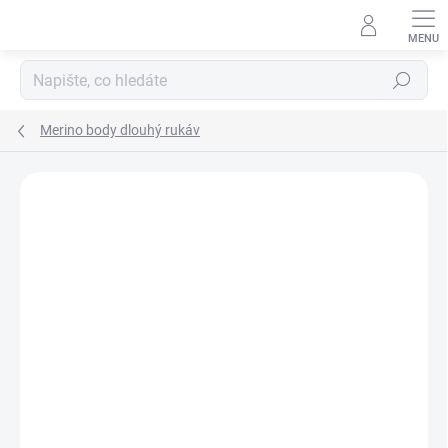
Přejít
na
obsah
Hledat
Merino body dlouhý rukáv
Podrobnosti hodnocení
Neohodnoceno
ZNAČKA:
LAMBIO