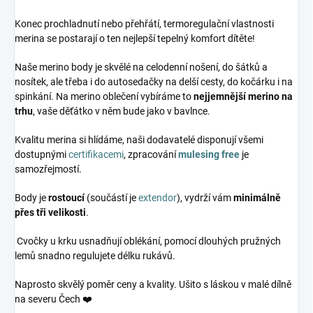
Konec prochladnutí nebo přehřátí, termoregulační vlastnosti
merina se postarají o ten nejlepší tepelný komfort dítěte!
Naše merino body je skvělé na celodenní nošení, do šátků a
nosítek, ale třeba i do autosedačky na delší cesty, do kočárku i na
spinkání. Na merino oblečení vybíráme to
nejjemnější merino na
trhu
, vaše děťátko v něm bude jako v bavlnce.
Kvalitu merina si hlídáme, naši dodavatelé disponují všemi
dostupnými
certifikacemi
, zpracování
mulesing free
je
samozřejmostí.
Body je
rostoucí
(součástí je
extendor
), vydrží vám
minimálně
přes tři velikosti
.
Cvočky u krku usnadňují oblékání, pomocí dlouhých pružných
lemů snadno regulujete délku rukávů.
Naprosto skvělý poměr ceny a kvality. Ušito s láskou v malé dílně
na severu Čech ❤️