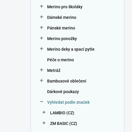
n
Merino pro školáky
í
p
Dámské merino
a
n
Pánské merino
e
Merino ponožky
l
Merino deky a spací pytle
Péče o merino
Metráž
Bambusové oblečení
Dárkové poukazy
Vyhledat podle značek
LAMBIO (CZ)
ZM BASIC (CZ)