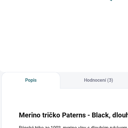
Do košíku
Do košíku
Prémiová péče s
bio olivovým olejem
a levandulí.
Ekologický prací gel
vyvinutý speciálně
pro nejjemnější
merino vlnu a
hedvábí.
Neobsahuje
Popis
Hodnocení (3)
enzymy, vyživuje
vlákno a vrací mu...
Merino tričko Paterns - Black, dlou
Pánské triko ze 100% merino vlny s dlouhým rukávem