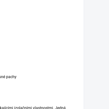
esné pachy
kajícími izolačními vlastnostmi. Jedná