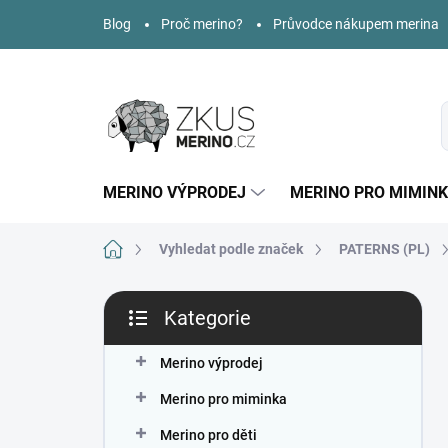
Přejít
Blog
Proč merino?
Průvodce nákupem merina
na
obsah
MERINO VÝPRODEJ
MERINO PRO MIMIN
Domů
Vyhledat podle značek
PATERNS (PL)
P
Kategorie
o
Přeskočit
s
kategorie
t
Merino výprodej
r
Merino pro miminka
a
n
Merino pro děti