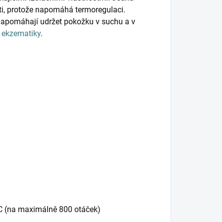
ěti, protože napomáhá termoregulaci.
napomáhají udržet pokožku v suchu a v
o
ekzematiky
.
°C (na maximálně 800 otáček)