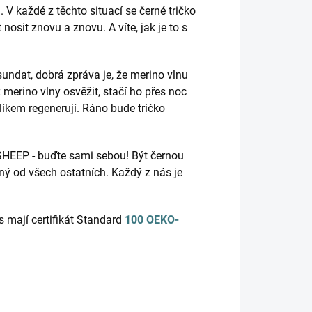
 V každé z těchto situací se černé tričko
osit znovu a znovu. A víte, jak je to s
ndat, dobrá zpráva je, že merino vlnu
z merino vlny osvěžit, stačí ho přes noc
líkem regenerují. Ráno bude tričko
 SHEEP - buďte sami sebou! Být černou
šný od všech ostatních. Každý z nás je
s mají certifikát Standard
100 OEKO-