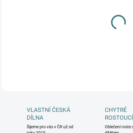
MŮŽ
DETA
VLASTNÍ ČESKÁ
CHYTRÉ
DÍLNA
ROSTOUCÍ
Šijeme pro vás v ČR už od
Oblečení roste 
roku 2019
dítětem