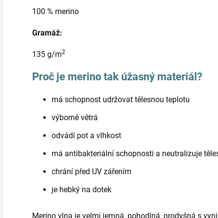
100 % merino
Gramáž:
2
135 g/m
Proč je merino tak úžasný materiál?
má schopnost udržovat tělesnou teplotu
výborně větrá
odvádí pot a vlhkost
má antibakteriální schopnosti a neutralizuje těl
chrání před UV zářením
je hebký na dotek
Merino vlna je velmi jemná, pohodlná, prodyšná s vyni