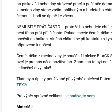
na pískovišti nebo dny strávené prací u počítače doma.
z merino vlny stane vaším oblíbeným a budete ho chtít n
černou – hodí se úplně ke všemu.
NEMUSÍTE PRÁT ČASTO – protože ho nebudete chtít su
není třeba prát příliš často. Pokud chcete černé tričko 
pověsit na balkon. Vlněná vlákna se při kontaktu s kys
připraveno k nošení.
Černé tričko z merino vlny je součástí kolekce BLACK
ovcí je pro nás něco pozitivního. Znamená to být odli
jedinečný a vy také!
Tkaniny a úplety používané při výrobě oblečení Patern
TEX®
.
Pro výběr správné velikosti se
podívejte sem
.
Materiál: