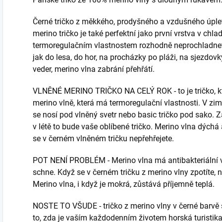
Černé tričko z měkkého, prodyšného a vzdušného úplet
merino tričko je také perfektní jako první vrstva v chl
termoregulačním vlastnostem rozhodně neprochladnete.
jak do lesa, do hor, na procházky po pláži, na sjezdovky,
veder, merino vlna zabrání přehřátí.
VLNĚNÉ MERINO TRIČKO NA CELÝ ROK - to je tričko, kt
merino vlně, která má termoregulační vlastnosti. V zim
se nosí pod vlněný svetr nebo basic tričko pod sako. 
v létě to bude vaše oblíbené tričko. Merino vlna dých
se v černém vlněném tričku nepřehřejete.
POT NENÍ PROBLÉM - Merino vlna má antibakteriální v
schne. Když se v černém tričku z merino vlny zpotíte,
Merino vlna, i když je mokrá, zůstává příjemně teplá.
NOSTE TO VŠUDE - tričko z merino vlny v černé barvě
to, zda je vaším každodenním životem horská turistika, 