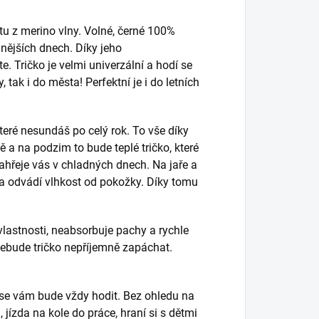
u z merino vlny. Volné, černé 100%
adnějších dnech. Díky jeho
 Tričko je velmi univerzální a hodí se
 tak i do města! Perfektní je i do letních
eré nesundáš po celý rok. To vše díky
ě a na podzim to bude teplé tričko, které
Zahřeje vás v chladných dnech. Na jaře a
á a odvádí vlhkost od pokožky. Díky tomu
lastnosti, neabsorbuje pachy a rychle
 nebude tričko nepříjemně zapáchat.
 se vám bude vždy hodit. Bez ohledu na
jízda na kole do práce, hraní si s dětmi