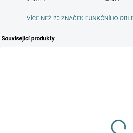
VÍCE NEŽ 20 ZNAČEK FUNKČNÍHO OBL
Související produkty
AKCE
AKCE
SKLADEM
SKLADEM
(>5 KS)
(>5 KS)
SONETT
SONETT Sprej
Olivový prací
na skvrny 100
gel na vlnu a
ml
hedvábí - 1 L
249 Kč
115 Kč