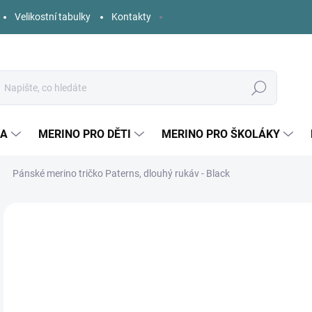
Velikostní tabulky
Kontakty
Hledat
KA
MERINO PRO DĚTI
MERINO PRO ŠKOLÁKY
Pánské merino tričko Paterns, dlouhý rukáv - Black
3 hodnocení
Podrobnosti hodnocení
ZNAČKA:
PATERNS
1 
Měr
SK
cena
VELI