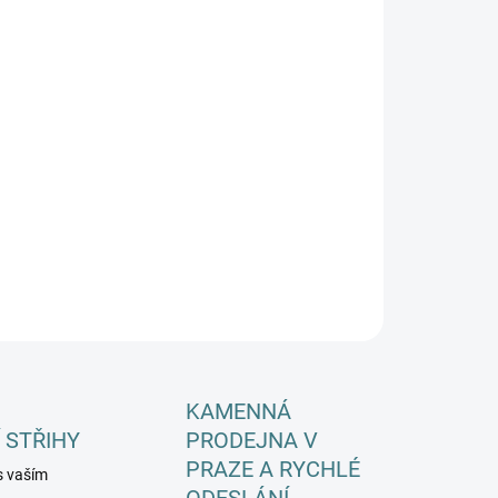
EME DORUČIT DO:
11.8.2026
−
+
Přidat do košíku
ILNÍ INFORMACE
ZEPTAT SE
HLÍDAT
KAMENNÁ
 STŘIHY
PRODEJNA V
PRAZE A RYCHLÉ
s vaším