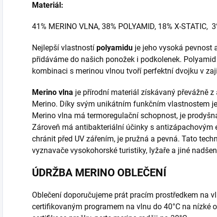
Materiál:
41% MERINO VLNA, 38% POLYAMID, 18% X-STATIC, 
Nejlepší vlastností
polyamidu
je jeho vysoká pevnost a
přidáváme do našich ponožek i podkolenek. Polyamid
kombinaci s merinou vlnou tvoří perfektní dvojku v zaj
Merino vlna
je přírodní materiál získávaný převážně 
Merino. Díky svým unikátním funkčním vlastnostem je 
Merino vlna má termoregulační schopnost, je prodyšná
Zároveň má antibakteriální účinky s antizápachovým e
chránit před UV zářením, je pružná a pevná. Tato techn
vyznavače vysokohorské turistiky, lyžaře a jiné nadše
ÚDRŽBA MERINO OBLEČENÍ
Oblečení doporučujeme prát pracím prostředkem na vl
certifikovaným programem na vlnu do 40°C na nízké o