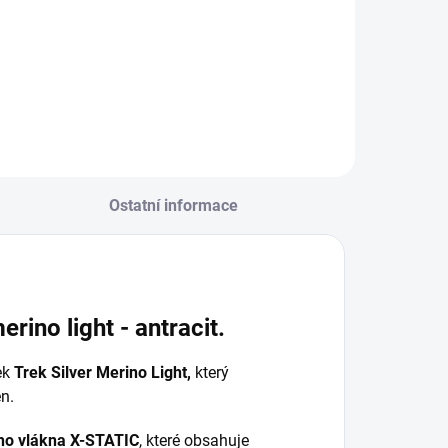
Ostatní informace
ino light - antracit.
ek
Trek Silver Merino Light,
který
en.
ího vlákna
X-STATIC
, které obsahuje