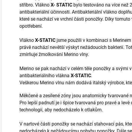
stříbro. Vlákno
X- STATIC
bylo testováno na více než 2
antibakteriální účinnosti. Antibakteriální vlákno doplň
které se nachází ve vrchní části ponožky. Díky tomuto
opotřebení.
Vlákno
X-STATIC
jsme použili v kombinaci s Merinem 
právě nachází nevětší výskyt nežádoucích bakterií. Tot
zmírňuje žmolkování Merino vlny.
Merino se pak nachází v celém těle ponožky a svými v
antibakteriálního vlákna
X-STATIC
.
Veškerou Merino vlnu nám dodává italský výrobce, kte
Měkčené a zesílené zóny jsou anatomicky tvarované na
Pro lepší padnutí je i špice tvarovaná pro pravé a levé
technologií, aby nedocházelo k otlakům.
V nartové části ponožky se nachází stahovací pás, který
nedocházelo k nežádoucímu pohybu ponožky. Dále se v