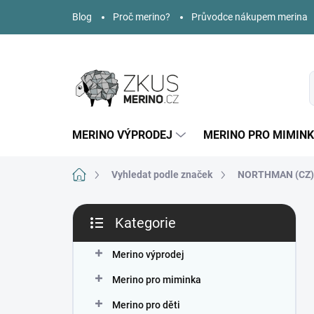
Přejít
Blog
Proč merino?
Průvodce nákupem merina
na
obsah
MERINO VÝPRODEJ
MERINO PRO MIMIN
Domů
Vyhledat podle značek
NORTHMAN (CZ)
P
Kategorie
o
Přeskočit
s
kategorie
t
Merino výprodej
r
Merino pro miminka
a
n
Merino pro děti