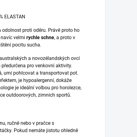
3% ELASTAN
 odolnost proti oděru. Právě proto ho
 navíc velmi
rychle schne
, a proto v
ištění pocitu sucha.
z australských a novozélandských ovcí
předurčena pro venkovní aktivity.
, umí pohlcovat a transportovat pot.
fektem, je hypoalergenní, dokáže
ologie je ideální volbou pro horolezce,
nce outdoorových, zimních sportů.
nu, ručně nebo v pračce s
táčky. Pokud nemáte jistotu ohledně