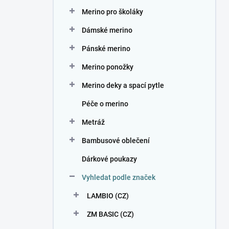
n
Merino pro školáky
í
p
Dámské merino
a
n
Pánské merino
e
Merino ponožky
l
Merino deky a spací pytle
Péče o merino
Metráž
Bambusové oblečení
Dárkové poukazy
Vyhledat podle značek
LAMBIO (CZ)
ZM BASIC (CZ)