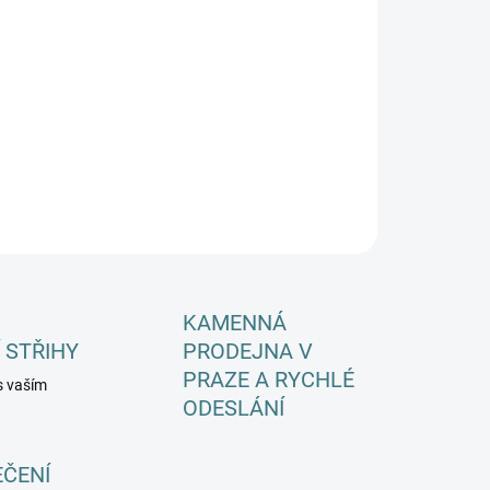
EME DORUČIT DO:
ZVOLTE VARIANTU
−
+
Přidat do košíku
ILNÍ INFORMACE
ZEPTAT SE
HLÍDAT
KAMENNÁ
 STŘIHY
PRODEJNA V
PRAZE A RYCHLÉ
s vaším
ODESLÁNÍ
EČENÍ