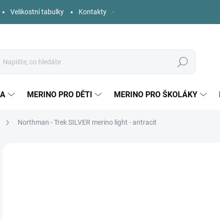
Velikostní tabulky
Kontakty
Hledat
KA
MERINO PRO DĚTI
MERINO PRO ŠKOLÁKY
Northman - Trek SILVER merino light - antracit
Neohodnoceno
Podrobnosti hodnocení
ZNAČKA:
NORTH
4
Měr
ZVO
cena
DÉL
DOS