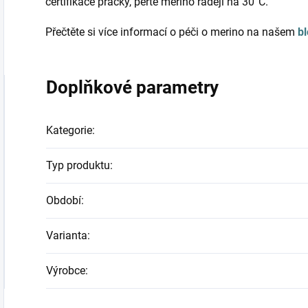
certifikace pračky, perte merino raději na 30°C.
Přečtěte si více informací o péči o merino na našem
b
Doplňkové parametry
Kategorie
:
Typ produktu
:
Období
:
Varianta
:
Výrobce
: