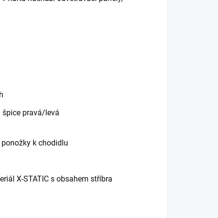
h
 špice pravá/levá
tí ponožky k chodidlu
teriál X-STATIC s obsahem stříbra