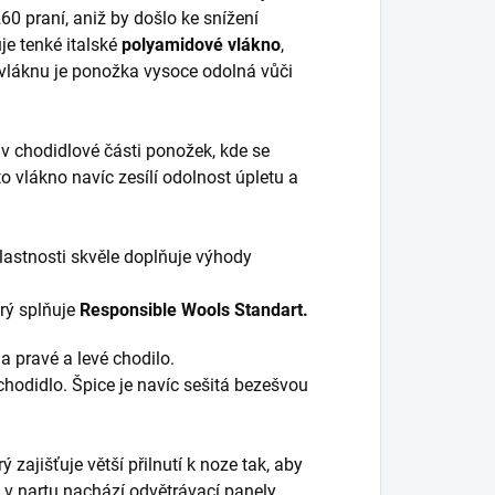
60 praní, aniž by došlo ke snížení
uje tenké italské
polyamidové vlákno
,
 vláknu je ponožka vysoce odolná vůči
v chodidlové části ponožek, kde se
o vlákno navíc zesílí odolnost úpletu a
lastnosti skvěle doplňuje výhody
rý splňuje
Responsible Wools Standart.
 pravé a levé chodilo.
 chodidlo. Špice je navíc sešitá bezešvou
 zajišťuje větší přilnutí k noze tak, aby
 nartu nachází odvětrávací panely,