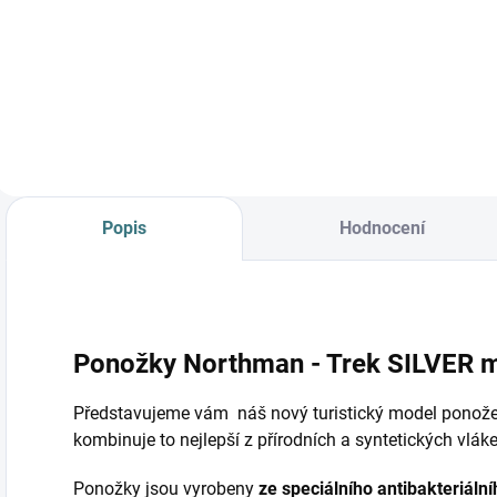
Prémiová péče s
bio olivovým olejem
a levandulí.
Ekologický prací gel
vyvinutý speciálně
pro nejjemnější
merino vlnu a
hedvábí.
Neobsahuje
Popis
Hodnocení
enzymy, vyživuje
vlákno a vrací mu...
Ponožky Northman - Trek SILVER mer
Představujeme vám náš nový turistický model ponož
kombinuje to nejlepší z přírodních a syntetických vlák
Ponožky jsou vyrobeny
ze speciálního antibakteriáln