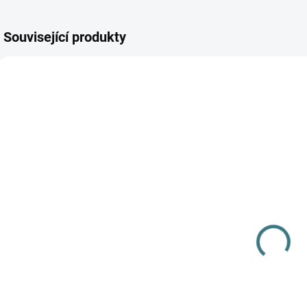
Související produkty
AKCE
SKLADEM
(>5 KS)
SONETT
Olivový prací
gel na vlnu a
hedvábí - 1 L
249 Kč
Do košíku