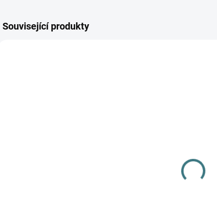
Související produkty
AKCE
SKLADEM
(>5 KS)
SONETT
Olivový prací
gel na vlnu a
hedvábí - 1 L
249 Kč
Do košíku