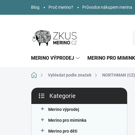
Přejít
Blog
Proč merino?
Průvodce nákupem merina
na
obsah
MERINO VÝPRODEJ
MERINO PRO MIMIN
Domů
Vyhledat podle značek
NORTHMAN (CZ)
P
Kategorie
o
Přeskočit
s
kategorie
t
Merino výprodej
r
Merino pro miminka
a
n
Merino pro děti