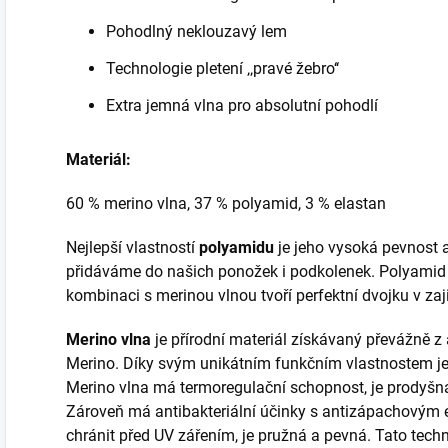
Pohodlný neklouzavý lem
Technologie pletení ‚‚pravé žebro‘‘
Extra jemná vlna pro absolutní pohodlí
Materiál:
60 % merino vlna, 37 % polyamid, 3 % elastan
Nejlepší vlastností
polyamidu
je jeho vysoká pevnost a
přidáváme do našich ponožek i podkolenek. Polyamid
kombinaci s merinou vlnou tvoří perfektní dvojku v zaj
Merino vlna
je přírodní materiál získávaný převážně 
Merino. Díky svým unikátním funkčním vlastnostem je 
Merino vlna má termoregulační schopnost, je prodyšná
Zároveň má antibakteriální účinky s antizápachovým e
chránit před UV zářením, je pružná a pevná. Tato techn