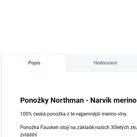
Prémiová péče s
bio olivovým olejem
a levandulí.
Ekologický prací gel
vyvinutý speciálně
pro nejjemnější
merino vlnu a
hedvábí.
Neobsahuje
Popis
Hodnocení
enzymy, vyživuje
vlákno a vrací mu...
Ponožky Northman - Narvik merino 
100% česká ponožka z té nejjemnější merino vlny.
Ponožka Fausken stojí na základě našich 30letých zkuš
zvláštní