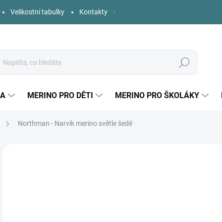
Velikostní tabulky
Kontakty
Hledat
KA
MERINO PRO DĚTI
MERINO PRO ŠKOLÁKY
Northman - Narvik merino světle šedé
Neohodnoceno
Podrobnosti hodnocení
ZNAČKA:
NORTH
3
Měr
SK
cena
DÉL
DOS