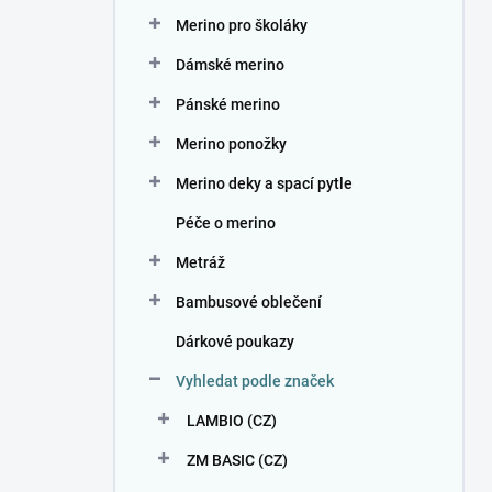
n
Merino pro školáky
í
p
Dámské merino
a
n
Pánské merino
e
Merino ponožky
l
Merino deky a spací pytle
Péče o merino
Metráž
Bambusové oblečení
Dárkové poukazy
Vyhledat podle značek
LAMBIO (CZ)
ZM BASIC (CZ)