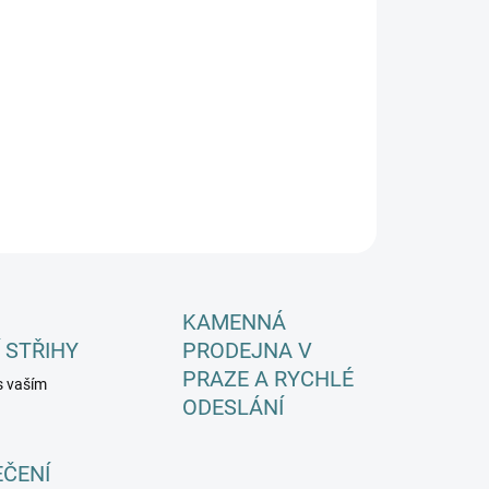
EME DORUČIT DO:
11.8.2026
−
+
Přidat do košíku
ILNÍ INFORMACE
ZEPTAT SE
HLÍDAT
KAMENNÁ
 STŘIHY
PRODEJNA V
PRAZE A RYCHLÉ
s vaším
ODESLÁNÍ
EČENÍ