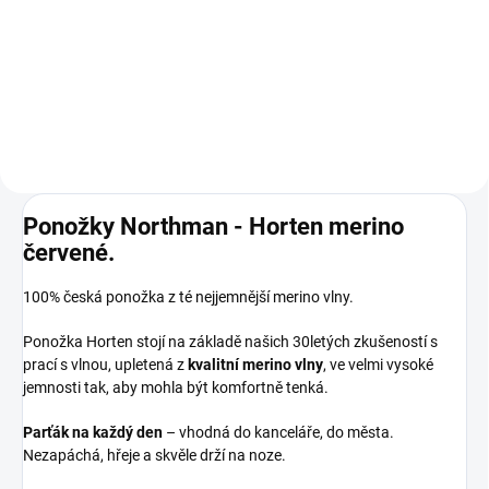
Prémiová péče s bio olivovým
olejem a levandulí. Ekologický
prací gel vyvinutý speciálně pro
nejjemnější merino vlnu a
hedvábí. Neobsahuje enzymy,
vyživuje vlákno a vrací mu...
Ponožky Northman - Horten merino
červené.
100% česká ponožka z té nejjemnější merino vlny.
Ponožka Horten stojí na základě našich 30letých zkušeností s
prací s vlnou, upletená z
kvalitní merino vlny
, ve velmi vysoké
jemnosti tak, aby mohla být komfortně tenká.
Parťák na každý den
– vhodná do kanceláře, do města.
Nezapáchá, hřeje a skvěle drží na noze.