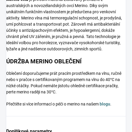
australských a novozélandských ovcí Merino. Díky svým
unikátním funkčním vlastnostem je předurčena pro venkovní
aktivity. Merino vlna má termoregulační schopnost, je prodyšná,
umí pohlcovat a transportovat pot. Zároveň má antibakteriální
účinky s antizápachovým efektem, je hypoalergenní, dokáže
chránit před UV zářením, je pružná a pevná. Tato technologie je
ideální volbou pro horolezce, vyznavače vysokohorské turistiky,
lyžaře a jiné nadšence outdoorových, zimních sportů.
ÚDRŽBA MERINO OBLEČENÍ
Oblečení doporučujeme prát pracím prostředkem na vlnu, ručně
nebo v pračce s certifikovaným programem na vlnu do 40°C na
nízké otáčky. Pokud nemáte jistotu ohledně certifikace pračky,
perte merino raději na 30°C.
Přečtěte si více informací o péči o merino na našem
blogu
.
Doplňkové parametry