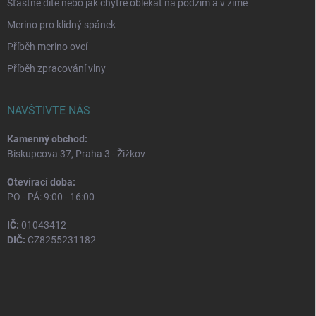
Šťastné dítě nebo jak chytře oblékat na podzim a v zimě
Merino pro klidný spánek
Příběh merino ovcí
Příběh zpracování vlny
NAVŠTIVTE NÁS
Kamenný obchod:
Biskupcova 37, Praha 3 - Žižkov
Otevírací doba:
PO - PÁ: 9:00 - 16:00
IČ:
01043412
DIČ:
CZ8255231182