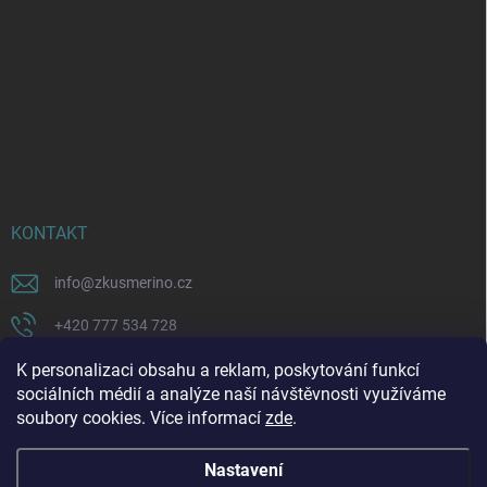
KONTAKT
info
@
zkusmerino.cz
+420 777 534 728
https://www.facebook.com/zkusmerino/
K personalizaci obsahu a reklam, poskytování funkcí
sociálních médií a analýze naší návštěvnosti využíváme
zkusmerino.cz
soubory cookies. Více informací
zde
.
Nastavení