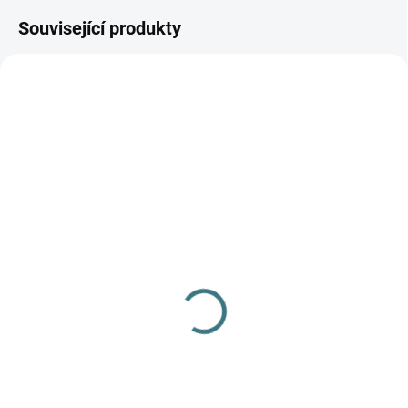
Související produkty
AKCE
SKLADEM
(>5 KS)
SONETT Olivový prací
gel na vlnu a hedvábí - 1
L
249 Kč
Do košíku