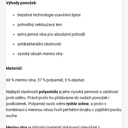
Výhody ponožek:
bezešvá technologie uzavírání špice
pohodlný neklouzavý lem
extra jemná vlna pro absolutní pohodlí
antibakteriální vlastnosti
vysoký obsah merino vlny
Materiál:
60 % merino vlna, 37 % polyamid, 3 % elastan
Nejlepší vlastností
polyamidu
je jeho vysoká pevnost a odolnost
proti oděru. Právě proto ho přidáváme do našich ponožek i
podkolenek. Polyamid navíc velmi
rychle schne
, a proto v
kombinaci s merinou vlnou tvoří perfektní dvojku v zajištění pocitu
sucha.
Merino vlna
je přírodní materiál získávaný převážně z