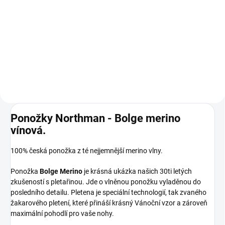
Prémiová péče s bio olivovým
olejem a levandulí. Ekologický
prací gel vyvinutý speciálně pro
nejjemnější merino vlnu a
hedvábí. Neobsahuje enzymy,
vyživuje vlákno a vrací mu...
Ponožky Northman - Bolge merino
vínová.
100% česká ponožka z té nejjemnější merino vlny.
Ponožka
Bolge Merino
je krásná ukázka našich 30ti letých
zkušeností s pletařinou. Jde o vlněnou ponožku vyladěnou do
posledního detailu. Pletena je speciální technologií, tak zvaného
žakarového pletení, které přináší krásný Vánoční vzor a zároveň
maximální pohodlí pro vaše nohy.