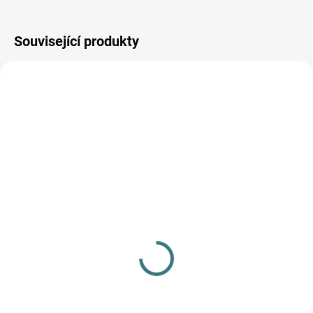
Související produkty
AKCE
SKLADEM
(>5 KS)
SONETT Olivový prací
gel na vlnu a hedvábí - 1
L
249 Kč
Do košíku