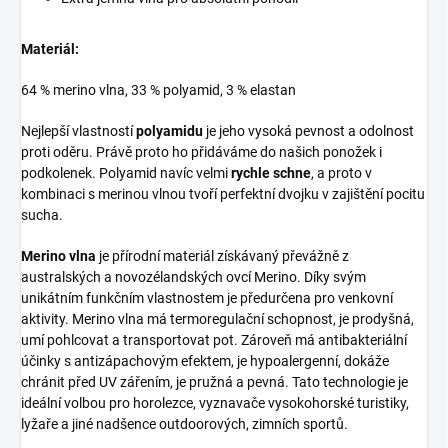
Materiál:
64 % merino vlna, 33 % polyamid, 3 % elastan
Nejlepší vlastností
polyamidu
je jeho vysoká pevnost a odolnost
proti oděru. Právě proto ho přidáváme do našich ponožek i
podkolenek. Polyamid navíc velmi
rychle schne
, a proto v
kombinaci s merinou vlnou tvoří perfektní dvojku v zajištění pocitu
sucha.
Merino vlna
je přírodní materiál získávaný převážně z
australských a novozélandských ovcí Merino. Díky svým
unikátním funkčním vlastnostem je předurčena pro venkovní
aktivity. Merino vlna má termoregulační schopnost, je prodyšná,
umí pohlcovat a transportovat pot. Zároveň má antibakteriální
účinky s antizápachovým efektem, je hypoalergenní, dokáže
chránit před UV zářením, je pružná a pevná. Tato technologie je
ideální volbou pro horolezce, vyznavače vysokohorské turistiky,
lyžaře a jiné nadšence outdoorových, zimních sportů.