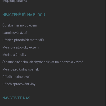
Moje objednávka
NEJČTENĚJŠÍ NA BLOGU
Údržba merino oblečení
Lanolinová lázeň
Přehled přírodních materiálů
Merino a atopický ekzém
Merino a žmolky
Šťastné dítě nebo jak chytře oblékat na podzim a v zimě
Merino pro klidný spánek
Příběh merino ovcí
Příběh zpracování vlny
NAVŠTIVTE NÁS