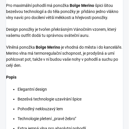
Pro maximální pohodlí má ponožka
Bolge Merino
špici šitou
bezešvou technologií a do těla ponožky je přidáno jedno vlákno
vlny navíc pro docílení větší měkkosti a hřejivosti ponožky.
Design ponožky je tvořen překrásným Vánočním vzorem, který
vašemu outfit dodá tu správnou sváteční auru.
Vlněná ponožka
Bolge Merino
je vhodná do města i do kanceláře.
Merino vlna má termoregulační schopnost, je prodyšná a umí
pohlcovat pot, takže v ní budou vaše nohy v pohodlí a suchu po
celý den.
Popis
Elegantní design
Bezešvá technologie uzavírání špice
Pohodlný neklouzavý lem
Technologie pletení ‚‚pravé žebro‘‘
Extra jemná vlna pro absolutní pohodlí