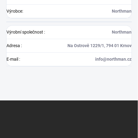
Výrobce
:
Northman
Výrobní společnost
:
Northman
Adresa
:
Na Ostrově 1229/1, 794 01 Krnov
E-mail
:
info@northman.cz
Z
á
p
a
t
í