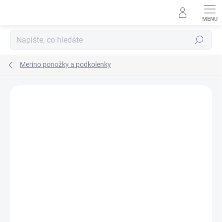
Přejít
na
obsah
Hledat
Merino ponožky a podkolenky
Podrobnosti hodnocení
Neohodnoceno
ZNAČKA:
NORTHMAN