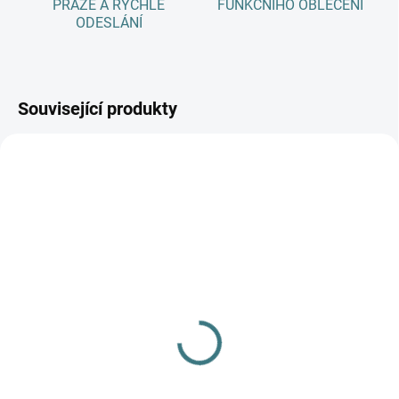
PRAZE A RYCHLÉ
FUNKČNÍHO OBLEČENÍ
ODESLÁNÍ
Související produkty
SKLADEM
SKLADEM
(1 KS)
(2 KS)
Mikina merino
Rostoucí celoroční
jaro/podzim se
MERINO/HEDVÁBÍ body
stojáčkem na zip Lambio
Lambio, DR - Mint/aqua