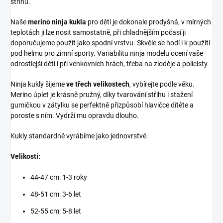
střihu.
Naše
merino ninja kukla
pro děti je dokonale prodyšná, v mírných
teplotách ji lze nosit samostatně, při chladnějším počasí ji
doporučujeme použít jako spodní vrstvu. Skvěle se hodí i k použití
pod helmu pro zimní sporty. Variabilitu ninja modelu ocení vaše
odrostlejší děti i při venkovních hrách, třeba na zloděje a policisty.
Ninja kukly šijeme
ve třech velikostech
, vybírejte podle věku.
Merino úplet je krásně pružný, díky tvarování střihu i stažení
gumičkou v zátylku se perfektně přizpůsobí hlavičce dítěte a
poroste s ním. Vydrží mu opravdu dlouho.
Kukly standardně vyrábíme jako jednovrstvé.
Velikosti:
44-47 cm: 1-3 roky
48-51 cm: 3-6 let
52-55 cm: 5-8 let