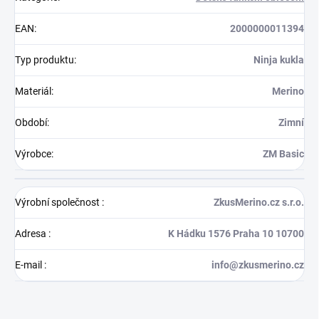
EAN
:
2000000011394
Typ produktu
:
Ninja kukla
Materiál
:
Merino
Období
:
Zimní
Výrobce
:
ZM Basic
Výrobní společnost
:
ZkusMerino.cz s.r.o.
Adresa
:
K Hádku 1576 Praha 10 10700
E-mail
:
info@zkusmerino.cz