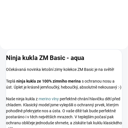
- Jeřábi aqua
lem*
1 118 Kč
743 Kč
od
od
Detail
Detail
Ninja kukla ZM Basic - aqua
Očekávaná novinka letošní zimy kolekce ZM Basic je na světě!
Teplá
ninja kukla ze 100% zimního merina
s ochranou nosu a
úst. Úplet je krásně jemňoučký, heboučký, absolutně nekousavý :-)
Naše ninja kukla z
merino vlny
perfektně chrání hlavičku dětí před
chladem. Klasický model jsme vylepšili o ochranný prvek, kterým
pohodlně překryjete nos a ústa. O vaše dítě tak bude perfektně
postaráno i v těch největších mrazech. V teplejším počasí pak
ochranu obličeje jednoduše shrnete, a získáte tak kuklu klasického