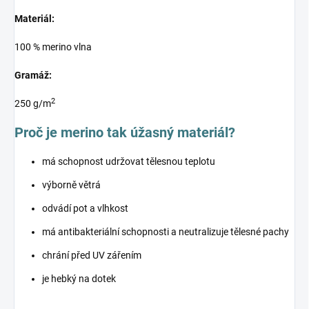
Materiál:
100 % merino vlna
Gramáž:
2
250 g/m
Proč je merino tak úžasný materiál?
má schopnost udržovat tělesnou teplotu
výborně větrá
odvádí pot a vlhkost
má antibakteriální schopnosti a neutralizuje tělesné pachy
chrání před UV zářením
je hebký na dotek