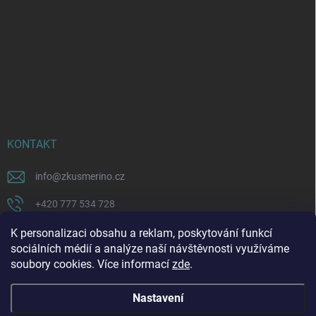
KONTAKT
info
@
zkusmerino.cz
+420 777 534 728
https://www.facebook.com/zkusmerino/
K personalizaci obsahu a reklam, poskytování funkcí
sociálních médií a analýze naší návštěvnosti využíváme
zkusmerino.cz
soubory cookies. Více informací
zde
.
Nastavení