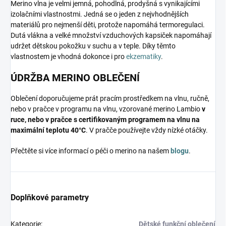
Merino vlna je velmi jemná, pohodlná, prodyšná s vynikajícími
izolačními vlastnostmi. Jedná se o jeden z nejvhodnějších
materiálů pro nejmenší děti, protože napomáhá termoregulaci.
Dutá vlákna a velké množství vzduchových kapsiček napomáhají
udržet dětskou pokožku v suchu a v teple. Díky těmto
vlastnostem je vhodná dokonce i pro
ekzematiky
.
ÚDRŽBA MERINO OBLEČENÍ
Oblečení doporučujeme prát pracím prostředkem na vlnu, ručně,
nebo v pračce v programu na vlnu, vzorované merino Lambio
v
ruce, nebo v pračce s certifikovaným programem na vlnu na
maximální teplotu 40°C
. V pračče používejte vždy nízké otáčky.
Přečtěte si více informací o péči o merino na našem
blogu
.
Doplňkové parametry
Kategorie
:
Dětské funkční oblečení