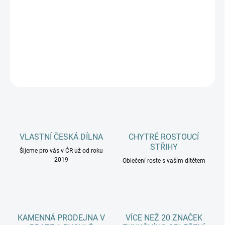
−
+
Přidat do košíku
DETAILNÍ INFORMACE
ZEPTAT SE
HLÍDAT
VLASTNÍ ČESKÁ DÍLNA
CHYTRÉ ROSTOUCÍ
STŘIHY
Šijeme pro vás v ČR už od roku
2019
Oblečení roste s vaším dítětem
KAMENNÁ PRODEJNA V
VÍCE NEŽ 20 ZNAČEK