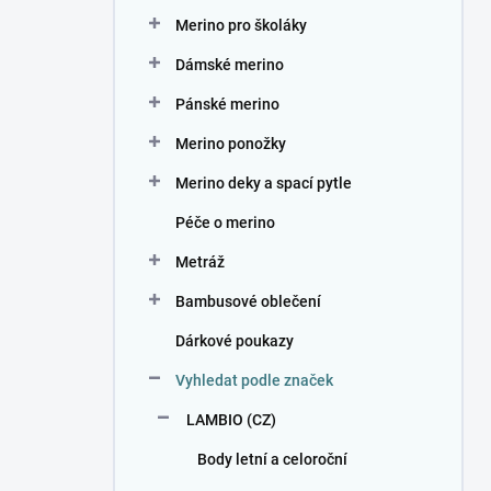
n
Merino pro školáky
í
p
Dámské merino
a
n
Pánské merino
e
Merino ponožky
l
Merino deky a spací pytle
Péče o merino
Metráž
Bambusové oblečení
Dárkové poukazy
Vyhledat podle značek
LAMBIO (CZ)
Body letní a celoroční