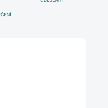
ODESLÁNÍ
EČENÍ
SKLADEM
(2 KS)
inja kukla
M Basic -
Aqua
550 Kč