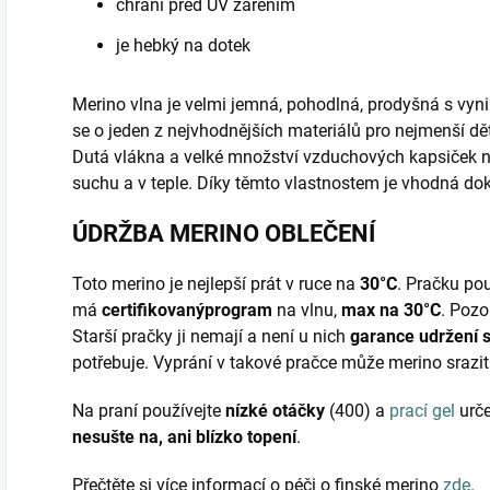
chrání před UV zářením
je hebký na dotek
Merino vlna je velmi jemná, pohodlná, prodyšná s vyni
se o jeden z nejvhodnějších materiálů pro nejmenší d
Dutá vlákna a velké množství vzduchových kapsiček 
suchu a v teple. Díky těmto vlastnostem je vhodná do
ÚDRŽBA MERINO OBLEČENÍ
Toto merino je nejlepší prát v ruce na
30°C
. Pračku pou
má
certifikovaný
program
na vlnu,
max na 30°C
. Pozo
Starší pračky ji nemají a není u nich
garance udržení s
potřebuje. Vyprání v takové pračce může merino srazit
Na praní používejte
nízké otáčky
(400) a
prací gel
urč
nesušte na, ani blízko topení
.
Přečtěte si více informací o péči o finské merino
zde
.