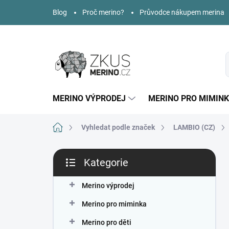
Přejít
Blog
Proč merino?
Průvodce nákupem merina
na
obsah
MERINO VÝPRODEJ
MERINO PRO MIMIN
Domů
Vyhledat podle značek
LAMBIO (CZ)
P
Kategorie
o
Přeskočit
s
kategorie
t
Merino výprodej
r
Merino pro miminka
a
n
Merino pro děti