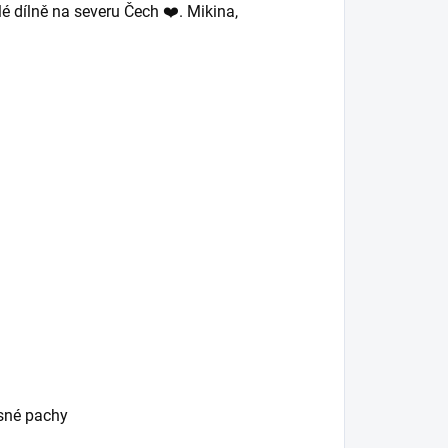
lé dílně na severu Čech ❤️. Mikina,
esné pachy