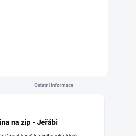
Detail
Ostatní informace
na na zip - Jeřábi
tní "must have" letošního roku, která