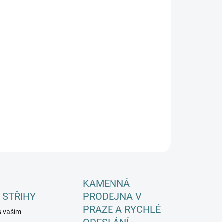
EME DORUČIT DO:
ZVOLTE VARIANTU
−
+
Přidat do košíku
ILNÍ INFORMACE
ZEPTAT SE
HLÍDAT
KAMENNÁ
 STŘIHY
PRODEJNA V
PRAZE A RYCHLÉ
s vaším