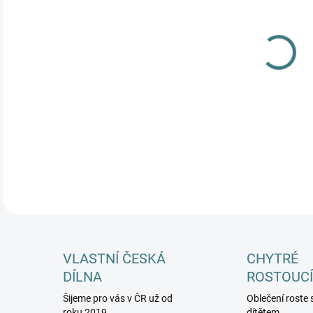
MŮŽ
DETA
VLASTNÍ ČESKÁ
CHYTRÉ
DÍLNA
ROSTOUCÍ
Šijeme pro vás v ČR už od
Oblečení roste 
roku 2019
dítětem