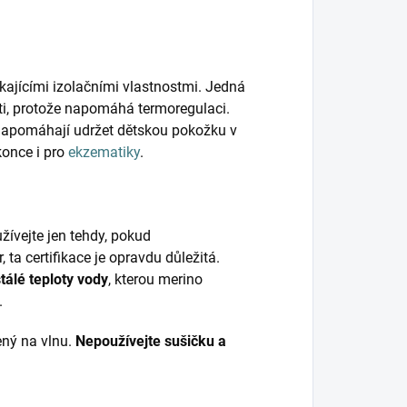
kajícími izolačními vlastnostmi. Jedná
ěti, protože napomáhá termoregulaci.
napomáhají udržet dětskou pokožku v
konce i pro
ekzematiky
.
žívejte jen tehdy, pokud
r, ta certifikace je opravdu důležitá.
tálé teploty vody
, kterou merino
.
ený na vlnu.
Nepoužívejte sušičku a