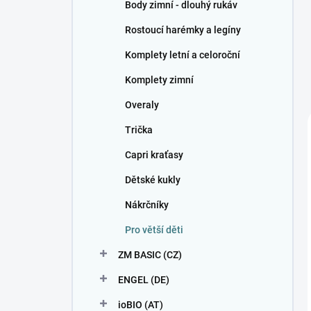
Body zimní - dlouhý rukáv
Rostoucí harémky a legíny
Komplety letní a celoroční
Komplety zimní
Overaly
Trička
Capri kraťasy
Dětské kukly
Nákrčníky
Pro větší děti
ZM BASIC (CZ)
ENGEL (DE)
ioBIO (AT)