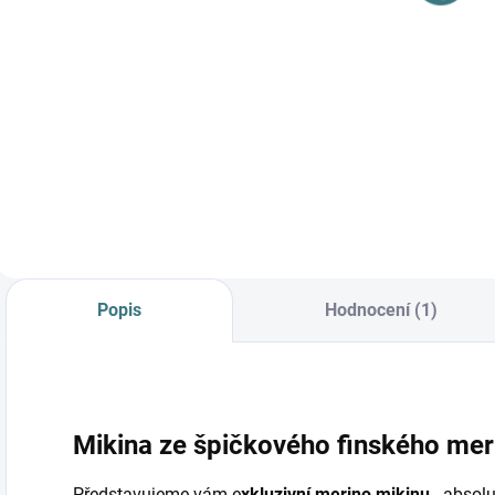
Do košíku
Do košíku
Prémiová péče s
bio olivovým olejem
a levandulí.
Ekologický prací gel
vyvinutý speciálně
pro nejjemnější
merino vlnu a
hedvábí.
Neobsahuje
Popis
Hodnocení (1)
enzymy, vyživuje
vlákno a vrací mu...
Mikina ze špičkového finského meri
Představujeme vám e
xkluzivní merino mikinu
- absolu