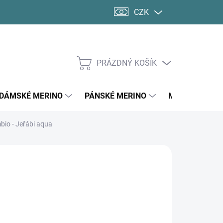
CZK
PRÁZDNÝ KOŠÍK
NÁKUPNÍ
KOŠÍK
DÁMSKÉ MERINO
PÁNSKÉ MERINO
MERINO PONO
bio - Jeřábi aqua
d
1 118 Kč
ná
LTE VARIANTU
:
SKÉ VELIKOSTI