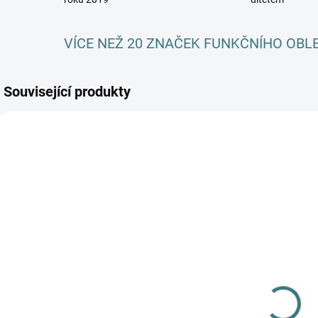
VÍCE NEŽ 20 ZNAČEK FUNKČNÍHO OBL
Související produkty
AKCE
AKCE
SKLADEM
SKLADEM
(>5 KS)
(>5 KS)
SONETT
SONETT Péče
N
Olivový prací
o vlnu a
Z
gel na vlnu a
hedvábí 300
hedvábí - 1 L
ml
249 Kč
282 Kč