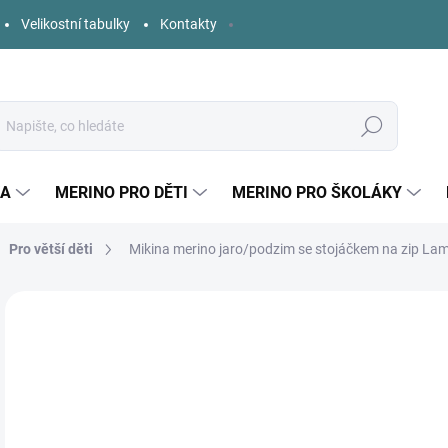
Velikostní tabulky
Kontakty
Hledat
KA
MERINO PRO DĚTI
MERINO PRO ŠKOLÁKY
Pro větší děti
Mikina merino jaro/podzim se stojáčkem na zip Lam
1 hodnocení
Podrobnosti hodnocení
ZNAČKA:
LAMBIO
o
Měr
ZVO
cena
DĚT