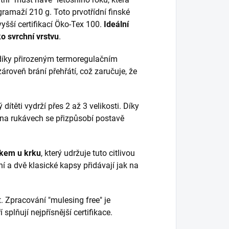
gramaží 210 g. Toto prvotřídní finské
vyšší certifikací Öko-Tex 100.
Ideální
ko svrchní vrstvu
.
díky přirozeným termoregulačním
ároveň brání přehřátí, což zaručuje, že
dítěti vydrží přes 2 až 3 velikosti. Díky
 na rukávech se přizpůsobí postavě
kem u krku
, který udržuje tuto citlivou
í a dvě klasické kapsy přidávají jak na
. Zpracování "mulesing free" je
splňují nejpřísnější certifikace.