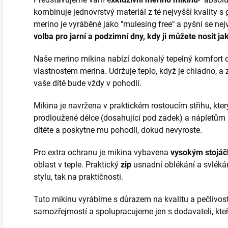
kombinuje jednovrstvý materiál z té nejvyšší kvality s 
merino je vyráběné jako "mulesing free" a pyšní se nej
volba pro jarní a podzimní dny, kdy ji můžete nosit ja
Naše merino mikina nabízí dokonalý tepelný komfort 
vlastnostem merina. Udržuje teplo, když je chladno, a z
vaše dítě bude vždy v pohodlí.
Mikina je navržena v praktickém rostoucím střihu, který 
prodloužené délce (dosahující pod zadek) a nápletům
dítěte a poskytne mu pohodlí, dokud nevyroste.
Pro extra ochranu je mikina vybavena
vysokým stojáč
oblast v teple. Praktický
zip
usnadní oblékání a svlékán
stylu, tak na praktičnosti.
Tuto mikinu vyrábíme s důrazem na kvalitu a pečlivost
samozřejmostí a spolupracujeme jen s dodavateli, kteří 