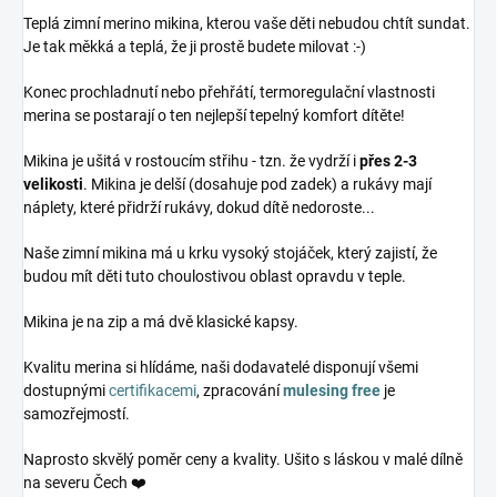
Teplá zimní merino mikina, kterou vaše děti nebudou chtít sundat.
Je tak měkká a teplá, že ji prostě budete milovat :-)
Konec prochladnutí nebo přehřátí, termoregulační vlastnosti
merina se postarají o ten nejlepší tepelný komfort dítěte!
Mikina je ušitá v rostoucím střihu - tzn. že vydrží i
přes 2-3
velikosti
. Mikina je delší (dosahuje pod zadek) a rukávy mají
náplety, které přidrží rukávy, dokud dítě nedoroste...
Naše zimní mikina má u krku vysoký stojáček, který zajistí, že
budou mít děti tuto choulostivou oblast opravdu v teple.
Mikina je na zip a má dvě klasické kapsy.
Kvalitu merina si hlídáme, naši dodavatelé disponují všemi
dostupnými
certifikacemi
, zpracování
mulesing free
je
samozřejmostí.
Naprosto skvělý poměr ceny a kvality. Ušito s láskou v malé dílně
na severu Čech ❤️