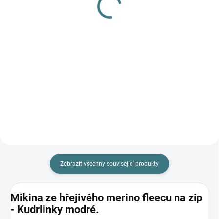
L
282 Kč
249 Kč
Do košíku
Do košíku
Prémiová péče s bio olivovým
olejem a levandulí. Ekologický
prací gel vyvinutý speciálně pro
nejjemnější merino vlnu a
hedvábí. Neobsahuje enzymy,
vyživuje vlákno a vrací mu...
Zobrazit všechny související produkty
Mikina ze hřejivého merino fleecu na zip
- Kudrlinky modré.