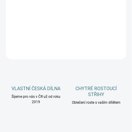
MŮŽEME DORUČIT DO:
11.8.2026
−
+
Přidat do košíku
DETAILNÍ INFORMACE
ZEPTAT SE
HLÍDAT
VLASTNÍ ČESKÁ DÍLNA
CHYTRÉ ROSTOUCÍ
STŘIHY
Šijeme pro vás v ČR už od roku
2019
Oblečení roste s vaším dítětem