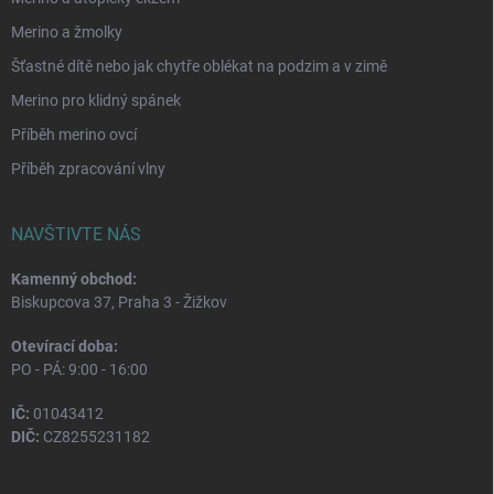
Merino a žmolky
Šťastné dítě nebo jak chytře oblékat na podzim a v zimě
Merino pro klidný spánek
Příběh merino ovcí
Příběh zpracování vlny
NAVŠTIVTE NÁS
Kamenný obchod:
Biskupcova 37, Praha 3 - Žižkov
Otevírací doba:
PO - PÁ: 9:00 - 16:00
IČ:
01043412
DIČ:
CZ8255231182