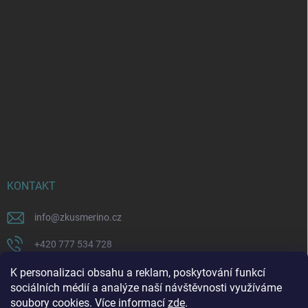
KONTAKT
info
@
zkusmerino.cz
+420 777 534 728
https://www.facebook.com/zkusmerino/
K personalizaci obsahu a reklam, poskytování funkcí
sociálních médií a analýze naší návštěvnosti využíváme
zkusmerino.cz
soubory cookies. Více informací
zde
.