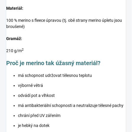
Materiál:
100 % merino s fleece úpravou (tj. obě strany merino úpletu jsou
broušené)
Gramáž:
2
210 g/m
Proč je merino tak úžasný materiál?
má schopnost udržovat tělesnou teplotu
výborně větrá
odvádí pot a vlhkost
má antibakteriální schopnosti a neutralizuje tělesné pachy
chrání před UV zářením
je hebký na dotek