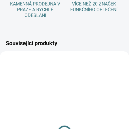
KAMENNÁ PRODEJNA V
VÍCE NEŽ 20 ZNAČEK
PRAZE A RYCHLÉ
FUNKČNÍHO OBLEČENÍ
ODESLÁNÍ
Související produkty
AKCE
AKCE
SKLADEM
SKLADEM
(>5 KS)
(>5 KS)
SONETT Olivový prací
SONETT Péče o vlnu a
gel na vlnu a hedvábí - 1
hedvábí 300 ml