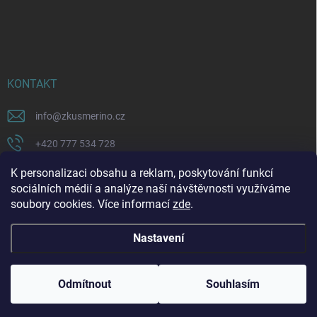
KONTAKT
info
@
zkusmerino.cz
+420 777 534 728
https://www.facebook.com/zkusmerino/
K personalizaci obsahu a reklam, poskytování funkcí
sociálních médií a analýze naší návštěvnosti využíváme
zkusmerino.cz
soubory cookies. Více informací
zde
.
Nastavení
Copyright 2026
ZKUSMERINO
. Všechna práva vyhrazena.
Upravit nastavení
cookies
Odmítnout
Souhlasím
Vytvořil Shoptet