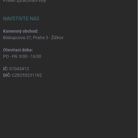
Příběh zpracování vlny
NAVŠTIVTE NÁS
Kamenný obchod:
Biskupcova 37, Praha 3 - Žižkov
Otevírací doba:
PO - PÁ: 9:00 - 16:00
IČ:
01043412
DIČ:
CZ8255231182