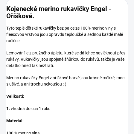
Kojenecké merino rukavičky Engel -
Oříškové.
Tyto teplé dětské rukavičky bez palce ze 100% merino vlny s
fleecovou vrstvou jsou opravdu teploučké a sednou každé malé
ručičce.
Lemování je z pružného úpletu, které se dá lehce navléknout přes
rukávy. Rukavičky jsou spojené šňůrkou do rukávů, takže je vaše
děťátko hned tak neztratí.
Merino rukavičky Engel v oříškové barvě jsou krásně měkké, moc
slušivé, a ani trochu nekoušou :-)
Velikosti:
1:
vhodná do cca 1 roku
Materiál:
100 % merino vlna