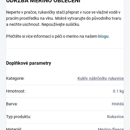
ÚDRŽBA MERINO OBLEČENÍ
Neperte v pračce, rukavičky stačí přeprat v ruce ve vlažné vodě v
pracím prostředku na vlnu. Mokré vytvarujte do původního tvaru
a nechte uschnout. Nepoužívejte sušičku.
Přečtěte si více informací o péči o merino na našem
blogu
.
Doplňkové parametry
Kategorie
:
Kukly, nákrčníky, rukavice
Hmotnost
:
0.1 kg
Barva
:
Hnědá
Typ produktu
:
Rukavice
Materiál
:
Merino-fleece