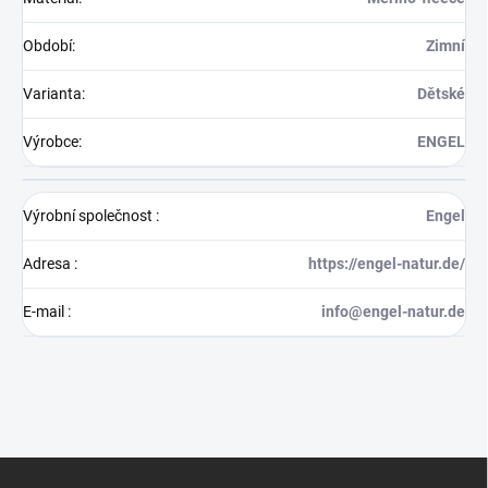
Období
:
Zimní
Varianta
:
Dětské
Výrobce
:
ENGEL
Výrobní společnost
:
Engel
Adresa
:
https://engel-natur.de/
E-mail
:
info@engel-natur.de
Z