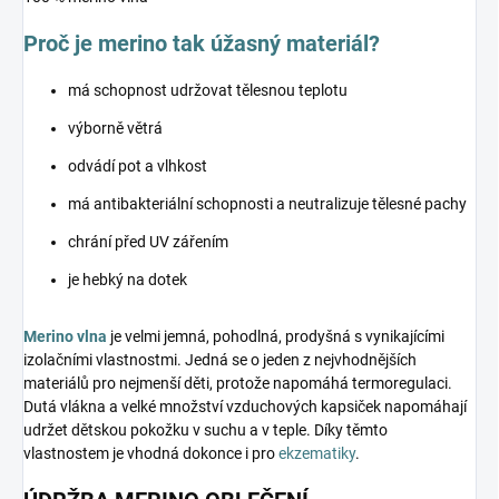
Proč je merino tak úžasný materiál?
má schopnost udržovat tělesnou teplotu
výborně větrá
odvádí pot a vlhkost
má antibakteriální schopnosti a neutralizuje tělesné pachy
chrání před UV zářením
je hebký na dotek
Merino vlna
je velmi jemná, pohodlná, prodyšná s vynikajícími
izolačními vlastnostmi. Jedná se o jeden z nejvhodnějších
materiálů pro nejmenší děti, protože napomáhá termoregulaci.
Dutá vlákna a velké množství vzduchových kapsiček napomáhají
udržet dětskou pokožku v suchu a v teple. Díky těmto
vlastnostem je vhodná dokonce i pro
ekzematiky
.