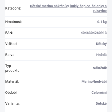
Dětské merino nákrčníky, kukly, čepice, čelenky a
Kategorie
:
rukavice
Hmotnost
:
0.1 kg
EAN
:
4046304260913
Velikost
:
Dětský
Barva
:
Hnědá
Typ
Nákrčník
produktu
:
Materiál
:
Merino/hedvábí
Období
:
Celoroční
Varianta
:
Dětské