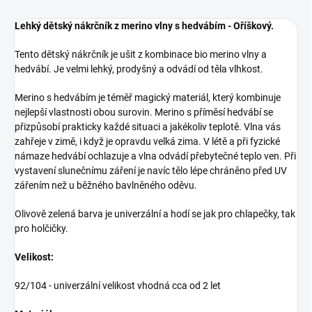
Lehký dětský nákrčník z merino vlny s hedvábím - Oříškový.
Tento dětský nákrčník je ušit z kombinace bio merino vlny a
hedvábí. Je velmi lehký, prodyšný a odvádí od těla vlhkost.
Merino s hedvábím je téměř magický materiál, který kombinuje
nejlepší vlastnosti obou surovin. Merino s příměsí hedvábí se
přizpůsobí prakticky každé situaci a jakékoliv teplotě. Vlna vás
zahřeje v zimě, i když je opravdu velká zima. V létě a při fyzické
námaze hedvábí ochlazuje a vlna odvádí přebytečné teplo ven. Při
vystavení slunečnímu záření je navíc tělo lépe chráněno před UV
zářením než u běžného bavlněného oděvu.
Olivově zelená barva je univerzální a hodí se jak pro chlapečky, tak
pro holčičky.
Velikost:
92/104 - univerzální velikost vhodná cca od 2 let