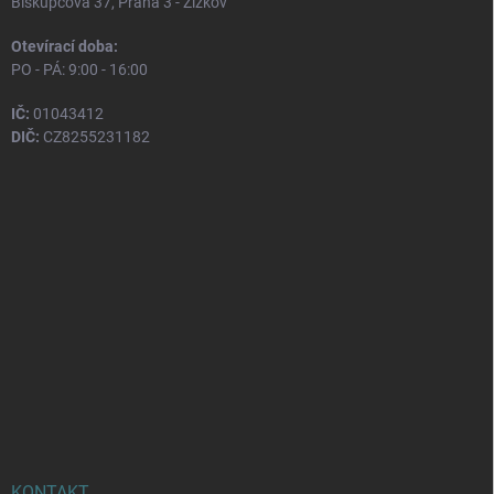
Biskupcova 37, Praha 3 - Žižkov
Otevírací doba:
PO - PÁ: 9:00 - 16:00
IČ:
01043412
DIČ:
CZ8255231182
KONTAKT