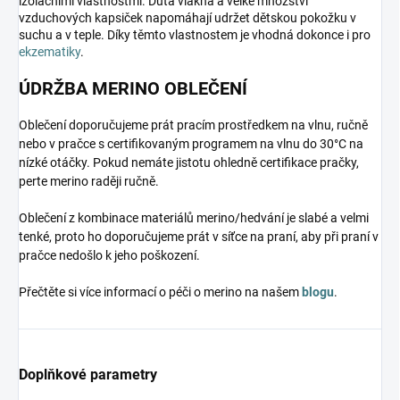
izolačními vlastnostmi. Dutá vlákna a velké množství
vzduchových kapsiček napomáhají udržet dětskou pokožku v
suchu a v teple. Díky těmto vlastnostem je vhodná dokonce i pro
ekzematiky
.
ÚDRŽBA MERINO OBLEČENÍ
Oblečení doporučujeme prát pracím prostředkem na vlnu, ručně
nebo v pračce s certifikovaným programem na vlnu do 30°C na
nízké otáčky. Pokud nemáte jistotu ohledně certifikace pračky,
perte merino raději ručně.
Oblečení z kombinace materiálů merino/hedvání je slabé a velmi
tenké, proto ho doporučujeme prát v síťce na praní, aby při praní v
pračce nedošlo k jeho poškození.
Přečtěte si více informací o péči o merino na našem
blogu
.
Doplňkové parametry