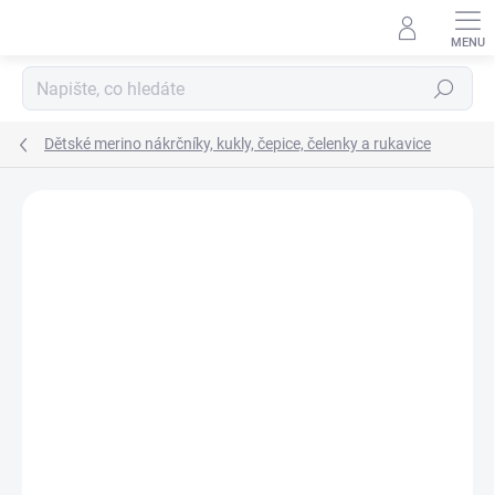
Přejít
na
obsah
Hledat
Dětské merino nákrčníky, kukly, čepice, čelenky a rukavice
Podrobnosti hodnocení
Neohodnoceno
ZNAČKA:
ENGEL