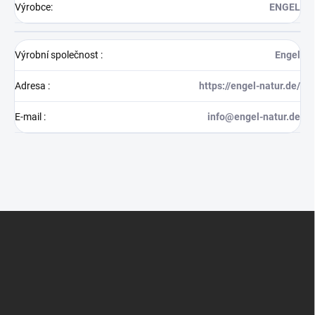
Výrobce
:
ENGEL
Výrobní společnost
:
Engel
Adresa
:
https://engel-natur.de/
E-mail
:
info@engel-natur.de
Z
á
p
a
t
í