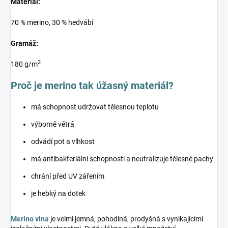
Materiál:
70 % merino, 30 % hedvábí
Gramáž:
2
180 g/m
Proč je merino tak úžasný materiál?
má schopnost udržovat tělesnou teplotu
výborně větrá
odvádí pot a vlhkost
má antibakteriální schopnosti a neutralizuje tělesné pachy
chrání před UV zářením
je hebký na dotek
Merino vlna
je velmi jemná, pohodlná, prodyšná s vynikajícími