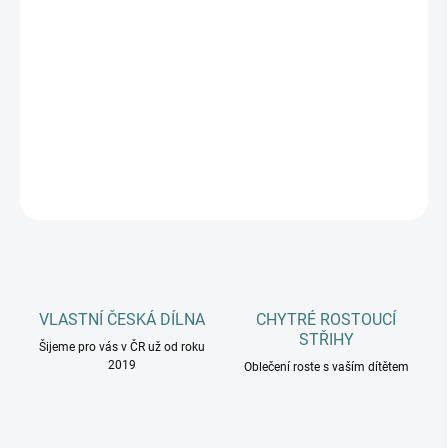
MŮŽEME DORUČIT DO:
ZVOLTE VARIANTU
−
+
Přidat do košíku
DETAILNÍ INFORMACE
ZEPTAT SE
HLÍDAT
VLASTNÍ ČESKÁ DÍLNA
CHYTRÉ ROSTOUCÍ
STŘIHY
Šijeme pro vás v ČR už od roku
2019
Oblečení roste s vaším dítětem