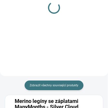
gel na vlnu a hedvábí - 1
hedvábí 300 ml
L
282 Kč
249 Kč
Do košíku
Do košíku
Prémiová péče s bio olivovým
olejem a levandulí. Ekologický
prací gel vyvinutý speciálně pro
nejjemnější merino vlnu a
hedvábí. Neobsahuje enzymy,
vyživuje vlákno a vrací mu...
Zobrazit všechny související produkty
Merino legíny se záplatami
ManyMonths - Silver Cloud.