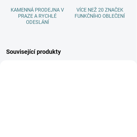
KAMENNÁ PRODEJNA V
VÍCE NEŽ 20 ZNAČEK
PRAZE A RYCHLÉ
FUNKČNÍHO OBLEČENÍ
ODESLÁNÍ
Související produkty
AKCE
AKCE
SKLADEM
SKLADEM
(>5 KS)
(>5 KS)
SONETT Olivový prací
SONETT Péče o vlnu a