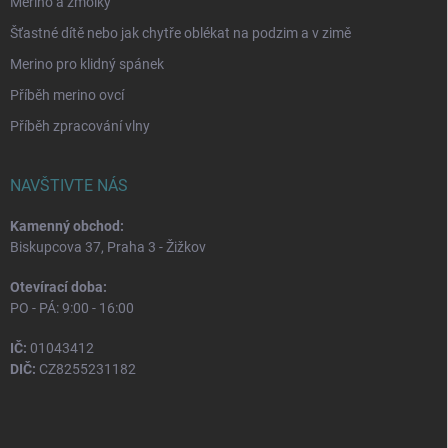
Merino a žmolky
Šťastné dítě nebo jak chytře oblékat na podzim a v zimě
Merino pro klidný spánek
Příběh merino ovcí
Příběh zpracování vlny
NAVŠTIVTE NÁS
Kamenný obchod:
Biskupcova 37, Praha 3 - Žižkov
Otevírací doba:
PO - PÁ: 9:00 - 16:00
IČ:
01043412
DIČ:
CZ8255231182