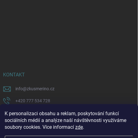
KONTAKT
info
@
zkusmerino.cz
+420 777 534 728
https://www.facebook.com/zkusmerino/
K personalizaci obsahu a reklam, poskytování funkcí
sociálních médií a analýze naší návštěvnosti využíváme
zkusmerino.cz
soubory cookies. Více informací
zde
.