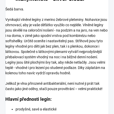
Šedá barva.
Vynikající vlněné legíny z merino žebrové pleteniny. Nohavice jsou
ohrnovací, aby je vaše děťátko využilo co nejdéle. Vlněné legíny
jsou skvělé na celoroční nošení - na podzim a na jaro, na ven nebo
i na doma, v zimě jako spodní vrstva pod kombinézu nebo
softshellky. Určitě oceníte i nastavitelný pas. Střihově jsou tyto
legíny vhodné pro děti jak bez plen, tak i s plenkou, dokonce i
látkovou. Společně s látkovými plenami vytváří nejprodyšnější
přebalovací systém vhodný na noc i na běžné denní nošení.
Legíny jsou šité plochými švy tak, aby nikde netlačily. Jsou velmi
teplé - vhodné i pro lezení po studené podlaze. Díky záplatám na
kolenou toho navíc vydrží opravdu hodně.
Jelikož je vlna přirozeně antibakteriální, není nutné ji prát tak
často jako jiné oděvy, stačí pouze provětrání – velmi praktické!
Hlavní přednosti legín:
prodyšné, savé a elastické