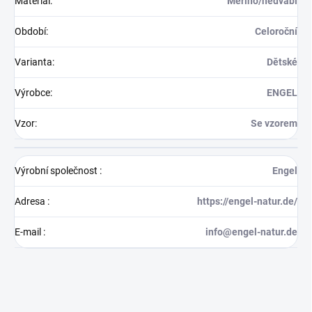
Materiál
:
Merino/hedvábí
Období
:
Celoroční
Varianta
:
Dětské
Výrobce
:
ENGEL
Vzor
:
Se vzorem
Výrobní společnost
:
Engel
Adresa
:
https://engel-natur.de/
E-mail
:
info@engel-natur.de