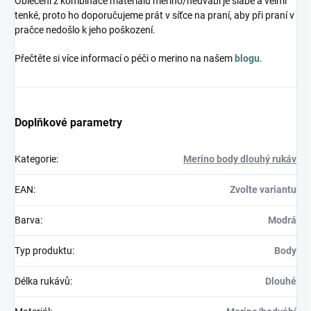
Oblečení z kombinace materiálů merino/hedvábí je slabé a velmi
tenké, proto ho doporučujeme prát v síťce na praní, aby při praní v
pračce nedošlo k jeho poškození.
Přečtěte si více informací o péči o merino na našem
blogu
.
Doplňkové parametry
Kategorie
:
Merino body dlouhý rukáv
EAN
:
Zvolte variantu
Barva
:
Modrá
Typ produktu
:
Body
Délka rukávů
:
Dlouhé