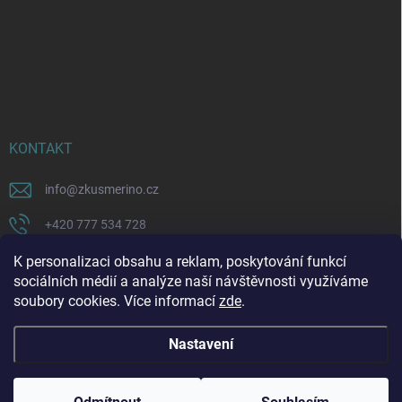
KONTAKT
info
@
zkusmerino.cz
+420 777 534 728
https://www.facebook.com/zkusmerino/
K personalizaci obsahu a reklam, poskytování funkcí
sociálních médií a analýze naší návštěvnosti využíváme
zkusmerino.cz
soubory cookies. Více informací
zde
.
Nastavení
Copyright 2026
ZKUSMERINO
. Všechna práva vyhrazena.
Upravit nastavení
cookies