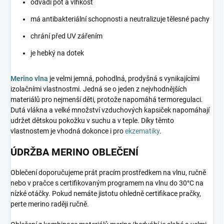
odvádí pot a vlhkost
má antibakteriální schopnosti a neutralizuje tělesné pachy
chrání před UV zářením
je hebký na dotek
Merino vlna
je velmi jemná, pohodlná, prodyšná s vynikajícími
izolačními vlastnostmi. Jedná se o jeden z nejvhodnějších
materiálů pro nejmenší děti, protože napomáhá termoregulaci.
Dutá vlákna a velké množství vzduchových kapsiček napomáhají
udržet dětskou pokožku v suchu a v teple. Díky těmto
vlastnostem je vhodná dokonce i pro
ekzematiky
.
ÚDRŽBA MERINO OBLEČENÍ
Oblečení doporučujeme prát pracím prostředkem na vlnu, ručně
nebo v pračce s certifikovaným programem na vlnu do 30°C na
nízké otáčky. Pokud nemáte jistotu ohledně certifikace pračky,
perte merino raději ručně.