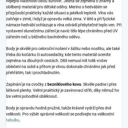
nejlepší vlastnosti obou surovin. Jedná se zejména o známý a
oblíbený materiál pro dětské oděvy. Merino s hedvábím se
přizpůsobí prakticky každé situaci a jakékoli teplotě. Vlna vás
zahřeje v zimě, i když je opravdu velká zima. V létě a při fyzické
námaze hedvábí ochlazuje a vlna odvádí přebytečné teplo ven. Při
vystavení slunečnímu záření je navíc tělo lépe chráněno před UV
zářením než u běžného bavlněného oděvu.
Body je skvělé pro celoroční nošení v šátku nebo nosítku, ale také
třeba do kočárku či autosedačky, kde tento materiál oceníte
zejména na dlouhých cestách. Dítě nemusí mít tolik vrstev
oblečení na sobě a přitom je vlnou dokonale chráněno jak před
přehřátím, tak i prochladnutím.
Zapínání je na cvočky z
bezniklového kovu
. Skvěle padne i přes
látkové plenky. Velmi praktický je zavinovací střih, díky němuž ho
lze velmi pohodlně obléknout.
Body je opravdu hodně pružné, takže krásně vydrží přes dvě
velikosti. Pro výběr správné velikosti se podívejte na velikostní
tabulku
.