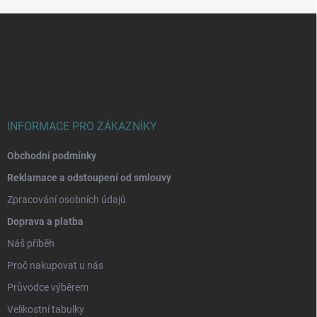
Z
á
p
a
t
í
INFORMACE PRO ZÁKAZNÍKY
Obchodní podmínky
Reklamace a odstoupení od smlouvy
Zpracování osobních údajů
Doprava a platba
Náš příběh
Proč nakupovat u nás
Průvodce výběrem
Velikostní tabulky