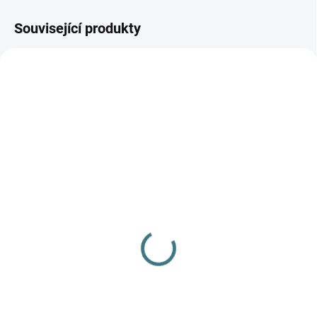
Související produkty
AKCE
AKCE
SKLADEM
SKLADEM
(>5 KS)
(>5 KS)
SONETT Olivový prací
SONETT Péče o vlnu a
gel na vlnu a hedvábí - 1
hedvábí 300 ml
L
282 Kč
249 Kč
Do košíku
Do košíku