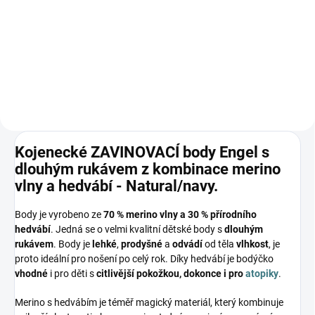
Prémiová péče s bio olivovým
olejem a levandulí. Ekologický
prací gel vyvinutý speciálně pro
nejjemnější merino vlnu a
hedvábí. Neobsahuje enzymy,
vyživuje vlákno a vrací mu...
Kojenecké ZAVINOVACÍ body Engel s
dlouhým rukávem z kombinace merino
vlny a hedvábí - Natural/navy.
Body je vyrobeno ze
70 % merino vlny a 30 % přírodního
hedvábí
. Jedná se o velmi kvalitní dětské body s
dlouhým
rukávem
. Body je
lehké
,
prodyšné
a
odvádí
od těla
vlhkost
, je
proto ideální pro nošení po celý rok. Díky hedvábí je bodýčko
vhodné
i pro děti s
citlivější pokožkou, dokonce i pro
atopiky
.
Merino s hedvábím je téměř magický materiál, který kombinuje