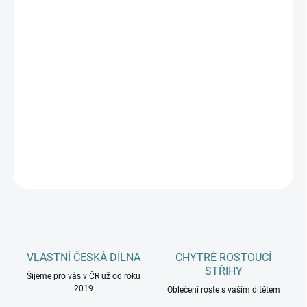
Měrná
ZVOLTE VARIANTU
cena:
VELIKOSTI
DOPLŇKY
MŮŽEME DORUČIT DO:
ZVOLTE VARIANTU
−
+
Přidat do košíku
DETAILNÍ INFORMACE
ZEPTAT SE
HLÍDAT
VLASTNÍ ČESKÁ DÍLNA
CHYTRÉ ROSTOUCÍ
STŘIHY
Šijeme pro vás v ČR už od roku
2019
Oblečení roste s vaším dítětem