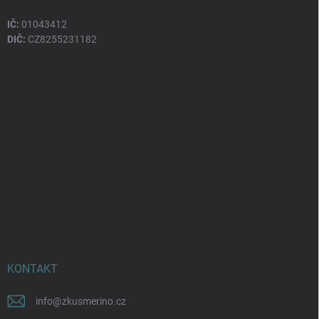
IČ:
01043412
DIČ:
CZ8255231182
KONTAKT
info
@
zkusmerino.cz