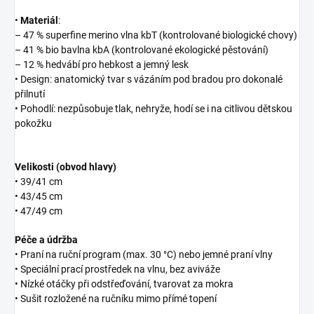
•
Materiál
:
– 47 % superfine merino vlna kbT (kontrolované biologické chovy)
– 41 % bio bavlna kbA (kontrolované ekologické pěstování)
– 12 % hedvábí pro hebkost a jemný lesk
• Design: anatomický tvar s vázáním pod bradou pro dokonalé
přilnutí
• Pohodlí: nezpůsobuje tlak, nehryže, hodí se i na citlivou dětskou
pokožku
Velikosti (obvod hlavy)
• 39/41 cm
• 43/45 cm
• 47/49 cm
Péče a údržba
• Praní na ruční program (max. 30 °C) nebo jemné praní vlny
• Speciální prací prostředek na vlnu, bez aviváže
• Nízké otáčky při odstřeďování, tvarovat za mokra
• Sušit rozložené na ručníku mimo přímé topení