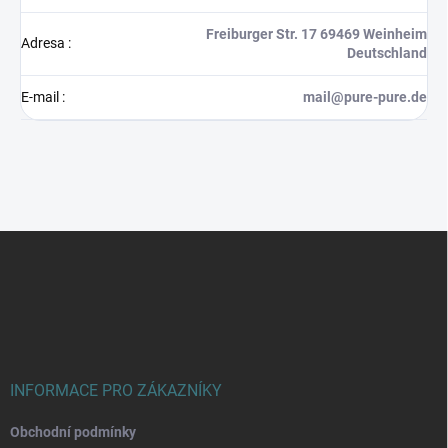
Freiburger Str. 17 69469 Weinheim
Adresa
:
Deutschland
E-mail
:
mail@pure-pure.de
Z
á
p
a
t
í
INFORMACE PRO ZÁKAZNÍKY
Obchodní podmínky