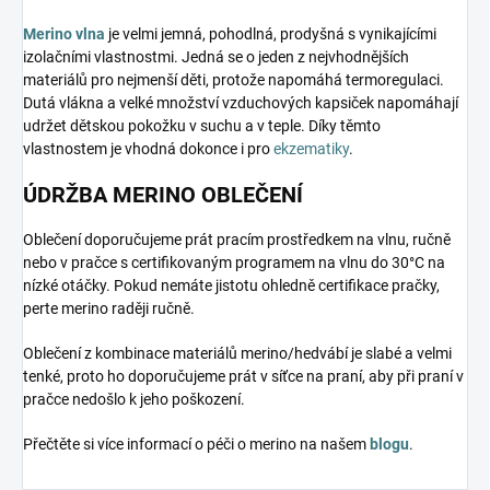
Merino vlna
je velmi jemná, pohodlná, prodyšná s vynikajícími
izolačními vlastnostmi. Jedná se o jeden z nejvhodnějších
materiálů pro nejmenší děti, protože napomáhá termoregulaci.
Dutá vlákna a velké množství vzduchových kapsiček napomáhají
udržet dětskou pokožku v suchu a v teple. Díky těmto
vlastnostem je vhodná dokonce i pro
ekzematiky
.
ÚDRŽBA MERINO OBLEČENÍ
Oblečení doporučujeme prát pracím prostředkem na vlnu, ručně
nebo v pračce s certifikovaným programem na vlnu do 30°C na
nízké otáčky. Pokud nemáte jistotu ohledně certifikace pračky,
perte merino raději ručně.
Oblečení z kombinace materiálů merino/hedvábí je slabé a velmi
tenké, proto ho doporučujeme prát v síťce na praní, aby při praní v
pračce nedošlo k jeho poškození.
Přečtěte si více informací o péči o merino na našem
blogu
.