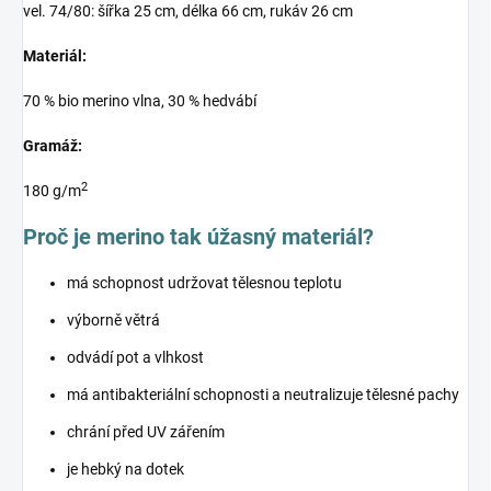
vel. 74/80: šířka 25 cm, délka 66 cm, rukáv 26 cm
Materiál:
70 % bio merino vlna, 30 % hedvábí
Gramáž:
2
180 g/m
Proč je merino tak úžasný materiál?
má schopnost udržovat tělesnou teplotu
výborně větrá
odvádí pot a vlhkost
má antibakteriální schopnosti a neutralizuje tělesné pachy
chrání před UV zářením
je hebký na dotek