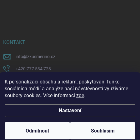
KONTAKT
info
@
zkusmerino.cz
+420 777 534 728
https://www.facebook.com/zkusmerino/
K personalizaci obsahu a reklam, poskytování funkcí
sociálních médií a analýze naší návštěvnosti využíváme
zkusmerino.cz
soubory cookies. Více informací
zde
.
Nastavení
Copyright 2026
ZKUSMERINO
. Všechna práva vyhrazena.
Upravit nastavení
cookies
Odmítnout
Souhlasím
Vytvořil Shoptet