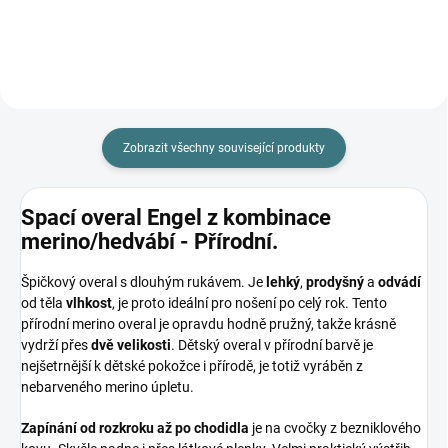
Zobrazit všechny související produkty
Spací overal Engel z kombinace
merino/hedvábí - Přírodní.
Špičkový overal s dlouhým rukávem. Je
lehký
,
prodyšný
a
odvádí
od těla
vlhkost
, je proto ideální pro nošení po celý rok. Tento
přírodní merino overal je opravdu hodně pružný, takže krásně
vydrží přes
dvě velikosti
. Dětský overal v přírodní barvě je
nejšetrnější k dětské pokožce i přírodě, je totiž vyráběn z
nebarveného merino úpletu.
Zapínání od rozkroku až po chodidla
je na cvočky z bezniklového