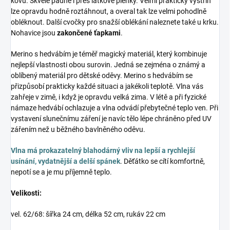
kovu. Skvěle padne i přes látkové plenky. Velmi praktický výstřih
lze opravdu hodně roztáhnout, a overal tak lze velmi pohodlně
obléknout. Další cvočky pro snažší oblékání naleznete také u krku.
Nohavice jsou
zakončené ťapkami
.
Merino s hedvábím je téměř magický materiál, který kombinuje
nejlepší vlastnosti obou surovin. Jedná se zejména o známý a
oblíbený materiál pro dětské oděvy. Merino s hedvábím se
přizpůsobí prakticky každé situaci a jakékoli teplotě. Vlna vás
zahřeje v zimě, i když je opravdu velká zima. V létě a při fyzické
námaze hedvábí ochlazuje a vlna odvádí přebytečné teplo ven. Při
vystavení slunečnímu záření je navíc tělo lépe chráněno před UV
zářením než u běžného bavlněného oděvu.
Vlna má prokazatelný blahodárný vliv na lepší a rychlejší
usínání, vydatnější a delší spánek
. Děťátko se cítí komfortně,
nepotí se a je mu příjemně teplo.
Velikosti:
vel. 62/68: šířka 24 cm, délka 52 cm, rukáv 22 cm