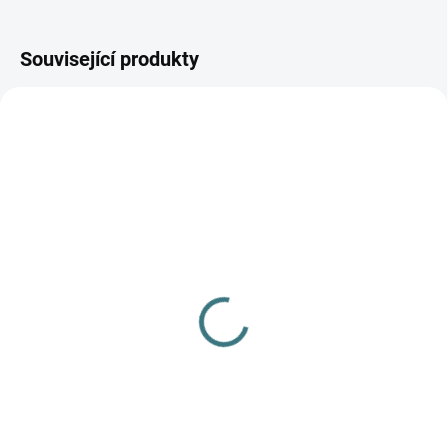
Související produkty
SKLADEM
SKLADEM
(3 KS)
(1 KS)
Barefoot thermo vložky
Merino/hedvábí rostoucí
do bot (25x35m) - 100%
kalhoty Engel - přírodní
MERINO s latexem
682 Kč
od
179 Kč
Detail
Do košíku