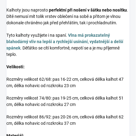
Kalhoty jsou naprosto
perfektní při nošení v šátku nebo nosítku
.
Dítě nemusí mít tolik vrstev oblečení na sobě a přitom je vlnou
dokonale chráněno jak před přehřátím, tak i prochladnutím.
Tyto kalhoty využijete i na spaní.
Vlna má prokazatelný
blahodárný vliv na lepší a rychlejší usínání, vydatnější a delší
spánek
. Děťátko se cítí komfortně, nepotí se a je mu příjemně
teplo.
Velikosti:
Rozměry velikost 62/68: pas 16-22 cm, celková délka kalhot 47
cm, délka nohavic od rozkroku 23 cm
Rozměry velikost 74/80: pas 19-25 cm, celková délka kalhot 51
cm, délka nohavic od rozkroku 27 cm
Rozměry velikost 86/92: pas 20-26 cm, celková délka kalhot 62
cm, délka nohavic od rozkroku 37 cm
Materiál: