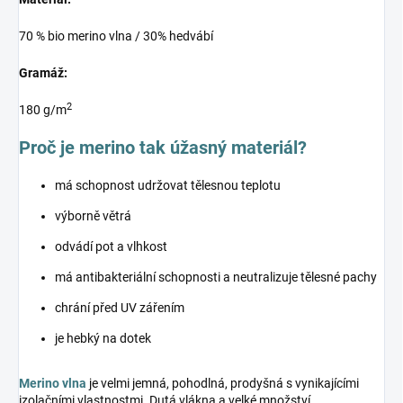
70 % bio merino vlna / 30% hedvábí
Gramáž:
2
180 g/m
Proč je merino tak úžasný materiál?
má schopnost udržovat tělesnou teplotu
výborně větrá
odvádí pot a vlhkost
má antibakteriální schopnosti a neutralizuje tělesné pachy
chrání před UV zářením
je hebký na dotek
Merino vlna
je velmi jemná, pohodlná, prodyšná s vynikajícími
izolačními vlastnostmi. Dutá vlákna a velké množství