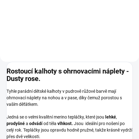
120 ml
1 098 Kč
od
47 Kč
Detail
Do košíku
Rostoucí kalhoty s ohrnovacími náplety -
Dusty rose.
Tyhle parádní dětské kalhoty v pudrově růžové barvě mají
ohrnovací náplety na nohou a v pase, díky čemuž porostou s
vaším děťátkem.
Jedná se o velmi kvalitní merino tepláčky, které jsou
lehké
,
prodyšné
a
odvádí
od těla
vlhkost.
Jsou ideální pro nošení po
celý rok. Tepláčky jsou opravdu hodně pružné, takže krásně vydrží
přes dvě velikosti.