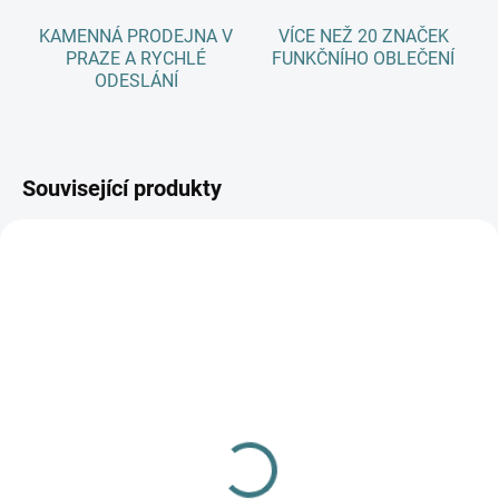
KAMENNÁ PRODEJNA V
VÍCE NEŽ 20 ZNAČEK
PRAZE A RYCHLÉ
FUNKČNÍHO OBLEČENÍ
ODESLÁNÍ
Související produkty
AKCE
SKLADEM
SKLADEM
(1 KS)
(>5 KS)
Merino/hedvábí spací
SONETT Olivový prací
overal Engel - přírodní
gel na vlnu a hedvábí