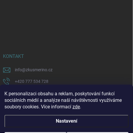
KONTAKT
info
@
zkusmerino.cz
+420 777 534 728
https://www.facebook.com/zkusmerino/
K personalizaci obsahu a reklam, poskytování funkcí
sociálních médií a analýze naší návštěvnosti využíváme
zkusmerino.cz
soubory cookies. Více informací
zde
.
Nastavení