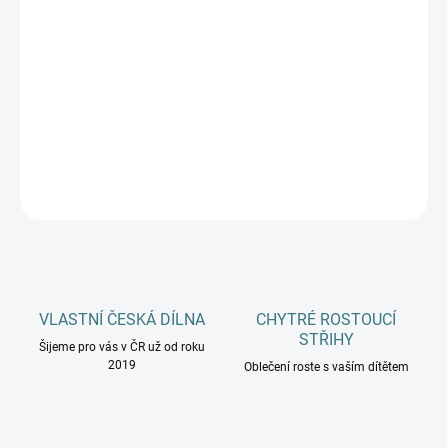
MŮŽEME DORUČIT DO:
ZVOLTE VARIANTU
−
+
Přidat do košíku
DETAILNÍ INFORMACE
ZEPTAT SE
HLÍDAT
VLASTNÍ ČESKÁ DÍLNA
CHYTRÉ ROSTOUCÍ
STŘIHY
Šijeme pro vás v ČR už od roku
2019
Oblečení roste s vaším dítětem