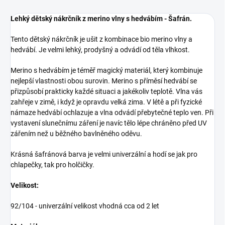
Lehký dětský nákrčník z merino vlny s hedvábím - Šafrán.
Tento dětský nákrčník je ušit z kombinace bio merino vlny a
hedvábí. Je velmi lehký, prodyšný a odvádí od těla vlhkost.
Merino s hedvábím je téměř magický materiál, který kombinuje
nejlepší vlastnosti obou surovin. Merino s příměsí hedvábí se
přizpůsobí prakticky každé situaci a jakékoliv teplotě. Vlna vás
zahřeje v zimě, i když je opravdu velká zima. V létě a při fyzické
námaze hedvábí ochlazuje a vlna odvádí přebytečné teplo ven. Při
vystavení slunečnímu záření je navíc tělo lépe chráněno před UV
zářením než u běžného bavlněného oděvu.
Krásná šafránová barva je velmi univerzální a hodí se jak pro
chlapečky, tak pro holčičky.
Velikost:
92/104 - univerzální velikost vhodná cca od 2 let