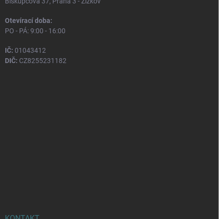
Biskupcova 37, Praha 3 - Žižkov
Otevírací doba:
PO - PÁ: 9:00 - 16:00
IČ:
01043412
DIČ:
CZ8255231182
KONTAKT