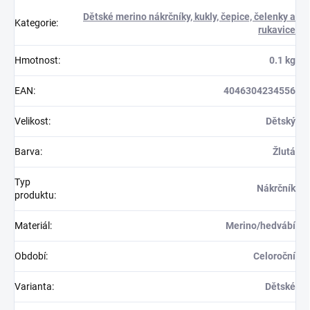
Dětské merino nákrčníky, kukly, čepice, čelenky a
Kategorie
:
rukavice
Hmotnost
:
0.1 kg
EAN
:
4046304234556
Velikost
:
Dětský
Barva
:
Žlutá
Typ
Nákrčník
produktu
:
Materiál
:
Merino/hedvábí
Období
:
Celoroční
Varianta
:
Dětské