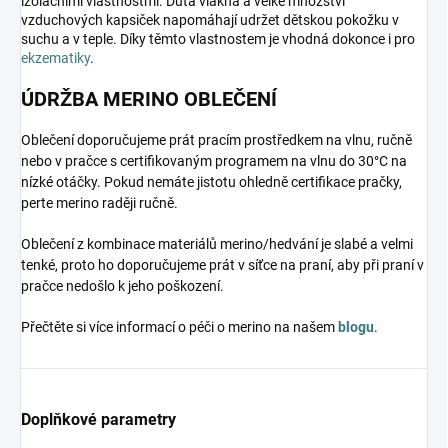
izolačními vlastnostmi. Dutá vlákna a velké množství
vzduchových kapsiček napomáhají udržet dětskou pokožku v
suchu a v teple. Díky těmto vlastnostem je vhodná dokonce i pro
ekzematiky
.
ÚDRŽBA MERINO OBLEČENÍ
Oblečení doporučujeme prát pracím prostředkem na vlnu, ručně
nebo v pračce s certifikovaným programem na vlnu do 30°C na
nízké otáčky. Pokud nemáte jistotu ohledně certifikace pračky,
perte merino raději ručně.
Oblečení z kombinace materiálů merino/hedvání je slabé a velmi
tenké, proto ho doporučujeme prát v síťce na praní, aby při praní v
pračce nedošlo k jeho poškození.
Přečtěte si více informací o péči o merino na našem
blogu
.
Doplňkové parametry