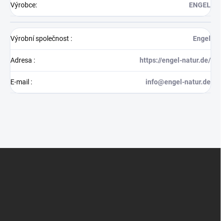
Výrobce
:
ENGEL
Výrobní společnost
:
Engel
Adresa
:
https://engel-natur.de/
E-mail
:
info@engel-natur.de
Z
á
p
a
t
í