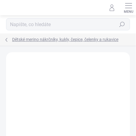
Přejít
na
obsah
Hledat
Dětské merino nákrčníky, kukly, čepice, čelenky a rukavice
Podrobnosti hodnocení
Neohodnoceno
ZNAČKA:
ENGEL