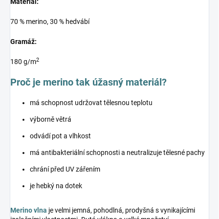
Materiál:
70 % merino, 30 % hedvábí
Gramáž:
2
180 g/m
Proč je merino tak úžasný materiál?
má schopnost udržovat tělesnou teplotu
výborně větrá
odvádí pot a vlhkost
má antibakteriální schopnosti a neutralizuje tělesné pachy
chrání před UV zářením
je hebký na dotek
Merino vlna
je velmi jemná, pohodlná, prodyšná s vynikajícími