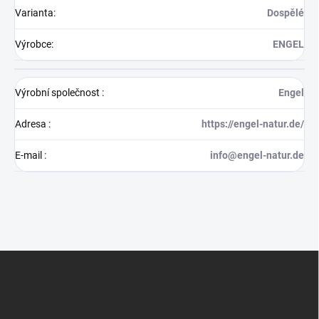
Varianta
:
Dospělé
Výrobce
:
ENGEL
Výrobní společnost
:
Engel
Adresa
:
https://engel-natur.de/
E-mail
:
info@engel-natur.de
Z
á
p
a