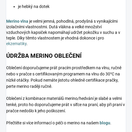
je hebký na dotek
Merino vlna
je velmi jemná, pohodlná, prodyšná s vynikajícími
izolačními vlastnostmi. Dutá vlákna a velké množství
vzduchových kapsiček napomáhají udržet pokožku v suchu a v
teple. Díky těmto vlastnostem je vhodná dokonce i pro
ekzematiky
.
ÚDRŽBA MERINO OBLEČENÍ
Oblečení doporučujeme prát pracím prostředkem na vlnu, ručně
nebo v pračce s certifikovaným programem na vlnu do 30°C na
nízké otáčky. Pokud nemáte jistotu ohledně certifikace pračky,
perte merino raději ručně.
Oblečení z kombinace materiálů merino/hedvání je slabé a velmi
tenké, proto ho doporučujeme prát v síťce na praní, aby při praní v
pračce nedošlo k jeho poškození.
Přečtěte si více informací o péči o merino na našem
blogu
.