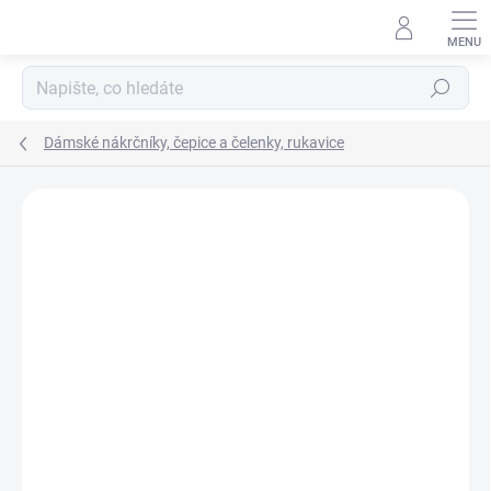
Přejít
na
obsah
Hledat
Dámské nákrčníky, čepice a čelenky, rukavice
Podrobnosti hodnocení
Neohodnoceno
ZNAČKA:
ENGEL