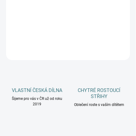
12.8.2026
−
+
Přidat do košíku
DETAILNÍ INFORMACE
ZEPTAT SE
HLÍDAT
VLASTNÍ ČESKÁ DÍLNA
CHYTRÉ ROSTOUCÍ
STŘIHY
Šijeme pro vás v ČR už od roku
2019
Oblečení roste s vaším dítětem