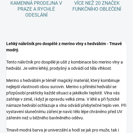
KAMENNÁ PRODEJNA V
VÍCE NEŽ 20 ZNAČEK
PRAZE A RYCHLÉ
FUNKČNÍHO OBLEČENÍ
ODESLÁNÍ
Lehký nákrčník pro dospělé z merino vlny s hedvábím - Tmavě
modrý.
Tento nákrčník pro dospělé je ušit z kombinace bio merino vlny a
hedvábí. Je velmi lehký, prodyšný a odvádí od těla vlhkost.
Merino s hedvábím je téměř magický materiál, který kombinuje
nejlepší vlastnosti obou surovin. Merino s příměsí hedvábí se
přizpůsobí prakticky každé situaci a jakékoliv teplotě. Vlna vás
zahřeje v zimě, i když je opravdu velká zima. V létě a při fyzické
námaze hedvábí ochlazuje a vlna odvádí přebytečné teplo ven. Při
vystavení slunečnímu záření je navíc tělo lépe chráněno před UV
zářením než u běžného bavlněného oděvu.
Tmavě modrá barva je univerzální a hodí se jak pro muže, tak i