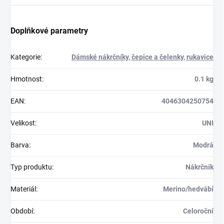
Doplňkové parametry
Kategorie
:
Dámské nákrčníky, čepice a čelenky, rukavice
Hmotnost
:
0.1 kg
EAN
:
4046304250754
Velikost
:
UNI
Barva
:
Modrá
Typ produktu
:
Nákrčník
Materiál
:
Merino/hedvábí
Období
:
Celoroční