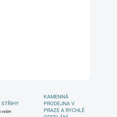
EME DORUČIT DO:
ZVOLTE VARIANTU
−
+
Přidat do košíku
ILNÍ INFORMACE
ZEPTAT SE
HLÍDAT
KAMENNÁ
 STŘIHY
PRODEJNA V
PRAZE A RYCHLÉ
s vaším