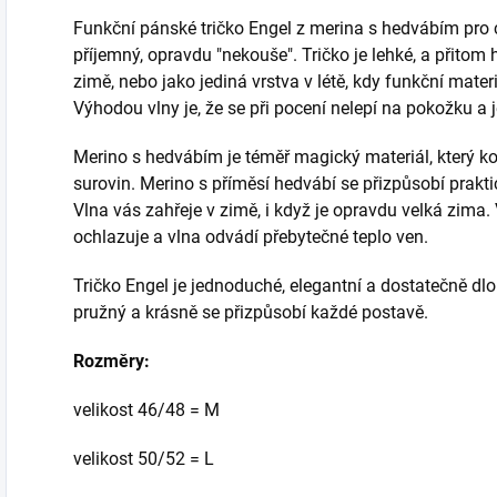
Funkční pánské tričko Engel z merina s hedvábím pro ce
příjemný, opravdu "nekouše". Tričko je lehké, a přitom 
zimě, nebo jako jediná vrstva v létě, kdy funkční materi
Výhodou vlny je, že se při pocení nelepí na pokožku a j
Merino s hedvábím je téměř magický materiál, který ko
surovin. Merino s příměsí hedvábí se přizpůsobí praktic
Vlna vás zahřeje v zimě, i když je opravdu velká zima.
ochlazuje a vlna odvádí přebytečné teplo ven.
Tričko Engel je jednoduché, elegantní a dostatečně dlo
pružný a krásně se přizpůsobí každé postavě.
Rozměry:
velikost 46/48 = M
velikost 50/52 = L