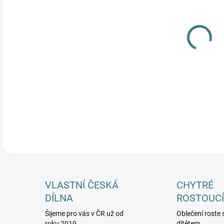
MŮŽ
DETA
VLASTNÍ ČESKÁ
CHYTRÉ
DÍLNA
ROSTOUCÍ
Šijeme pro vás v ČR už od
Oblečení roste 
roku 2019
dítětem