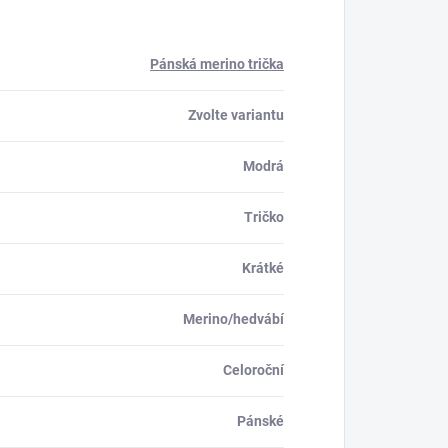
Pánská merino trička
Zvolte variantu
Modrá
Tričko
Krátké
Merino/hedvábí
Celoroční
Pánské