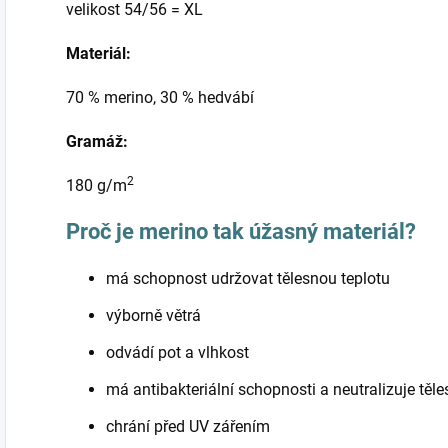
velikost 54/56 = XL
Materiál:
70 % merino, 30 % hedvábí
Gramáž:
2
180 g/m
Proč je merino tak úžasný materiál?
má schopnost udržovat tělesnou teplotu
výborně větrá
odvádí pot a vlhkost
má antibakteriální schopnosti a neutralizuje těl
chrání před UV zářením