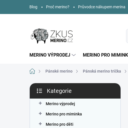
Přejít
Blog
Proč merino?
Průvodce nákupem merina
na
obsah
MERINO VÝPRODEJ
MERINO PRO MIMIN
Domů
Pánské merino
Pánská merino trička
P
Kategorie
o
Přeskočit
s
kategorie
t
Merino výprodej
r
Merino pro miminka
a
n
Merino pro děti