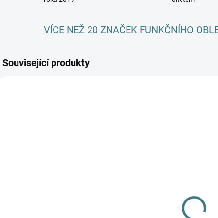
VÍCE NEŽ 20 ZNAČEK FUNKČNÍHO OBL
Související produkty
AKCE
SKLADEM
SKLADEM
(3 KS)
(>5 KS)
Dětské ZIMNÍ
SONETT
merino
Olivový prací
ponožky
gel na vlnu a
Surtex - různé
179 Kč
hedvábí - 1 L
barvy
249 Kč