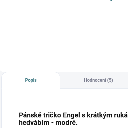
Detail
Do košíku
Prémiová péče s
bio olivovým olejem
a levandulí.
Ekologický prací gel
vyvinutý speciálně
pro nejjemnější
merino vlnu a
hedvábí.
Neobsahuje
Popis
Hodnocení (5)
enzymy, vyživuje
vlákno a vrací mu...
Pánské tričko Engel s krátkým ruká
hedvábím - modré.