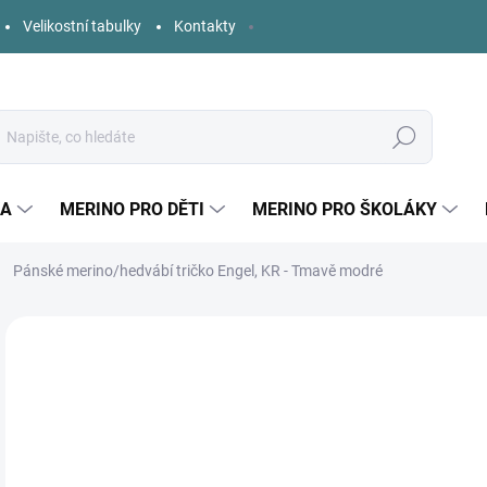
Velikostní tabulky
Kontakty
Hledat
KA
MERINO PRO DĚTI
MERINO PRO ŠKOLÁKY
Pánské merino/hedvábí tričko Engel, KR - Tmavě modré
5 hodnocení
Podrobnosti hodnocení
ZNAČKA:
ENGEL
o
Měr
ZVO
cena
VELI