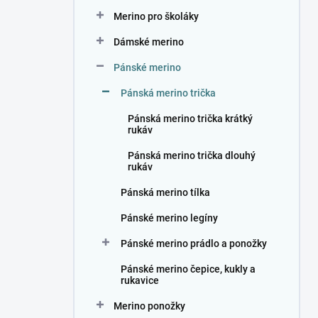
n
Merino pro školáky
í
p
Dámské merino
a
n
Pánské merino
e
Pánská merino trička
l
Pánská merino trička krátký
rukáv
Pánská merino trička dlouhý
rukáv
Pánská merino tílka
Pánské merino legíny
Pánské merino prádlo a ponožky
Pánské merino čepice, kukly a
rukavice
Merino ponožky