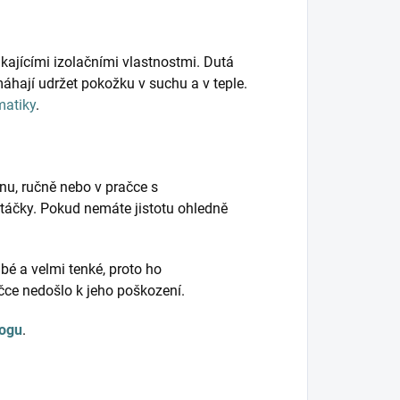
kajícími izolačními vlastnostmi. Dutá
hají udržet pokožku v suchu a v teple.
matiky
.
nu, ručně nebo v pračce s
táčky. Pokud nemáte jistotu ohledně
bé a velmi tenké, proto ho
ačce nedošlo k jeho poškození.
logu
.