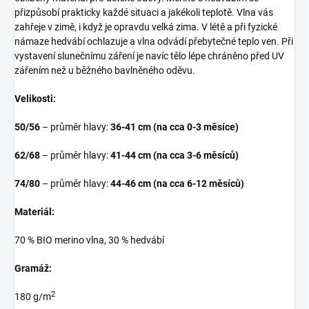
přizpůsobí prakticky každé situaci a jakékoli teplotě. Vlna vás
zahřeje v zimě, i když je opravdu velká zima. V létě a při fyzické
námaze hedvábí ochlazuje a vlna odvádí přebytečné teplo ven. Při
vystavení slunečnímu záření je navíc tělo lépe chráněno před UV
zářením než u běžného bavlněného oděvu.
Velikosti:
50/56
– průměr hlavy:
36-41 cm (na cca 0-3 měsíce)
62/68
– průměr hlavy:
41-44 cm (na cca 3-6 měsíců)
74/80
– průměr hlavy:
44-46 cm (na cca 6-12 měsíců)
Materiál:
70 % BIO merino vlna, 30 % hedvábí
Gramáž:
2
180 g/m