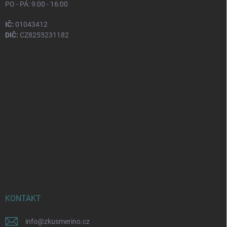
PO - PÁ: 9:00 - 16:00
IČ:
01043412
DIČ:
CZ8255231182
KONTAKT
info
@
zkusmerino.cz