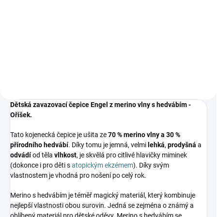
Prémiová péče s bio olivovým
olejem a levandulí. Ekologický
prací gel vyvinutý speciálně pro
nejjemnější merino vlnu a
hedvábí. Neobsahuje enzymy,
vyživuje vlákno a vrací mu...
Dětská zavazovací čepice Engel z merino vlny s hedvábím -
Oříšek.
Tato kojenecká čepice je ušita ze
70 % merino vlny a 30 %
přírodního hedvábí
. Díky tomu je jemná, velmi
lehká
,
prodyšná
a
odvádí
od těla
vlhkost
, je skvělá pro citlivé hlavičky miminek
(dokonce i pro děti s
atopickým ekzémem
). Díky svým
vlastnostem je vhodná pro nošení po celý rok.
Merino s hedvábím je téměř magický materiál, který kombinuje
nejlepší vlastnosti obou surovin. Jedná se zejména o známý a
oblíbený materiál pro dětské oděvy. Merino s hedvábím se