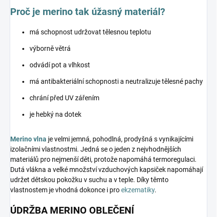
Proč je merino tak úžasný materiál?
má schopnost udržovat tělesnou teplotu
výborně větrá
odvádí pot a vlhkost
má antibakteriální schopnosti a neutralizuje tělesné pachy
chrání před UV zářením
je hebký na dotek
Merino vlna
je velmi jemná, pohodlná, prodyšná s vynikajícími
izolačními vlastnostmi. Jedná se o jeden z nejvhodnějších
materiálů pro nejmenší děti, protože napomáhá termoregulaci.
Dutá vlákna a velké množství vzduchových kapsiček napomáhají
udržet dětskou pokožku v suchu a v teple. Díky těmto
vlastnostem je vhodná dokonce i pro
ekzematiky
.
ÚDRŽBA MERINO OBLEČENÍ