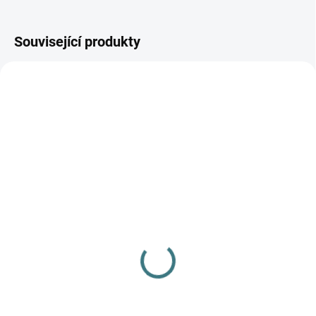
Související produkty
AKCE
SKLADEM
(1 KS)
SKLADEM
(>5 KS)
Dámské kalhotky Engel s
SONETT Olivový prací
krajkou - Černé
gel na vlnu a hedvábí - 1
578 Kč
od
L
Detail
249 Kč
Do košíku