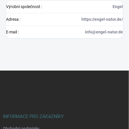
Výrobní společnost
:
Engel
Adresa
:
https://engel-natur.de/
E-mail
:
info@engel-natur.de
Z
á
p
a
t
í
INFORMACE PRO ZÁKAZNÍKY
Obchodní podmínky