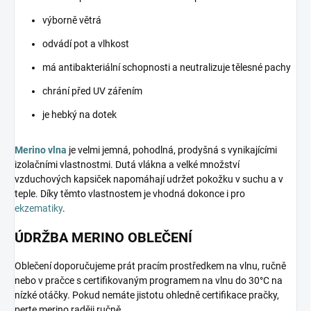
výborně větrá
odvádí pot a vlhkost
má antibakteriální schopnosti a neutralizuje tělesné pachy
chrání před UV zářením
je hebký na dotek
Merino vlna
je velmi jemná, pohodlná, prodyšná s vynikajícími
izolačními vlastnostmi. Dutá vlákna a velké množství
vzduchových kapsiček napomáhají udržet pokožku v suchu a v
teple. Díky těmto vlastnostem je vhodná dokonce i pro
ekzematiky
.
ÚDRŽBA MERINO OBLEČENÍ
Oblečení doporučujeme prát pracím prostředkem na vlnu, ručně
nebo v pračce s certifikovaným programem na vlnu do 30°C na
nízké otáčky. Pokud nemáte jistotu ohledně certifikace pračky,
perte merino raději ručně.