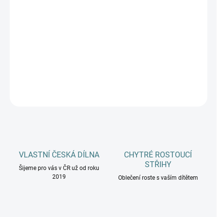
DOSPĚLÍ
MŮŽEME DORUČIT DO:
ZVOLTE VARIANTU
−
+
Přidat do košíku
DETAILNÍ INFORMACE
ZEPTAT SE
HLÍDAT
VLASTNÍ ČESKÁ DÍLNA
CHYTRÉ ROSTOUCÍ
STŘIHY
Šijeme pro vás v ČR už od roku
2019
Oblečení roste s vaším dítětem