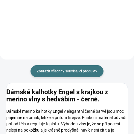
Engel - šedá
363 Kč
od
363 Kč
od
Detail
Detail
Zobrazit všechny související produkty
Dámské kalhotky Engel s krajkou z
merino vlny s hedvábím - černé.
Dámské merino kalhotky Engel v elegantní černé barvě jsou moc
příjemné na omak, lehké a přitom hřejivé. Funkční materiál odvádí
pot od těla a reguluje teplotu. Výhodou vlny je, že se při pocení
nelepí na pokožku a je krásně prodyšná, navíc není cítit a je