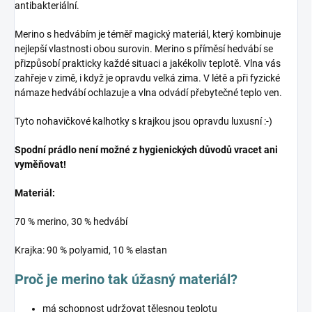
antibakteriální.
Merino s hedvábím je téměř magický materiál, který kombinuje
nejlepší vlastnosti obou surovin. Merino s příměsí hedvábí se
přizpůsobí prakticky každé situaci a jakékoliv teplotě. Vlna vás
zahřeje v zimě, i když je opravdu velká zima. V létě a při fyzické
námaze hedvábí ochlazuje a vlna odvádí přebytečné teplo ven.
Tyto nohavičkové kalhotky s krajkou jsou opravdu luxusní :-)
Spodní prádlo není možné z hygienických důvodů vracet ani
vyměňovat!
Materiál:
70 % merino, 30 % hedvábí
Krajka: 90 % polyamid, 10 % elastan
Proč je merino tak úžasný materiál?
má schopnost udržovat tělesnou teplotu