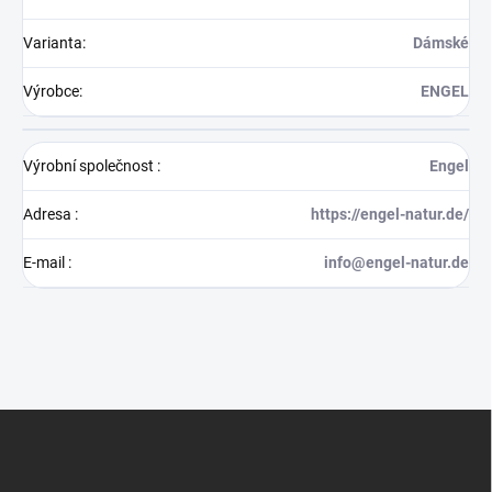
Varianta
:
Dámské
Výrobce
:
ENGEL
Výrobní společnost
:
Engel
Adresa
:
https://engel-natur.de/
E-mail
:
info@engel-natur.de
Z
á
p