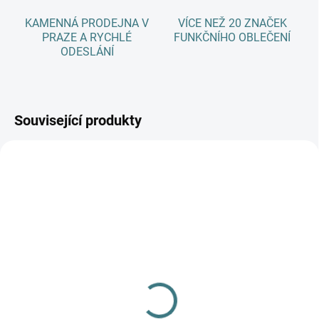
KAMENNÁ PRODEJNA V
VÍCE NEŽ 20 ZNAČEK
PRAZE A RYCHLÉ
FUNKČNÍHO OBLEČENÍ
ODESLÁNÍ
Související produkty
SKLADEM
(4 KS)
SKLADEM
(3 KS)
Merino/hedvábí čepice
Merino/hedvábí čepice
Engel - Tmavě modrá