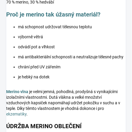
70 % merino, 30 % hedvábí
Proč je merino tak úžasný materiál?
má schopnost udržovat tělesnou teplotu
výborně větrá
odvádí pot a vlhkost
má antibakteriální schopnosti a neutralizuje tělesné pachy
chrání před UV zářením
je hebký na dotek
Merino vlna
je velmi jemná, pohodlná, prodyšná s vynikajícími
izolačními vlastnostmi. Dutá vlákna a velké množství
vzduchových kapsiček napomáhají udržet pokožku v suchu a v
teple. Díky těmto vlastnostem je vhodná dokonce i pro
ekzematiky
.
ÚDRŽBA MERINO OBLEČENÍ