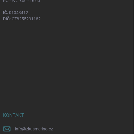
PO - PÁ: 9:00 - 16:00
IČ:
01043412
DIČ:
CZ8255231182
KONTAKT
info
@
zkusmerino.cz