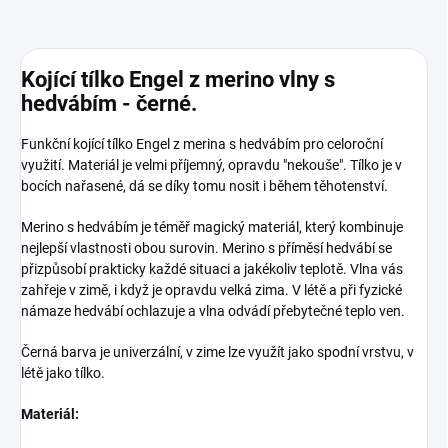
Kojící tílko Engel z merino vlny s
hedvábím - černé.
Funkční kojící tílko Engel z merina s hedvábím pro celoroční
využití. Materiál je velmi příjemný, opravdu "nekouše". Tílko je v
bocích nařasené, dá se díky tomu nosit i během těhotenství.
Merino s hedvábím je téměř magický materiál, který kombinuje
nejlepší vlastnosti obou surovin. Merino s příměsí hedvábí se
přizpůsobí prakticky každé situaci a jakékoliv teplotě. Vlna vás
zahřeje v zimě, i když je opravdu velká zima. V létě a při fyzické
námaze hedvábí ochlazuje a vlna odvádí přebytečné teplo ven.
Černá barva je univerzální, v zime lze využít jako spodní vrstvu, v
létě jako tílko.
Materiál: