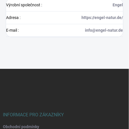
Výrobní společnost
:
Engel
Adresa
:
https://engel-natur.de/
E-mail
:
info@engel-natur.de
Z
á
p
a
t
í
INFORMACE PRO ZÁKAZNÍKY
Obchodní podmínky