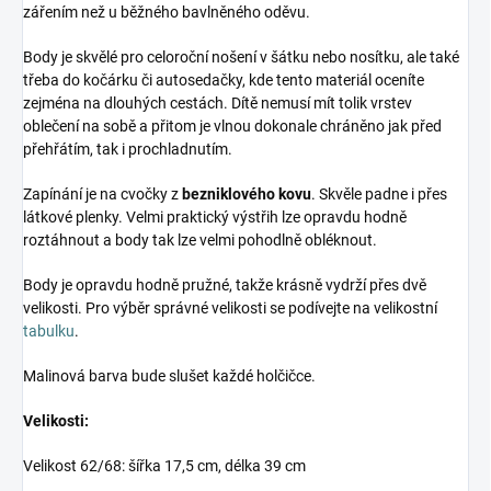
zářením než u běžného bavlněného oděvu.
Body je skvělé pro celoroční nošení v šátku nebo nosítku, ale také
třeba do kočárku či autosedačky, kde tento materiál oceníte
zejména na dlouhých cestách. Dítě nemusí mít tolik vrstev
oblečení na sobě a přitom je vlnou dokonale chráněno jak před
přehřátím, tak i prochladnutím.
Zapínání je na cvočky z
bezniklového kovu
. Skvěle padne i přes
látkové plenky. Velmi praktický výstřih lze opravdu hodně
roztáhnout a body tak lze velmi pohodlně obléknout.
Body je opravdu hodně pružné, takže krásně vydrží přes dvě
velikosti. Pro výběr správné velikosti se podívejte na velikostní
tabulku
.
Malinová barva bude slušet každé holčičce.
Velikosti:
Velikost 62/68: šířka 17,5 cm, délka 39 cm