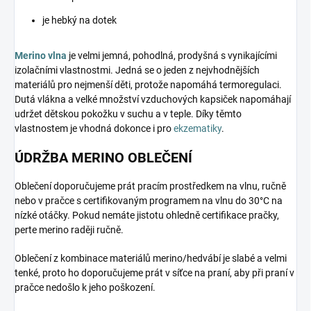
je hebký na dotek
Merino vlna
je velmi jemná, pohodlná, prodyšná s vynikajícími
izolačními vlastnostmi. Jedná se o jeden z nejvhodnějších
materiálů pro nejmenší děti, protože napomáhá termoregulaci.
Dutá vlákna a velké množství vzduchových kapsiček napomáhají
udržet dětskou pokožku v suchu a v teple. Díky těmto
vlastnostem je vhodná dokonce i pro
ekzematiky
.
ÚDRŽBA MERINO OBLEČENÍ
Oblečení doporučujeme prát pracím prostředkem na vlnu, ručně
nebo v pračce s certifikovaným programem na vlnu do 30°C na
nízké otáčky. Pokud nemáte jistotu ohledně certifikace pračky,
perte merino raději ručně.
Oblečení z kombinace materiálů merino/hedvábí je slabé a velmi
tenké, proto ho doporučujeme prát v síťce na praní, aby při praní v
pračce nedošlo k jeho poškození.