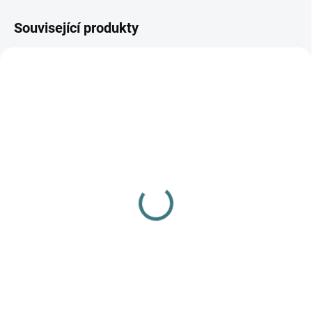
Související produkty
SKLADEM
(3 KS)
Merino/hedvábí čepice
Engel - Orchid
363 Kč
od
Detail