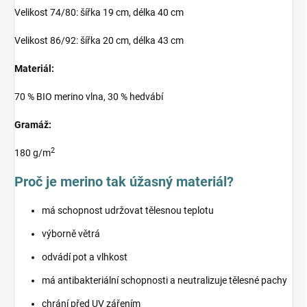
Velikost 74/80: šířka 19 cm, délka 40 cm
Velikost 86/92: šířka 20 cm, délka 43 cm
Materiál:
70 % BIO merino vlna, 30 % hedvábí
Gramáž:
2
180 g/m
Proč je merino tak úžasný materiál?
má schopnost udržovat tělesnou teplotu
výborně větrá
odvádí pot a vlhkost
má antibakteriální schopnosti a neutralizuje tělesné pachy
chrání před UV zářením