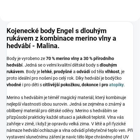
Kojenecké body Engel s dlouhým
rukávem z kombinace merino vlny a
hedvábí - Malina.
Body je vyrobeno ze
70 % merino vlny a 30 % přírodního
hedvábí
. Jedná se o velmi kvalitní dětské body s
dlouhým
rukávem
. Body je
lehké
,
prodyšné
a
odvádí
od těla
vlhkost
, je
proto ideální pro nošení po celý rok. Díky hedvábí je bodýčko
vhodné
i pro děti s
citlivější pokožkou, dokonce i pro
atopiky
.
Merino s hedvábím je téměř magický materiál, který kombinuje
nejlepší vlastnosti obou surovin. Jedná se zejména o známý a
oblíbený materiál pro dětské oděvy. Merino s hedvábím se
přizpůsobí prakticky každé situaci a jakékoli teplotě. Vlna vás
zahřeje v zimě, i když je opravdu velká zima. V létě a při fyzické
námaze hedvábí ochlazuje a vlna odvádí přebytečné teplo ven. Při
vystavení slunečnímu záření je navíc tělo lépe chráněno před UV