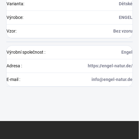
Varianta
:
Dětské
Výrobce
:
ENGEL
Vzor
:
Bez vzoru
Výrobní společnost
:
Engel
Adresa
:
https://engel-natur.de/
E-mail
:
info@engel-natur.de
Z
á
p