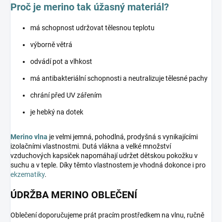
Proč je merino tak úžasný materiál?
má schopnost udržovat tělesnou teplotu
výborně větrá
odvádí pot a vlhkost
má antibakteriální schopnosti a neutralizuje tělesné pachy
chrání před UV zářením
je hebký na dotek
Merino vlna
je velmi jemná, pohodlná, prodyšná s vynikajícími
izolačními vlastnostmi. Dutá vlákna a velké množství
vzduchových kapsiček napomáhají udržet dětskou pokožku v
suchu a v teple. Díky těmto vlastnostem je vhodná dokonce i pro
ekzematiky
.
ÚDRŽBA MERINO OBLEČENÍ
Oblečení doporučujeme prát pracím prostředkem na vlnu, ručně