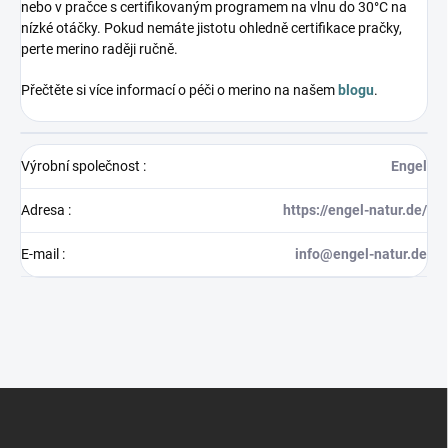
nebo v pračce s certifikovaným programem na vlnu do 30°C na
nízké otáčky. Pokud nemáte jistotu ohledně certifikace pračky,
perte merino raději ručně.
Přečtěte si více informací o péči o merino na našem
blogu
.
Výrobní společnost
:
Engel
Adresa
:
https://engel-natur.de/
E-mail
:
info@engel-natur.de
Z
á
p