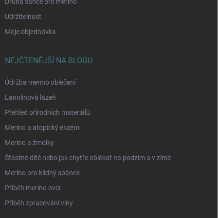
Druhá šance pro merino
Udržitelnost
Moje objednávka
NEJČTENĚJŠÍ NA BLOGU
Údržba merino oblečení
Lanolinová lázeň
Přehled přírodních materiálů
Merino a atopický ekzém
Merino a žmolky
Šťastné dítě nebo jak chytře oblékat na podzim a v zimě
Merino pro klidný spánek
Příběh merino ovcí
Příběh zpracování vlny