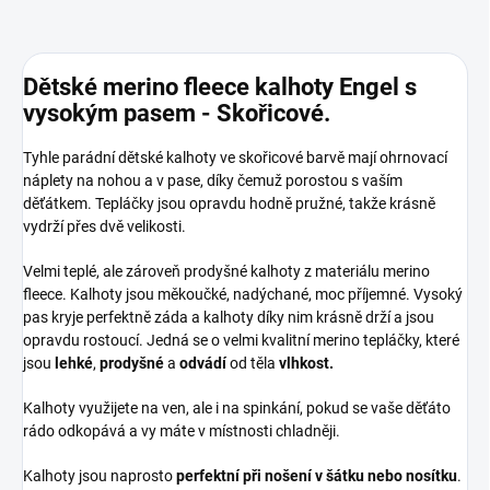
Dětské merino fleece kalhoty Engel s
vysokým pasem - Skořicové.
Tyhle parádní dětské kalhoty ve skořicové barvě mají ohrnovací
náplety na nohou a v pase, díky čemuž porostou s vaším
děťátkem. Tepláčky jsou opravdu hodně pružné, takže krásně
vydrží přes dvě velikosti.
Velmi teplé, ale zároveň prodyšné kalhoty z materiálu merino
fleece. Kalhoty jsou měkoučké, nadýchané, moc příjemné. Vysoký
pas kryje perfektně záda a kalhoty díky nim krásně drží a jsou
opravdu rostoucí. Jedná se o velmi kvalitní merino tepláčky, které
jsou
lehké
,
prodyšné
a
odvádí
od těla
vlhkost.
Kalhoty využijete na ven, ale i na spinkání, pokud se vaše děťáto
rádo odkopává a vy máte v místnosti chladněji.
Kalhoty jsou naprosto
perfektní při nošení v šátku nebo nosítku
.