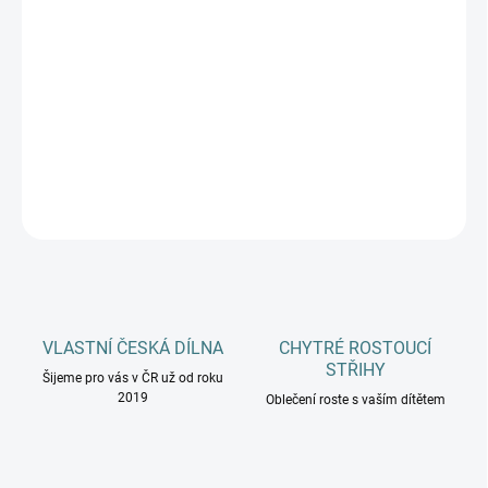
MŮŽEME DORUČIT DO:
ZVOLTE VARIANTU
−
+
Přidat do košíku
DETAILNÍ INFORMACE
ZEPTAT SE
HLÍDAT
VLASTNÍ ČESKÁ DÍLNA
CHYTRÉ ROSTOUCÍ
STŘIHY
Šijeme pro vás v ČR už od roku
2019
Oblečení roste s vaším dítětem