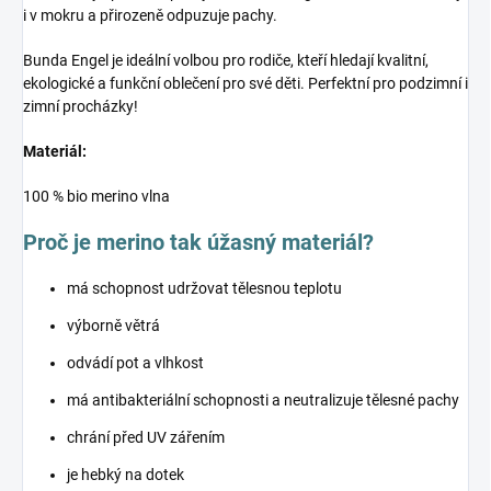
i v mokru a přirozeně odpuzuje pachy.
Bunda Engel je ideální volbou pro rodiče, kteří hledají kvalitní,
ekologické a funkční oblečení pro své děti. Perfektní pro podzimní i
zimní procházky!
Materiál:
100 % bio merino vlna
Proč je merino tak úžasný materiál?
má schopnost udržovat tělesnou teplotu
výborně větrá
odvádí pot a vlhkost
má antibakteriální schopnosti a neutralizuje tělesné pachy
chrání před UV zářením
je hebký na dotek