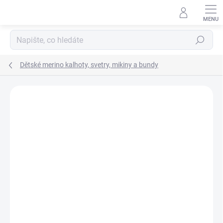
Přejít
na
obsah
Hledat
Dětské merino kalhoty, svetry, mikiny a bundy
Podrobnosti hodnocení
Neohodnoceno
ZNAČKA:
ENGEL