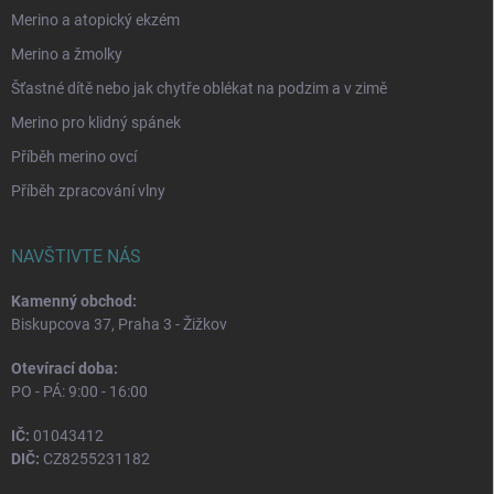
Merino a atopický ekzém
Merino a žmolky
Šťastné dítě nebo jak chytře oblékat na podzim a v zimě
Merino pro klidný spánek
Příběh merino ovcí
Příběh zpracování vlny
NAVŠTIVTE NÁS
Kamenný obchod:
Biskupcova 37, Praha 3 - Žižkov
Otevírací doba:
PO - PÁ: 9:00 - 16:00
IČ:
01043412
DIČ:
CZ8255231182