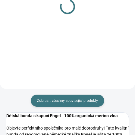
bambulí - Růžová
1 290 Kč
506 Kč
Do košíku
Do košíku
Dámská pletená čepice MINOR z
kolekce VoXX® má maximální
tepelný comfort díky nejjemnější
merino vlně. Dokonale ochrání
před zimním počasím také díky
vnitřní mikrofleecové vrstvě.
Zobrazit všechny související produkty
Dětská bunda s kapucí Engel - 100% organická merino vlna
Objevte perfektního společníka pro malé dobrodruhy! Tato kvalitní
bunda od renomované německé značky
Engel
je ušita ze 100%