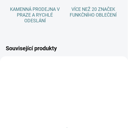
KAMENNÁ PRODEJNA V
VÍCE NEŽ 20 ZNAČEK
PRAZE A RYCHLÉ
FUNKČNÍHO OBLEČENÍ
ODESLÁNÍ
Související produkty
SKLADEM
(1 KS)
DO 14 DNŮ
Dámská MERINO čepice
Deka ENGEL merino-
pletená MINOR s
fleece - Růžová