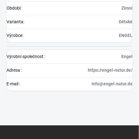
Období
:
Zimní
Varianta
:
Dětské
Výrobce
:
ENGEL
Výrobní společnost
:
Engel
Adresa
:
https://engel-natur.de/
E-mail
:
info@engel-natur.de
Z
á