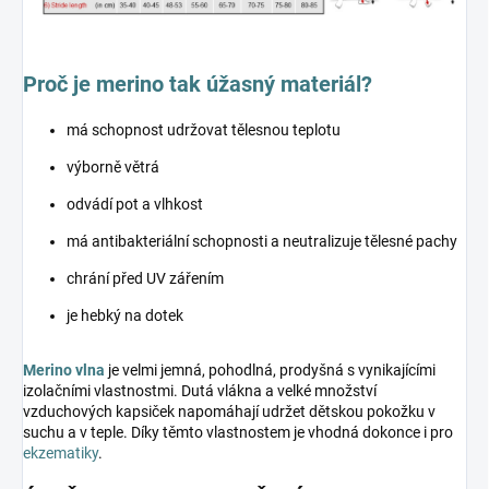
Proč je merino tak úžasný materiál?
má schopnost udržovat tělesnou teplotu
výborně větrá
odvádí pot a vlhkost
má antibakteriální schopnosti a neutralizuje tělesné pachy
chrání před UV zářením
je hebký na dotek
Merino vlna
je velmi jemná, pohodlná, prodyšná s vynikajícími
izolačními vlastnostmi. Dutá vlákna a velké množství
vzduchových kapsiček napomáhají udržet dětskou pokožku v
suchu a v teple. Díky těmto vlastnostem je vhodná dokonce i pro
ekzematiky
.