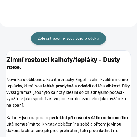
Zobrazit všechny související produkty
Zimní rostoucí kalhoty/tepláky - Dusty
rose.
Novinka u oblíbené a kvalitní značky Engel - velmi kvalitní merino
tepláčky, které jsou
lehké
,
prodyšné
a
odvádí
od těla
vlhkost.
Díky
vyšší gramáži jsou tyto kalhoty ideální do chladnějšího počasí -
využijete jako spodní vrstvu pod kombinézu nebo jako pyžámko
na spaní.
Kalhoty jsou naprosto
perfektní při nošení v šátku nebo nosítku
.
Dítě nemusí mít tolik vrstev oblečení na sobě a přitom je vlnou
dokonale chráněno jak před přehřátím, tak i prochladnutím.