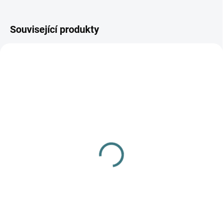
Související produkty
AKCE
SKLADEM
SKLADEM
(3 KS)
(>5 KS)
Merino/hedvábí čepice
SONETT Tekuté mýdlo
Engel - šedá
na skvrny 300 ml
363 Kč
139 Kč
od
Detail
Do košíku