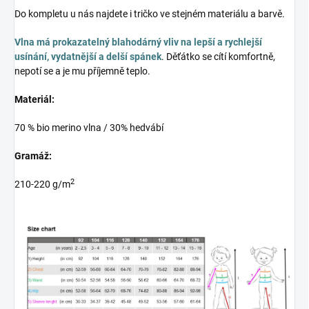
Do kompletu u nás najdete i tričko ve stejném materiálu a barvě.
Vlna má prokazatelný blahodárný vliv na lepší a rychlejší
usínání, vydatnější a delší spánek
. Děťátko se cítí komfortně,
nepotí se a je mu příjemně teplo.
Materiál:
70 % bio merino vlna / 30% hedvábí
Gramáž:
2
210-220 g/m