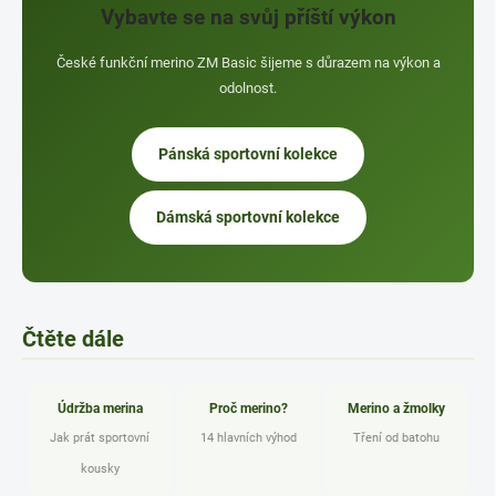
Vybavte se na svůj příští výkon
České funkční merino ZM Basic šijeme s důrazem na výkon a
odolnost.
Pánská sportovní kolekce
Dámská sportovní kolekce
Čtěte dále
Údržba merina
Proč merino?
Merino a žmolky
Jak prát sportovní
14 hlavních výhod
Tření od batohu
kousky