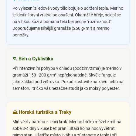
Po vylezení z ledové vody tělo bojuje o udržení tepla. Merino
je ideální první vrstva po osušení. Okamžitě hřeje, nelepí se
na vlhkou kůži a pomáhá tělu bezpečně "rozmrznout".
Doporučujeme silnější gramáže (250 g/m²) a merino
ponožky.
🏃 Běh a Cyklistika
Při intenzivním pohybu v chladu (podzim/zima) je merino v
gramáži 150–200 g/m² nepřekonatelné. Skvěle funguje
jako základ pod větrovku. Pokud zastavíte na kávu nebo na
semaforu, tričko vás nezačne studit jako mokrý polyester.
⛰️ Horská turistika a Treky
Míň věcí v batohu = lehčí krok. Merino tričko můžete mít na
sobě 3-4 dny v kuse bez praní. Stačí ho na noc vyvětrat
mimo stan. Ušetříte místo i váhu a zůstanete v teple i při