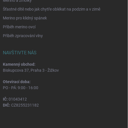
Merino a žmolky
Šťastné dítě nebo jak chytře oblékat na podzim a v zimě
Merino pro klidný spánek
Příběh merino ovcí
Příběh zpracování vlny
NAVŠTIVTE NÁS
Kamenný obchod:
Biskupcova 37, Praha 3 - Žižkov
Otevírací doba:
PO - PÁ: 9:00 - 16:00
IČ:
01043412
DIČ:
CZ8255231182