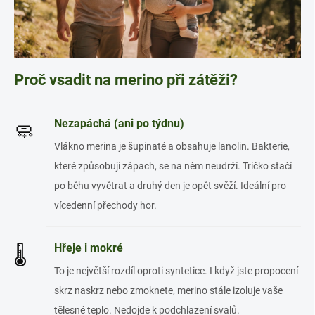
Proč vsadit na merino při zátěži?
Nezapáchá (ani po týdnu)
🧼
Vlákno merina je šupinaté a obsahuje lanolin. Bakterie,
které způsobují zápach, se na něm neudrží. Tričko stačí
po běhu vyvětrat a druhý den je opět svěží. Ideální pro
vícedenní přechody hor.
Hřeje i mokré
🌡️
To je největší rozdíl oproti syntetice. I když jste propocení
skrz naskrz nebo zmoknete, merino stále izoluje vaše
tělesné teplo. Nedojde k podchlazení svalů.