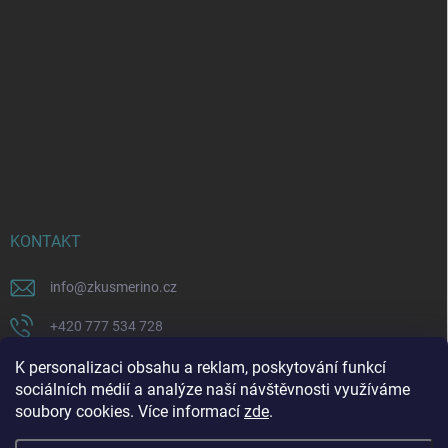
KONTAKT
info
@
zkusmerino.cz
+420 777 534 728
https://www.facebook.com/zkusmerino/
K personalizaci obsahu a reklam, poskytování funkcí
sociálních médií a analýze naší návštěvnosti využíváme
zkusmerino.cz
soubory cookies. Více informací
zde
.