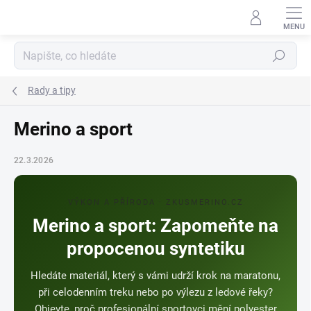
Přejít
na
obsah
Hledat
Rady a tipy
Merino a sport
22.3.2026
VÝKON A PŘÍRODA · ZKUSMERINO.CZ
Merino a sport: Zapomeňte na
propocenou syntetiku
Hledáte materiál, který s vámi udrží krok na maratonu,
při celodenním treku nebo po výlezu z ledové řeky?
Objevte, proč profesionální sportovci mění polyester