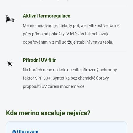
Aktivní termoregulace
🌬️
Merino neodvádí jen tekutý pot, ale i vlhkost ve formě
páry přímo od pokožky. V létě vás tak ochlazuje
odpařováním, v zimě udržuje stabilní vrstvu tepla.
Přírodní UV filtr
☀️
Na horách nebo na kole oceníte přirozený ochranný
faktor SPF 30+. Syntetika bez chemické úpravy
propouští UV záření mnohem více.
Kde merino exceluje nejvíce?
❄️ Otužování