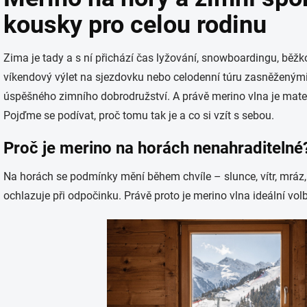
kousky pro celou rodinu
Zima je tady a s ní přichází čas lyžování, snowboardingu, běžk
víkendový výlet na sjezdovku nebo celodenní túru zasněženými
úspěšného zimního dobrodružství. A právě merino vlna je mater
Pojďme se podívat, proč tomu tak je a co si vzít s sebou.
Proč je merino na horách nenahraditelné
Na horách se podmínky mění během chvíle – slunce, vítr, mráz, vl
ochlazuje při odpočinku. Právě proto je merino vlna ideální vol