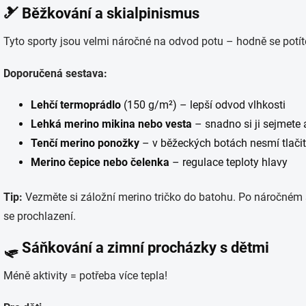
🎿
Běžkování a skialpinismus
Tyto sporty jsou velmi náročné na odvod potu – hodně se potíte 
Doporučená sestava:
Lehčí termoprádlo
(150 g/m²) – lepší odvod vlhkosti
Lehká merino mikina nebo vesta
– snadno si ji sejmete 
Tenčí merino ponožky
– v běžeckých botách nesmí tlačit
Merino čepice nebo čelenka
– regulace teploty hlavy
Tip:
Vezměte si záložní merino tričko do batohu. Po náročném 
se prochlazení.
🛷
Sáňkování a zimní procházky s dětmi
Méně aktivity = potřeba více tepla!