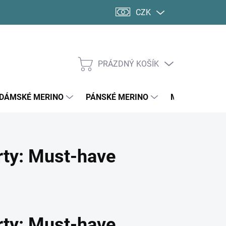
CZK
PRÁZDNÝ KOŠÍK
NÁKUPNÍ
KOŠÍK
DÁMSKÉ MERINO
PÁNSKÉ MERINO
MERINO PONO
rty: Must-have
rty: Must-have