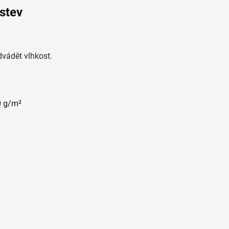
rstev
dvádět vlhkost.
0 g/m²