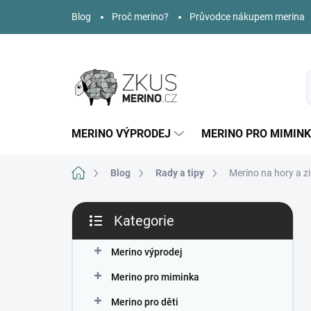
Přejít
Blog
Proč merino?
Průvodce nákupem merina
na
obsah
MERINO VÝPRODEJ
MERINO PRO MIMIN
Domů
Blog
Rady a tipy
Merino na hory a z
P
Kategorie
o
Přeskočit
s
kategorie
t
Merino výprodej
r
Merino pro miminka
a
n
Merino pro děti