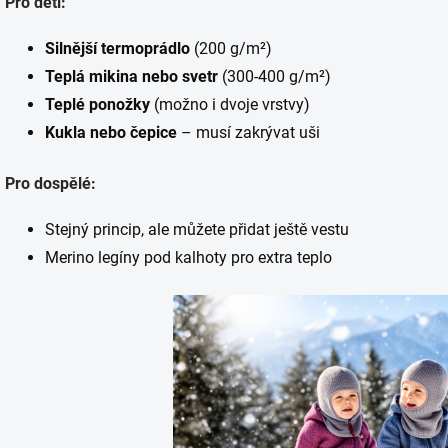
Pro děti:
Silnější termoprádlo
(200 g/m²)
Teplá mikina nebo svetr
(300-400 g/m²)
Teplé ponožky
(možno i dvoje vrstvy)
Kukla nebo čepice
– musí zakrývat uši
Pro dospělé:
Stejný princip, ale můžete přidat ještě vestu
Merino legíny pod kalhoty pro extra teplo