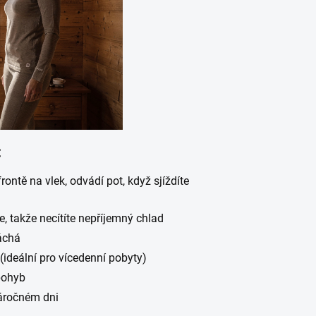
:
frontě na vlek, odvádí pot, když sjíždíte
, takže necítíte nepříjemný chlad
áchá
(ideální pro vícedenní pobyty)
pohyb
náročném dni