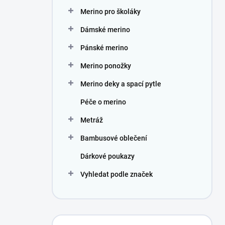
n
Merino pro školáky
í
p
Dámské merino
a
n
Pánské merino
e
Merino ponožky
l
Merino deky a spací pytle
Péče o merino
Metráž
Bambusové oblečení
Dárkové poukazy
Vyhledat podle značek