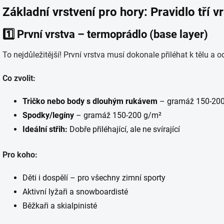
Základní vrstvení pro hory: Pravidlo tří v
1️⃣
První vrstva – termoprádlo (base layer)
To nejdůležitější! První vrstva musí dokonale přiléhat k tělu a o
Co zvolit:
Tričko nebo body s dlouhým rukávem
– gramáž 150-20
Spodky/legíny
– gramáž 150-200 g/m²
Ideální střih:
Dobře přiléhající, ale ne svírající
Pro koho:
Děti i dospělí – pro všechny zimní sporty
Aktivní lyžaři a snowboardisté
Běžkaři a skialpinisté