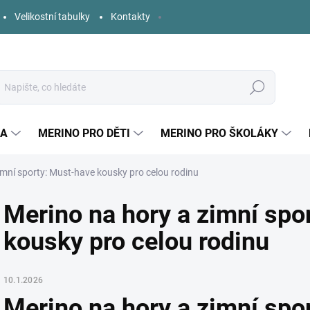
Velikostní tabulky
Kontakty
Hledat
KA
MERINO PRO DĚTI
MERINO PRO ŠKOLÁKY
imní sporty: Must-have kousky pro celou rodinu
Merino na hory a zimní spo
kousky pro celou rodinu
10.1.2026
Merino na hory a zimní spo