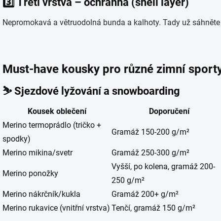
3️⃣
Třetí vrstva – ochranná (shell layer)
Nepromokavá a větruodolná bunda a kalhoty. Tady už sáhněte
Must-have kousky pro různé zimní sport
⛷️
Sjezdové lyžování a snowboarding
Kousek oblečení
Doporučení
Merino termoprádlo (tričko +
Gramáž 150-200 g/m²
spodky)
Merino mikina/svetr
Gramáž 250-300 g/m²
Vyšší, po kolena, gramáž 200-
Merino ponožky
250 g/m²
Merino nákrčník/kukla
Gramáž 200+ g/m²
Merino rukavice (vnitřní vrstva)
Tenčí, gramáž 150 g/m²