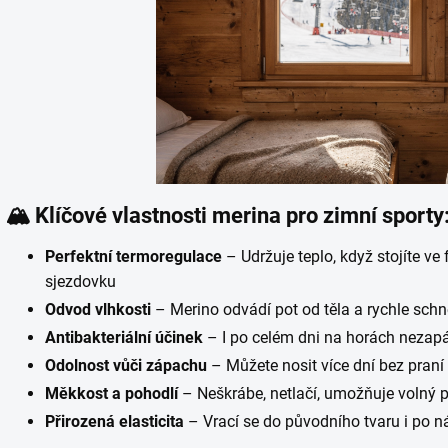
🏔️
Klíčové vlastnosti merina pro zimní sporty
Perfektní termoregulace
– Udržuje teplo, když stojíte ve 
sjezdovku
Odvod vlhkosti
– Merino odvádí pot od těla a rychle schne
Antibakteriální účinek
– I po celém dni na horách nezap
Odolnost vůči zápachu
– Můžete nosit více dní bez praní 
Měkkost a pohodlí
– Neškrábe, netlačí, umožňuje volný 
Přirozená elasticita
– Vrací se do původního tvaru i po 