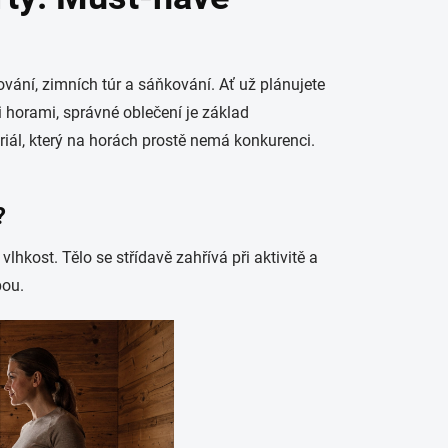
ování, zimních túr a sáňkování. Ať už plánujete
 horami, správné oblečení je základ
iál, který na horách prostě nemá konkurenci.
?
hkost. Tělo se střídavě zahřívá při aktivitě a
bou.