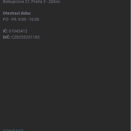
Biskupcova 37, Praha 3 - Žižkov
Otevírací doba:
PO - PÁ: 9:00 - 16:00
IČ:
01043412
DIČ:
CZ8255231182