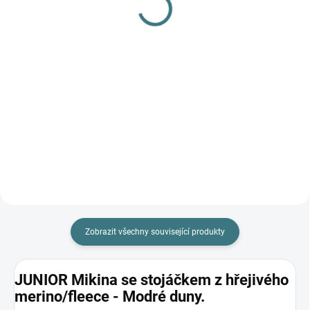
L
282 Kč
249 Kč
Do košíku
Do košíku
Prémiová péče s bio olivovým
olejem a levandulí. Ekologický
prací gel vyvinutý speciálně pro
nejjemnější merino vlnu a
hedvábí. Neobsahuje enzymy,
vyživuje vlákno a vrací mu...
Zobrazit všechny související produkty
JUNIOR Mikina se stojáčkem z hřejivého
merino/fleece - Modré duny.