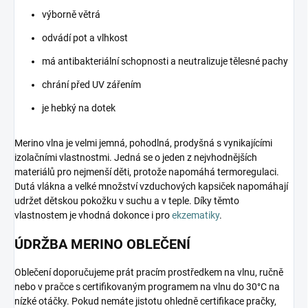
výborně větrá
odvádí pot a vlhkost
má antibakteriální schopnosti a neutralizuje tělesné pachy
chrání před UV zářením
je hebký na dotek
Merino vlna je velmi jemná, pohodlná, prodyšná s vynikajícími
izolačními vlastnostmi. Jedná se o jeden z nejvhodnějších
materiálů pro nejmenší děti, protože napomáhá termoregulaci.
Dutá vlákna a velké množství vzduchových kapsiček napomáhají
udržet dětskou pokožku v suchu a v teple. Díky těmto
vlastnostem je vhodná dokonce i pro
ekzematiky
.
ÚDRŽBA MERINO OBLEČENÍ
Oblečení doporučujeme prát pracím prostředkem na vlnu, ručně
nebo v pračce s certifikovaným programem na vlnu do 30°C na
nízké otáčky. Pokud nemáte jistotu ohledně certifikace pračky,