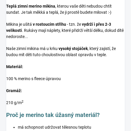
Teplá zimní merino mikina
, kterou vaše děti nebudou chtít
sundat. Je tak měkká a teplá, že ji prostě budete milovat :-)
Mikina je ušitá
v rostoucím střihu
- tzn. že
vydrží i přes 2-3
velikosti
. Rukávy mají náplety, které přidrží větší délku, dokud dítě
nedoroste...
Naše zimní mikina má u krku
vysoký stojáček
, který zajistí, že
budou mít děti tuto choulostivou oblast opravdu v teple.
Materiál:
100 % merino s fleece úpravou
Gramáž:
2
210 g/m
Proč je merino tak úžasný materiál?
má schopnost udržovat tělesnou teplotu