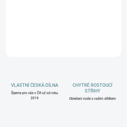
MŮŽEME DORUČIT DO:
ZVOLTE VARIANTU
−
+
Přidat do košíku
DETAILNÍ INFORMACE
ZEPTAT SE
HLÍDAT
VLASTNÍ ČESKÁ DÍLNA
CHYTRÉ ROSTOUCÍ
STŘIHY
Šijeme pro vás v ČR už od roku
2019
Oblečení roste s vaším dítětem