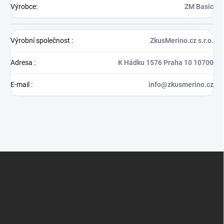
Výrobce
:
ZM Basic
Výrobní společnost
:
ZkusMerino.cz s.r.o.
Adresa
:
K Hádku 1576 Praha 10 10700
E-mail
:
info@zkusmerino.cz
Z
á
p
a
t
í