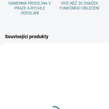
KAMENNÁ PRODEJNA V
VÍCE NEŽ 20 ZNAČEK
PRAZE A RYCHLÉ
FUNKČNÍHO OBLEČENÍ
ODESLÁNÍ
Související produkty
AKCE
AKCE
SKLADEM
SKLADEM
(>5 KS)
(>5 KS)
SONETT Olivový prací
SONETT Péče o vlnu a
gel na vlnu a hedvábí - 1
hedvábí 300 ml