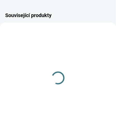
Související produkty
SKLADEM
(1 KS)
Merino fleece kalhoty
Engel - Šafrán
779 Kč
od
Detail