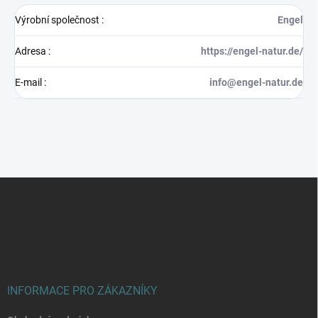
Výrobní společnost
:
Engel
Adresa
:
https://engel-natur.de/
E-mail
:
info@engel-natur.de
Z
á
p
a
t
í
INFORMACE PRO ZÁKAZNÍKY