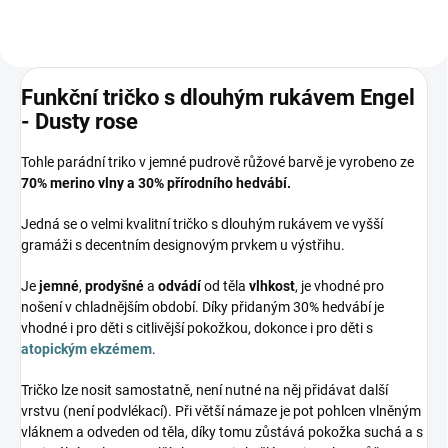
Funkční tričko s dlouhým rukávem Engel
- Dusty rose
Tohle parádní triko v jemné pudrově růžové barvě je vyrobeno ze
7
0% merino vlny a
30% přírodního hedvábí
.
Jedná se o velmi kvalitní tričko s dlouhým rukávem ve vyšší
gramáži s decentním designovým prvkem u výstřihu.
Je
jemné
,
prodyšné
a
odvádí
od těla
vlhkost
, je vhodné pro
nošení v chladnějším období. Díky přidaným 30% hedvábí je
vhodné i pro děti s citlivější pokožkou, dokonce i pro děti s
atopickým ekzémem
.
Tričko lze nosit samostatně, není nutné na něj přidávat další
vrstvu (není podvlékací). Při větší námaze je pot pohlcen vlněným
vláknem a odveden od těla, díky tomu zůstává pokožka suchá a s