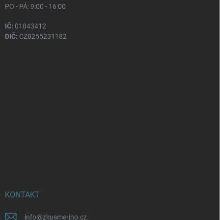
PO - PÁ: 9:00 - 16:00
IČ:
01043412
DIČ:
CZ8255231182
KONTAKT
info
@
zkusmerino.cz