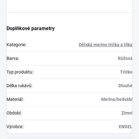
Doplňkové parametry
Kategorie
:
Dětská merino trička a tílka
Barva
:
Růžová
Typ produktu
:
Tričko
Délka rukávů
:
Dlouhé
Materiál
:
Merino/hedvábí
Období
:
Zimní
Výrobce
:
ENGEL