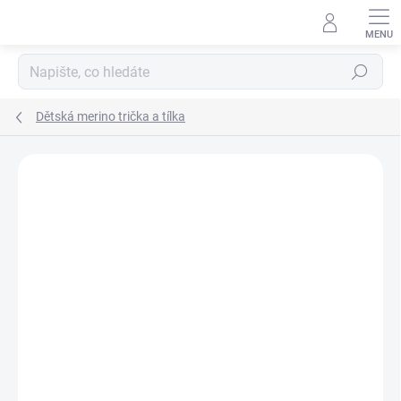
Přejít
na
obsah
Hledat
Dětská merino trička a tílka
Podrobnosti hodnocení
Neohodnoceno
ZNAČKA:
ENGEL