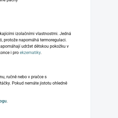
kajícími izolačními vlastnostmi. Jedná
ěti, protože napomáhá termoregulaci.
napomáhají udržet dětskou pokožku v
konce i pro
ekzematiky
.
nu, ručně nebo v pračce s
táčky. Pokud nemáte jistotu ohledně
logu
.