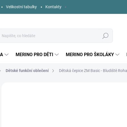
Velikostní tabulky
Kontakty
Hledat
KA
MERINO PRO DĚTI
MERINO PRO ŠKOLÁKY
Dětské funkční oblečení
Dětská čepice ZM Basic - Bludiště Roh
4 hodnocení
Podrobnosti hodnocení
ZNAČKA:
ZM BASIC
AKCE
3
Měr
ZVO
cena