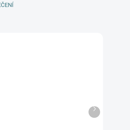
EČENÍ
SKLADEM
SKLADEM
(>5 KS)
(3 KS)
eloroční
Celoroční
MERINO kukla
MERINO kukla
ambio - Šedý
Lambio -
Další
elír
Oříškové žebro
produkt
310 Kč
415 Kč
d