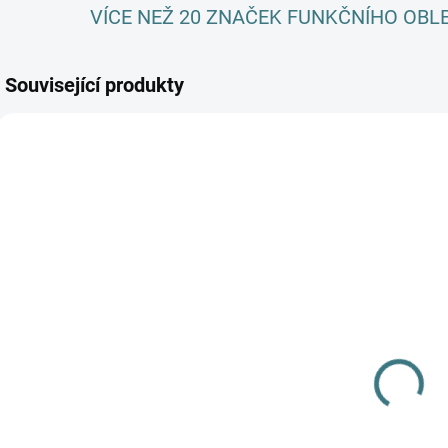
VÍCE NEŽ 20 ZNAČEK FUNKČNÍHO OBL
Související produkty
AKCE
SKLADEM
SKLADEM
(3 KS)
(>5 KS)
Dětské ZIMNÍ
SONETT
C
merino
Olivový prací
ponožky
gel na vlnu a
L
Surtex - různé
179 Kč
hedvábí - 1 L
m
barvy
249 Kč
o
Detail