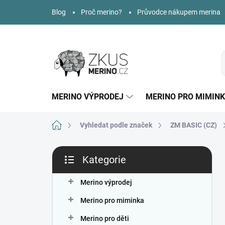
Přejít
Blog
Proč merino?
Průvodce nákupem merina
na
obsah
MERINO VÝPRODEJ
MERINO PRO MIMIN
Domů
Vyhledat podle značek
ZM BASIC (CZ)
P
Kategorie
o
Přeskočit
s
kategorie
t
Merino výprodej
r
Merino pro miminka
a
n
Merino pro děti