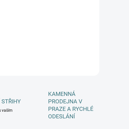
IKOSTI DOPLŇKY
EME DORUČIT DO:
ZVOLTE VARIANTU
−
+
Přidat do košíku
ILNÍ INFORMACE
ZEPTAT SE
HLÍDAT
KAMENNÁ
 STŘIHY
PRODEJNA V
PRAZE A RYCHLÉ
s vaším
ODESLÁNÍ