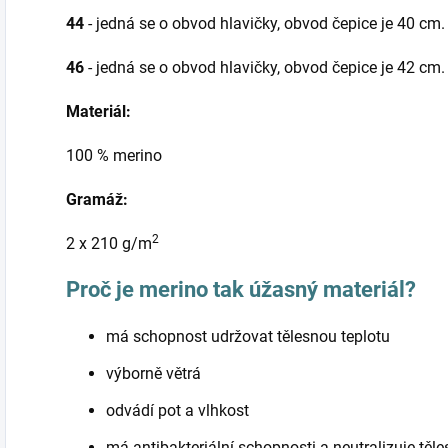
44
- jedná se o obvod hlavičky, obvod čepice je 40 cm
46
- jedná se o obvod hlavičky, obvod čepice je 42 cm.
Materiál:
100 % merino
Gramáž:
2
2 x 210 g/m
Proč je merino tak úžasný materiál?
má schopnost udržovat tělesnou teplotu
výborně větrá
odvádí pot a vlhkost
má antibakteriální schopnosti a neutralizuje těl