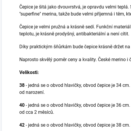
Čepice je šitá jako dvouvrstvá, je opravdu velmi teplá.
"superfine" merina, takže bude velmi příjemná i těm, kt
Čepice je velmi pružná a krásně sedí. Funkční materiál
teplotu, je krásně prodyšný, antibakteriální a není cítit.
Díky praktickým šňůrkám bude čepice krásně držet na hl
Naprosto skvělý poměr ceny a kvality. České merino i 
Velikosti:
38
- jedná se o obvod hlavičky, obvod čepice je 34 cm.
od narození.
40
- jedná se o obvod hlavičky, obvod čepice je 36 cm.
od cca 2 měsíců.
42
- jedná se o obvod hlavičky, obvod čepice je 38 c