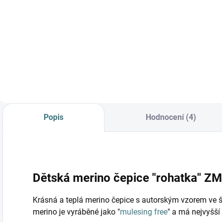
Do košíku
Prémiová péče s
bio olivovým olejem
a levandulí.
Ekologický prací gel
vyvinutý speciálně
pro nejjemnější
merino vlnu a
hedvábí.
Neobsahuje
Popis
Hodnocení (4)
enzymy, vyživuje
vlákno a vrací mu...
Dětská merino čepice "rohatka" ZM 
Krásná a teplá merino čepice s autorským vzorem ve šp
merino je vyráběné jako "
mulesing free
" a má nejvyšší 