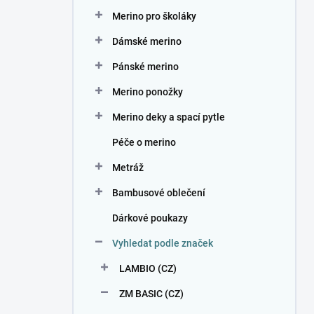
n
Merino pro školáky
í
p
Dámské merino
a
n
Pánské merino
e
Merino ponožky
l
Merino deky a spací pytle
Péče o merino
Metráž
Bambusové oblečení
Dárkové poukazy
Vyhledat podle značek
LAMBIO (CZ)
ZM BASIC (CZ)