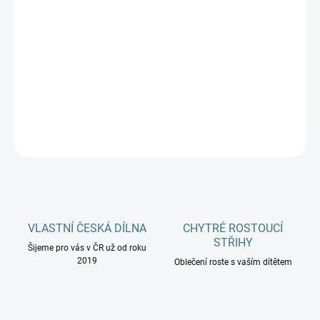
DOSPĚLÍ
MŮŽEME DORUČIT DO:
ZVOLTE VARIANTU
−
+
Přidat do košíku
DETAILNÍ INFORMACE
ZEPTAT SE
HLÍDAT
VLASTNÍ ČESKÁ DÍLNA
CHYTRÉ ROSTOUCÍ
STŘIHY
Šijeme pro vás v ČR už od roku
2019
Oblečení roste s vaším dítětem