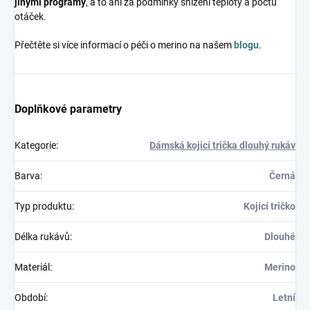
jinými programy
, a to ani za podmínky snížení teploty a počtu
otáček.
Přečtěte si více informací o péči o merino na našem
blogu
.
Doplňkové parametry
Kategorie
:
Dámská kojicí trička dlouhý rukáv
Barva
:
Černá
Typ produktu
:
Kojící tričko
Délka rukávů
:
Dlouhé
Materiál
:
Merino
Období
:
Letní