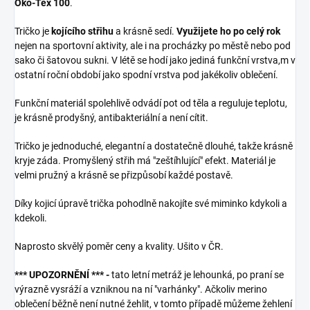
Öko-Tex 100
.
Tričko je
kojícího střihu
a krásně sedí.
Využijete ho po celý rok
nejen na sportovní aktivity, ale i na procházky po městě nebo pod
sako či šatovou sukni. V létě se hodí jako jediná funkční vrstva,m v
ostatní roční období jako spodní vrstva pod jakékoliv oblečení.
Funkční materiál spolehlivě odvádí pot od těla a reguluje teplotu,
je krásně prodyšný, antibakteriální a není cítit.
Tričko je jednoduché, elegantní a dostatečně dlouhé, takže krásně
kryje záda. Promyšlený střih má "zeštíhlující" efekt. Materiál je
velmi pružný a krásně se přizpůsobí každé postavě.
Díky kojicí úpravě trička pohodlně nakojíte své miminko kdykoli a
kdekoli.
Naprosto skvělý poměr ceny a kvality. Ušito v ČR.
*** UPOZORNĚNÍ *** -
tato letní metráž je lehounká, po praní se
výrazně vysráží a vzniknou na ní "varhánky". Ačkoliv merino
oblečení běžně není nutné žehlit, v tomto případě můžeme žehlení