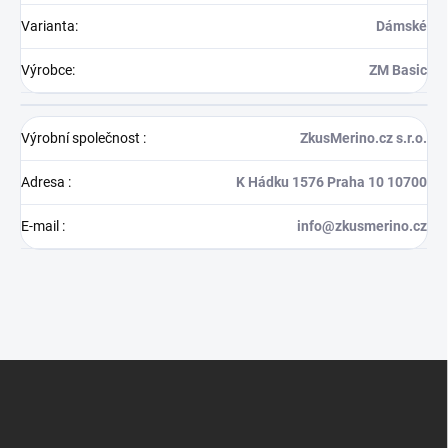
Varianta
:
Dámské
Výrobce
:
ZM Basic
Výrobní společnost
:
ZkusMerino.cz s.r.o.
Adresa
:
K Hádku 1576 Praha 10 10700
E-mail
:
info@zkusmerino.cz
Z
á
p
a