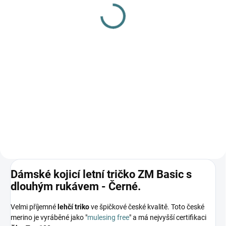
gel na vlnu a hedvábí - 1
barvy
L
179 Kč
249 Kč
Detail
Do košíku
Prémiová péče s bio olivovým
olejem a levandulí. Ekologický
prací gel vyvinutý speciálně pro
nejjemnější merino vlnu a
hedvábí. Neobsahuje enzymy,
vyživuje vlákno a vrací mu...
Dámské kojicí letní tričko ZM Basic s
dlouhým rukávem - Černé.
Velmi příjemné
lehčí triko
ve špičkové české kvalitě. Toto české
merino je vyráběné jako "
mulesing free
" a má nejvyšší certifikaci