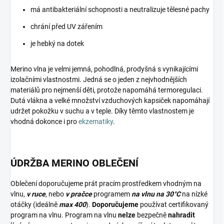
má antibakteriální schopnosti a neutralizuje tělesné pachy
chrání před UV zářením
je hebký na dotek
Merino vlna je velmi jemná, pohodlná, prodyšná s vynikajícími
izolačními vlastnostmi. Jedná se o jeden z nejvhodnějších
materiálů pro nejmenší děti, protože napomáhá termoregulaci.
Dutá vlákna a velké množství vzduchových kapsiček napomáhají
udržet pokožku v suchu a v teple. Díky těmto vlastnostem je
vhodná dokonce i pro
ekzematiky
.
ÚDRŽBA MERINO OBLEČENÍ
Oblečení doporučujeme prát pracím prostředkem vhodným na
vlnu,
v ruce
, nebo
v pračce
programem
na vlnu na 30°C
na nízké
otáčky (ideálně
max 400
).
Doporučujeme
používat certifikovaný
program na vlnu. Program na vlnu
nelze
bezpečně
nahradit