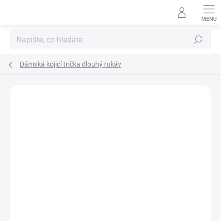
Přejít
na
obsah
Hledat
Dámská kojicí trička dlouhý rukáv
Podrobnosti hodnocení
Neohodnoceno
ZNAČKA:
ZM BASIC