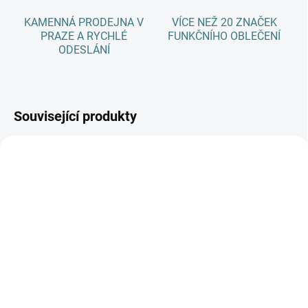
KAMENNÁ PRODEJNA V
VÍCE NEŽ 20 ZNAČEK
PRAZE A RYCHLÉ
FUNKČNÍHO OBLEČENÍ
ODESLÁNÍ
Související produkty
AKCE
SKLADEM
(3 KS)
SKLADEM
(>5 KS)
Dětské ZIMNÍ merino
SONETT Olivový prací
ponožky Surtex - různé