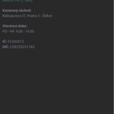
NAVŠTIVTE NÁS
Kamenný obchod:
Biskupcova 37, Praha 3 - Žižkov
Otevírací doba:
PO - PÁ: 9:00 - 16:00
IČ:
01043412
DIČ:
CZ8255231182