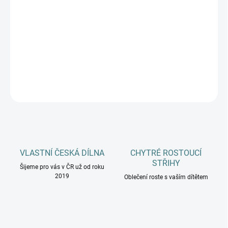
MŮŽEME DORUČIT DO:
ZVOLTE VARIANTU
−
+
Přidat do košíku
DETAILNÍ INFORMACE
ZEPTAT SE
HLÍDAT
VLASTNÍ ČESKÁ DÍLNA
CHYTRÉ ROSTOUCÍ
STŘIHY
Šijeme pro vás v ČR už od roku
2019
Oblečení roste s vaším dítětem