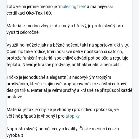
Toto velmi jemné merino je "
mulesing free
" a má nejvyšší
certifikaci
Öko-Tex 100
.
Materiál z merino vlny je příjemný a hřejivý, je proto skvělý pro
využití celoročně.
Využít ho můžete jak na běžné nošení, tak i na sportovní aktivity.
Ocení ho také rodiče, kteří nosí své děti v nosítkách či šátcích,
protože funkční materiál spolehlivě odvádí pot od těla a reguluje
teplotu. Navíc je krásně prodyšný, antibakteriální a není cítit.
Tričko je jednoduché a elegantní, s neobvyklým trojitým
prošíváním, které je zajímavě propracované a ozvláštní celkový
design trika. Materiál je velmi pružný a krásně se přizpůsobí každé
postavě.
Materiál je tak jemný, že je vhodný i pro citlivou pokožku, ve
většině případů je vhodný i pro
atopiky
.
Naprosto skvělý poměr ceny a kvality. České merino i česká
výroba :)