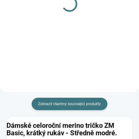
L
179 Kč
249 Kč
Detail
Do košíku
Prémiová péče s bio olivovým
olejem a levandulí. Ekologický
prací gel vyvinutý speciálně pro
nejjemnější merino vlnu a
hedvábí. Neobsahuje enzymy,
vyživuje vlákno a vrací mu...
Zobrazit všechny související produkty
Dámské celoroční merino tričko ZM
Basic, krátký rukáv - Středně modré.