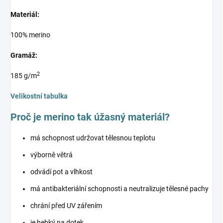
Materiál:
100% merino
Gramáž:
2
185 g/m
Velikostní tabulka
Proč je merino tak úžasný materiál?
má schopnost udržovat tělesnou teplotu
výborně větrá
odvádí pot a vlhkost
má antibakteriální schopnosti a neutralizuje tělesné pachy
chrání před UV zářením
je hebký na dotek