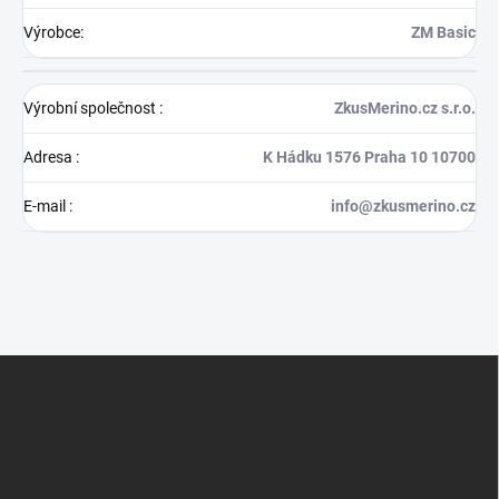
Výrobce
:
ZM Basic
Výrobní společnost
:
ZkusMerino.cz s.r.o.
Adresa
:
K Hádku 1576 Praha 10 10700
E-mail
:
info@zkusmerino.cz
Z
á
p
a
t
í