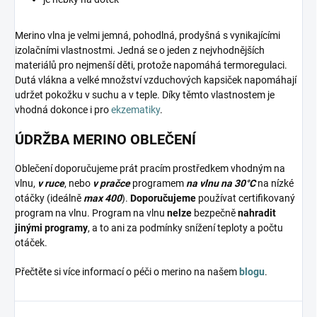
Merino vlna je velmi jemná, pohodlná, prodyšná s vynikajícími
izolačními vlastnostmi. Jedná se o jeden z nejvhodnějších
materiálů pro nejmenší děti, protože napomáhá termoregulaci.
Dutá vlákna a velké množství vzduchových kapsiček napomáhají
udržet pokožku v suchu a v teple. Díky těmto vlastnostem je
vhodná dokonce i pro
ekzematiky
.
ÚDRŽBA MERINO OBLEČENÍ
Oblečení doporučujeme prát pracím prostředkem vhodným na
vlnu,
v ruce
, nebo
v pračce
programem
na vlnu na 30°C
na nízké
otáčky (ideálně
max 400
).
Doporučujeme
používat certifikovaný
program na vlnu. Program na vlnu
nelze
bezpečně
nahradit
jinými programy
, a to ani za podmínky snížení teploty a počtu
otáček.
Přečtěte si více informací o péči o merino na našem
blogu
.