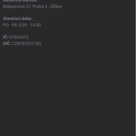
Kamenný obchod:
Biskupcova 37, Praha 3 - Žižkov
Otevírací doba:
PO - PÁ: 9:00 - 16:00
IČ:
01043412
DIČ:
CZ8255231182