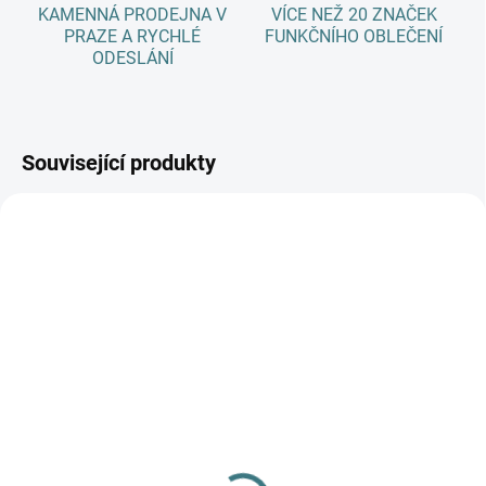
KAMENNÁ PRODEJNA V
VÍCE NEŽ 20 ZNAČEK
PRAZE A RYCHLÉ
FUNKČNÍHO OBLEČENÍ
ODESLÁNÍ
Související produkty
AKCE
SKLADEM
(3 KS)
SKLADEM
(>5 KS)
Dětské ZIMNÍ merino
SONETT Olivový prací
ponožky Surtex - různé
gel na vlnu a hedvábí - 1
barvy