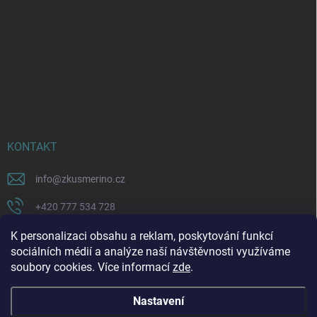
KONTAKT
info
@
zkusmerino.cz
+420 777 534 728
https://www.facebook.com/zkusmerino/
K personalizaci obsahu a reklam, poskytování funkcí
sociálních médií a analýze naší návštěvnosti využíváme
zkusmerino.cz
soubory cookies. Více informací
zde
.
Nastavení