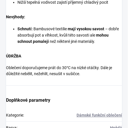
Nižší tepelná vodivost zajistí příjemný chladivý pocit
Nevýhody:
Schnutí:
Bambusové textilie
mají vysokou savost
– dobře
absorbují pot a vlhkost, kvůli této savosti ale
mohou
schnout pomaleji
než některé jiné materiály.
ÚDRŽBA
Oblečení doporučujeme prát do 30°C na nízké otáčky. Dále je
důležité nebělit, nežehlit, nesušit v sušičce.
Doplňkové parametry
Kategorie
:
Dámské funkční oblečení
Barva
:
Hnědá