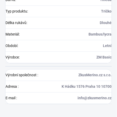
Typ produktu
:
Tričko
Délka rukávů
:
Dlouhé
Materiál
:
Bambus/lycra
Období
:
Letní
Výrobce
:
ZM Basic
Výrobní společnost
:
ZkusMerino.cz s.r.o.
Adresa
:
K Hádku 1576 Praha 10 10700
E-mail
:
info@zkusmerino.cz