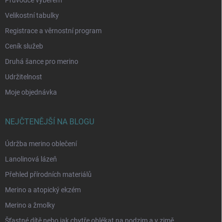
Průvodce výběrem
Velikostní tabulky
Registrace a věrnostní program
Ceník služeb
Druhá šance pro merino
Udržitelnost
Moje objednávka
NEJČTENĚJŠÍ NA BLOGU
Údržba merino oblečení
Lanolinová lázeň
Přehled přírodních materiálů
Merino a atopický ekzém
Merino a žmolky
Šťastné dítě nebo jak chytře oblékat na podzim a v zimě