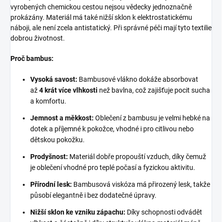
vyrobených chemickou cestou nejsou vědecky jednoznačně
prokázány. Materiál má také nižší sklon k elektrostatickému
náboji, ale není zcela antistatický. Při správné péči mají tyto textilie
dobrou životnost.
Proč bambus:
Vysoká savost:
Bambusové vlákno dokáže absorbovat
až
4 krát více vlhkosti
než bavlna, což zajišťuje pocit sucha
a komfortu.
Jemnost a měkkost:
Oblečení z bambusu je velmi hebké na
dotek a příjemné k pokožce, vhodné i pro citlivou nebo
dětskou pokožku.
Prodyšnost:
Materiál dobře propouští vzduch, díky čemuž
je oblečení vhodné pro teplé počasí a fyzickou aktivitu.
Přírodní lesk:
Bambusová viskóza má přirozený lesk, takže
působí elegantně i bez dodatečné úpravy.
Nižší sklon ke vzniku zápachu:
Díky schopnosti odvádět