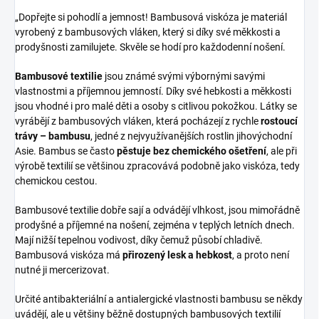
„Dopřejte si pohodlí a jemnost! Bambusová viskóza je materiál
vyrobený z bambusových vláken, který si díky své měkkosti a
prodyšnosti zamilujete. Skvěle se hodí pro každodenní nošení.
Bambusové textilie
jsou známé svými výbornými savými
vlastnostmi a příjemnou jemností. Díky své hebkosti a měkkosti
jsou vhodné i pro malé děti a osoby s citlivou pokožkou. Látky se
vyrábějí z bambusových vláken, která pocházejí z rychle
rostoucí
trávy – bambusu
, jedné z nejvyužívanějších rostlin jihovýchodní
Asie. Bambus se často
pěstuje bez chemického ošetření
, ale při
výrobě textilií se většinou zpracovává podobně jako viskóza, tedy
chemickou cestou.
Bambusové textilie dobře sají a odvádějí vlhkost, jsou mimořádně
prodyšné a příjemné na nošení, zejména v teplých letních dnech.
Mají nižší tepelnou vodivost, díky čemuž působí chladivě.
Bambusová viskóza má
přirozený lesk a hebkost
, a proto není
nutné ji mercerizovat.
Určité antibakteriální a antialergické vlastnosti bambusu se někdy
uvádějí, ale u většiny běžně dostupných bambusových textilií