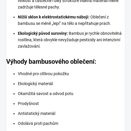
vlhkost a částečně i díky struktuře vlákna materiál méně
zadržuje tělesné pachy.
Nižší sklon k elektrostatickému náboji:
Oblečení z
bambusu se méně „lepí“ na tělo a nepřitahuje prach.
Ekologický původ suroviny:
Bambus je rychle obnovitelná
rostlina, která obvykle nevyžaduje pesticidy ani intenzivní
zavlažování.
Výhody bambusového oblečení:
Vhodné pro citlivou pokožku
Ekologický materiál
Okamžitá savost a odvod potu
Prodyšnost
Antistatický materiál
Odolává proti pachům