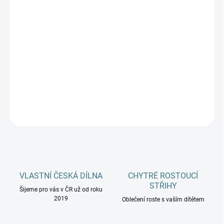
−
+
Přidat do košíku
Dámská pletená čepice MINOR z kolekce VoXX® má maximální
tepelný comfort díky nejjemnější merino vlně. Dokonale ochrání
před zimním počasím také díky vnitřní mikrofleecové vrstvě.
DETAILNÍ INFORMACE
ZEPTAT SE
HLÍDAT
VLASTNÍ ČESKÁ DÍLNA
CHYTRÉ ROSTOUCÍ
STŘIHY
Šijeme pro vás v ČR už od roku
2019
Oblečení roste s vaším dítětem