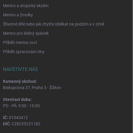
Merino a atopický ekzém
Merino a žmolky
Šťastné dítě nebo jak chytře oblékat na podzim a v zimě
Merino pro klidný spánek
Příběh merino ovcí
Příběh zpracování vlny
NAVŠTIVTE NÁS
Kamenný obchod:
Biskupcova 37, Praha 3 - Žižkov
Otevírací doba:
PO - PÁ: 9:00 - 16:00
IČ:
01043412
DIČ:
CZ8255231182