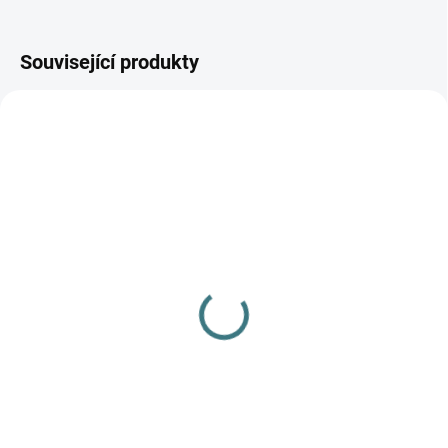
Související produkty
AKCE
SKLADEM
(>5 KS)
SONETT Olivový prací
gel na vlnu a hedvábí
120 ml
47 Kč
Do košíku