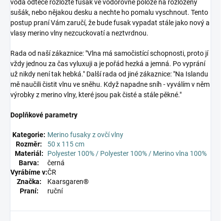
voda odteče rozložte fusak ve vodorovné poloze na rozložený
sušák, nebo nějakou desku a nechte ho pomalu vyschnout. Tento
postup praní Vám zaručí, že bude fusak vypadat stále jako nový a
vlasy merino vlny nezcuckovatí a neztvrdnou.
Rada od naší zákaznice: "Vlna má samočistící schopnosti, proto jí
vždy jednou za čas vyluxuji a je pořád hezká a jemná. Po vyprání
už nikdy není tak hebká." Další rada od jiné zákaznice: "Na Islandu
mě naučili čistit vlnu ve sněhu. Když napadne sníh - vyválím v něm
výrobky z merino vlny, které jsou pak čisté a stále pěkné."
Doplňkové parametry
Kategorie:
Merino fusaky z ovčí vlny
Rozměr:
50 x 115 cm
Materiál:
Polyester 100% / Polyester 100% / Merino vlna 100%
Barva:
černá
Vyrábíme v:
ČR
Značka:
Kaarsgaren®
Praní:
ruční