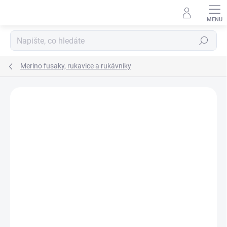
Přejít
na
obsah
Hledat
Merino fusaky, rukavice a rukávníky
Podrobnosti hodnocení
Neohodnoceno
ZNAČKA:
KAARSGAREN