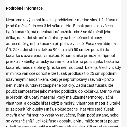
Podrobné informace
Nepromokavý zimní fusak s podšívkou z merino vlny. Užití fusaku
je od 0 měsíců do cca 3 let věku dítěte. Fusak pasuje do všech
typů kočárků, má odepínací nánožník - čímž se dá měnit jeho
délka, na zadní straně má otvory na bezpečnostní pásy
autosedačky, nebo kočárku při poloze v sedě. Fusak vyrábíme v
ČR. Základní střih s délkou 90 cm a šíří 50 cm lze použít i do
kočárku s uzavřenou vaničkou. K nánožníku je možné připnout
přezku z kabelky či tašky na rameno a lze ho použít jako tašku na
kočárek, nebo na pleny (přezka není součástí balení). Ve chvíli, kdy
miminko vaničce odroste, lze fusak prodloužit o 25 cm spodním
uzavřeným nánožníkem, který je nepromokavý i zevnitř - proto
není nutné sundavat zašpiněné botičky. Zadní část fusaku lze
použít samostatně jako merino podložku do kočárku. Merino vlna
je přírodní chlupatý materiál, který má úžasné termoregulační
vlastnosti a dokáže hřát i když je mokrý. Vlastností materiálu také
je, že pouští chloupky (líná). Pokud začne línat více stačí fusak
otevřít a vniřní merino vysát vysavačem, línání poté ustane, nebo
se výrazně sníží. Jelikož fusak obsahuje vlnu může se prát pouze