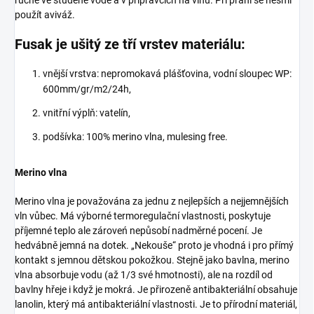
ručně ve studené vodě a v přípravcích na vlnu. Při praní se nesmí
použít aviváž.
Fusak je ušitý ze tří vrstev materiálu:
vnější vrstva: nepromokavá plášťovina, vodní sloupec WP:
600mm/gr/m2/24h,
vnitřní výplň: vatelín,
podšívka: 100% merino vlna, mulesing free.
Merino vlna
Merino vlna je považována za jednu z nejlepších a nejjemnějších
vln vůbec. Má výborné termoregulační vlastnosti, poskytuje
příjemné teplo ale zároveń nepůsobí nadměrné pocení. Je
hedvábně jemná na dotek. „Nekouše“ proto je vhodná i pro přímý
kontakt s jemnou dětskou pokožkou. Stejně jako bavlna, merino
vlna absorbuje vodu (až 1/3 své hmotnosti), ale na rozdíl od
bavlny hřeje i když je mokrá. Je přirozeně antibakteriální obsahuje
lanolin, který má antibakteriální vlastnosti. Je to přírodní materiál,