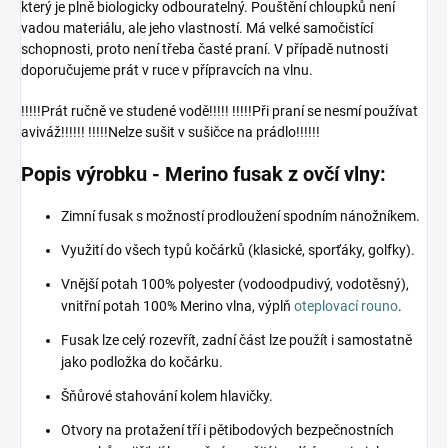
který je plně biologicky odbouratelný. Pouštění chloupků není
vadou materiálu, ale jeho vlastností. Má velké samočistící
schopnosti, proto není třeba časté praní. V případě nutnosti
doporučujeme prát v ruce v přípravcích na vlnu.
!!!!!Prát ručně ve studené vodě!!!!! !!!!!Při praní se nesmí používat
aviváž!!!!!! !!!!!Nelze sušit v sušičce na prádlo!!!!!!
Popis výrobku - Merino fusak z ovčí vlny:
Zimní fusak s možností prodloužení spodním nánožníkem.
Využití do všech typů kočárků (klasické, sporťáky, golfky).
Vnější potah 100% polyester (vodoodpudivý, vodotěsný),
vnitřní potah 100% Merino vlna, výplň
oteplovací rouno
.
Fusak lze celý rozevřít, zadní část lze použít i samostatně
jako podložka do kočárku.
Šňůrové stahování kolem hlavičky.
Otvory na protažení tří i pětibodových bezpečnostních