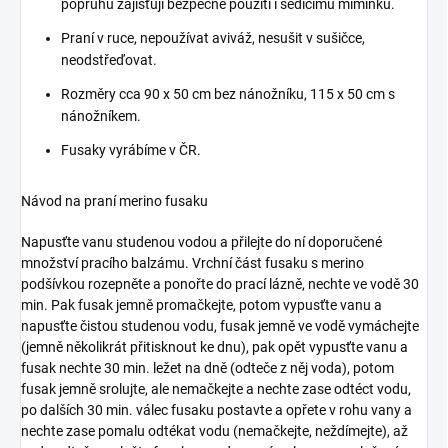
popruhů zajišťují bezpečné použití i sedícímu miminku.
Praní v ruce, nepoužívat aviváž, nesušit v sušičce,
neodstřeďovat.
Rozměry cca 90 x 50 cm bez nánožníku, 115 x 50 cm s
nánožníkem.
Fusaky vyrábíme v ČR.
Návod na praní merino fusaku
Napusťte vanu studenou vodou a přilejte do ní doporučené
množství pracího balzámu. Vrchní část fusaku s merino
podšívkou rozepněte a ponořte do prací lázně, nechte ve vodě 30
min. Pak fusak jemně promačkejte, potom vypusťte vanu a
napusťte čistou studenou vodu, fusak jemně ve vodě vymáchejte
(jemně několikrát přitisknout ke dnu), pak opět vypusťte vanu a
fusak nechte 30 min. ležet na dně (odteče z něj voda), potom
fusak jemně srolujte, ale nemačkejte a nechte zase odtéct vodu,
po dalších 30 min. válec fusaku postavte a opřete v rohu vany a
nechte zase pomalu odtékat vodu (nemačkejte, neždímejte), až