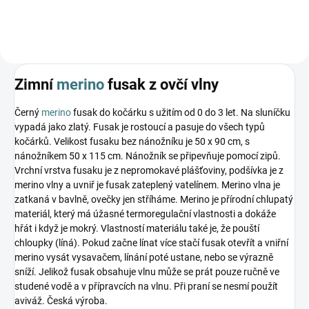
Zimní
merino
fusak z ovčí vlny
Černý
merino
fusak do kočárku s užitím od 0 do 3 let. Na sluníčku
vypadá jako zlatý. Fusak je rostoucí a pasuje do všech typů
kočárků. Velikost fusaku bez nánožníku je 50 x 90 cm, s
nánožníkem 50 x 115 cm. Nánožník se připevňuje pomocí zipů.
Vrchní vrstva fusaku je z nepromokavé plášťoviny, podšívka je z
merino vlny a uvniř je fusak zateplený vatelínem. Merino vlna je
zatkaná v bavlně, ovečky jen stříháme. Merino je přírodní chlupatý
materiál, který má úžasné termoregulační vlastnosti a dokáže
hřát i když je mokrý. Vlastností materiálu také je, že pouští
chloupky (líná). Pokud začne línat více stačí fusak otevřít a vniřní
merino vysát vysavačem, línání poté ustane, nebo se výrazně
sníží. Jelikož fusak obsahuje vlnu může se prát pouze ručně ve
studené vodě a v přípravcích na vlnu. Při praní se nesmí použít
aviváž. Česká výroba.