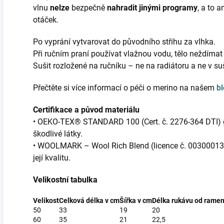
vlnu
nelze
bezpečně
nahradit jinými programy
, a to 
otáček.
Po vyprání vytvarovat do původního střihu za vlhka.
Při ručním praní používat vlažnou vodu, tělo neždímat
Sušit rozložené na ručníku – ne na radiátoru a ne v su
Přečtěte si více informací o péči o merino na našem
b
Certifikace a původ materiálu
• OEKO-TEX® STANDARD 100 (Cert. č. 2276-364 DTI) ga
škodlivé látky.
• WOOLMARK – Wool Rich Blend (licence č. 0030001353
její kvalitu.
Velikostní tabulka
Velikost
Celková délka v cm
Šířka v cm
Délka rukávu od ramen
50
33
19
20
60
35
21
22,5