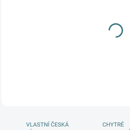
DĚT
MŮŽ
Dlou
meri
Prak
přeb
DETA
VLASTNÍ ČESKÁ
CHYTRÉ