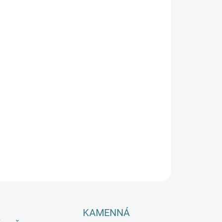
SKÉ VELIKOSTI
EME DORUČIT DO:
11.8.2026
−
+
Přidat do košíku
hé merino body CeLaVi – Perfektní kombinace extra jemné
no vlny a hebké viskózy pro maximální pohodlí miminka.
tické zapínání na patentky v rozkroku usnadňuje oblékání
alování. Dánská kvalita, která hřeje, ale nepřehřívá! 🐑💚
ILNÍ INFORMACE
ZEPTAT SE
HLÍDAT
KAMENNÁ