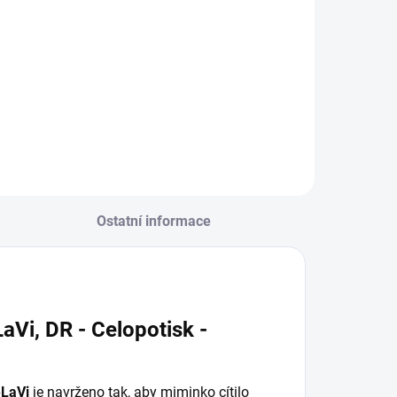
pyžamo
ambio -
1 180 Kč
d
Šedý*
Detail
Ostatní informace
Vi, DR - Celopotisk -
eLaVi
je navrženo tak, aby miminko cítilo