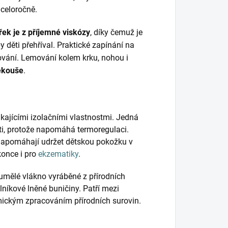
 celoročně.
třek je z příjemné viskózy
, díky čemuž je
by děti přehříval. Praktické zapínání na
ování. Lemování kolem krku, nohou i
ekouše
.
kajícími izolačními vlastnostmi. Jedná
ěti, protože napomáhá termoregulaci.
napomáhají udržet dětskou pokožku v
konce i pro
ekzematiky
.
umělé vlákno vyráběné z přírodních
lníkové lněné buničiny. Patří mezi
mickým zpracováním přírodních surovin.