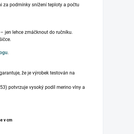
ani za podmínky snížení teploty a počtu
 – jen lehce zmáčknout do ručníku.
šičce.
logu
.
rantuje, že je výrobek testován na
) potvrzuje vysoký podíl merino vlny a
e v cm