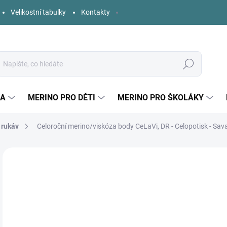
Velikostní tabulky
Kontakty
Hledat
KA
MERINO PRO DĚTI
MERINO PRO ŠKOLÁKY
 rukáv
Celoroční merino/viskóza body CeLaVi, DR - Celopotisk - Sa
Neohodnoceno
Podrobnosti hodnocení
ZNAČKA:
CELAVI
AKCE
1 
Měr
SK
cena