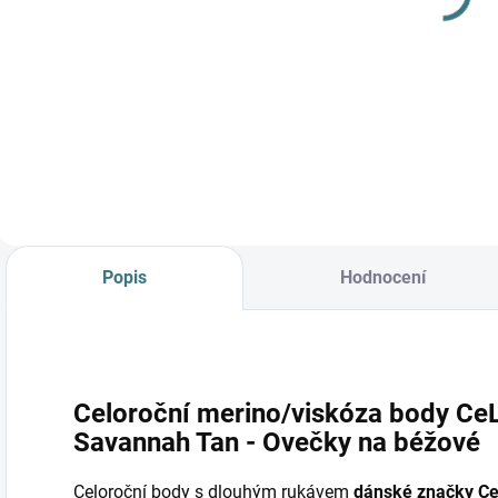
Šafrán
pyžamo
779 Kč
od
Lambio -
L
1 180 Kč
od
o
Ovečky*
Detail
Detail
Popis
Hodnocení
Celoroční merino/viskóza body CeLa
Savannah Tan - Ovečky na béžové
Celoroční body s dlouhým rukávem
dánské značky C