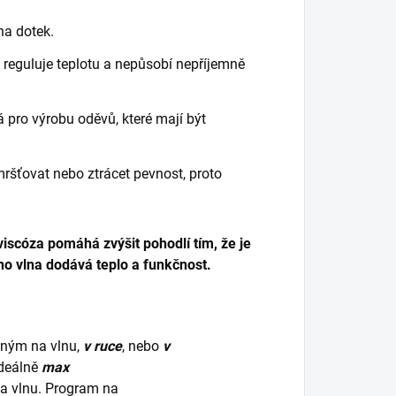
na dotek.
 reguluje teplotu a nepůsobí nepříjemně
á pro výrobu oděvů, které mají být
ršťovat nebo ztrácet pevnost, proto
viscóza pomáhá zvýšit pohodlí tím, že je
o vlna dodává teplo a funkčnost.
dným na vlnu,
v ruce
, nebo
v
ideálně
max
na vlnu. Program na