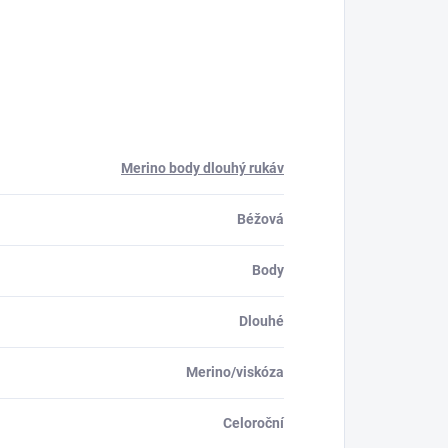
Merino body dlouhý rukáv
Béžová
Body
Dlouhé
Merino/viskóza
Celoroční