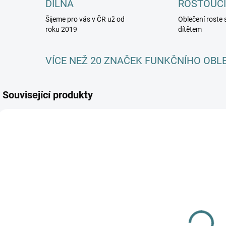
DÍLNA
ROSTOUCÍ
Šijeme pro vás v ČR už od
Oblečení roste 
roku 2019
dítětem
VÍCE NEŽ 20 ZNAČEK FUNKČNÍHO OBL
Související produkty
SKLADEM
SKLADEM
(1 KS)
(1 KS)
Merino fleece
Zimní MERINO
kalhoty Engel -
komplet /
k