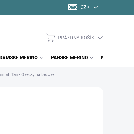
CZK
PRÁZDNÝ KOŠÍK
NÁKUPNÍ
KOŠÍK
DÁMSKÉ MERINO
PÁNSKÉ MERINO
MERINO PONO
vannah Tan - Ovečky na béžové
074 Kč
739 Kč
ná
LADEM
(1 KS)
: