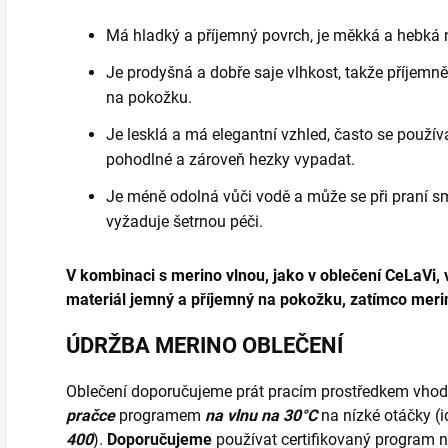
Má hladký a příjemný povrch, je měkká a hebká 
Je prodyšná a dobře saje vlhkost, takže příjemně
na pokožku.
Je lesklá a má elegantní vzhled, často se použív
pohodlné a zároveň hezky vypadat.
Je méně odolná vůči vodě a může se při praní sm
vyžaduje šetrnou péči.
V kombinaci s merino vlnou, jako v oblečení CeLaVi, 
materiál jemný a příjemný na pokožku, zatímco merin
ÚDRŽBA MERINO OBLEČENÍ
Oblečení doporučujeme prát pracím prostředkem vho
pračce
programem
na vlnu na 30°C
na nízké otáčky (
400
).
Doporučujeme
používat certifikovaný program 