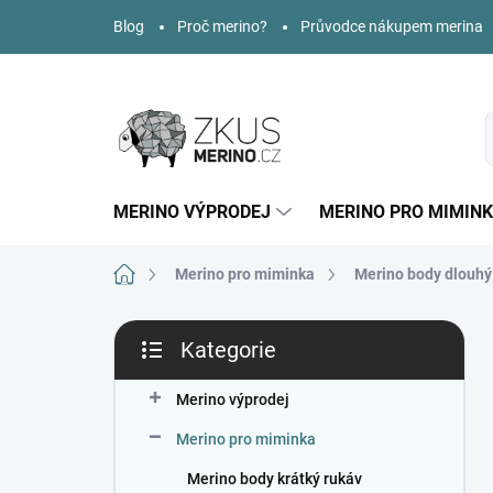
Přejít
Blog
Proč merino?
Průvodce nákupem merina
na
obsah
MERINO VÝPRODEJ
MERINO PRO MIMIN
Domů
Merino pro miminka
Merino body dlouhý
P
Kategorie
o
Přeskočit
s
kategorie
t
Merino výprodej
r
Merino pro miminka
a
n
Merino body krátký rukáv