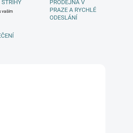
 STŘIHY
PRODEJNA V
PRAZE A RYCHLÉ
s vaším
ODESLÁNÍ
EČENÍ
SKLADEM
(3 KS)
Zimní MERINO
omplet /