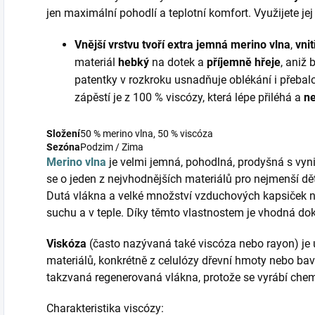
jen maximální pohodlí a teplotní komfort. Využijete jej
Vnější vrstvu tvoří extra jemná merino vlna
,
vni
materiál
hebký
na dotek a
příjemně hřeje
, aniž 
patentky v rozkroku usnadňuje oblékání i přebal
zápěstí je z 100 % viscózy, která lépe přiléhá a
n
Složení
50 % merino vlna, 50 % viscóza
Sezóna
Podzim / Zima
Merino vlna
je velmi jemná, pohodlná, prodyšná s vyni
se o jeden z nejvhodnějších materiálů pro nejmenší d
Dutá vlákna a velké množství vzduchových kapsiček 
suchu a v teple. Díky těmto vlastnostem je vhodná do
Viskóza
(často nazývaná také viscóza nebo rayon) je 
materiálů, konkrétně z celulózy dřevní hmoty nebo bav
takzvaná regenerovaná vlákna, protože se vyrábí che
Charakteristika viscózy: