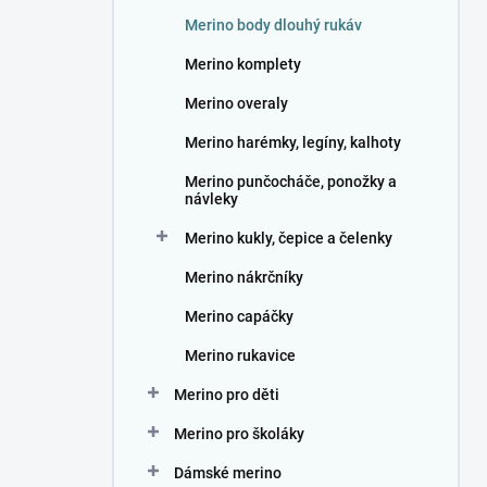
n
Merino body dlouhý rukáv
í
p
Merino komplety
a
n
Merino overaly
e
Merino harémky, legíny, kalhoty
l
Merino punčocháče, ponožky a
návleky
Merino kukly, čepice a čelenky
Merino nákrčníky
Merino capáčky
Merino rukavice
Merino pro děti
Merino pro školáky
Dámské merino