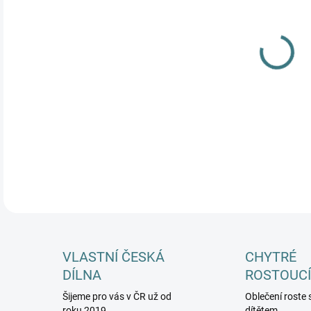
MŮŽ
DETA
VLASTNÍ ČESKÁ
CHYTRÉ
DÍLNA
ROSTOUCÍ
Šijeme pro vás v ČR už od
Oblečení roste 
roku 2019
dítětem