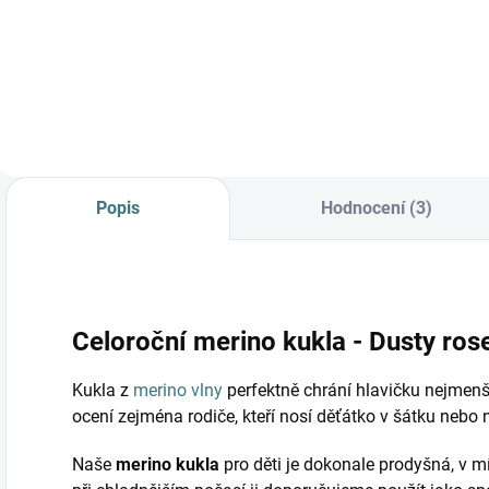
Lambio -
Detail
Proužky*
Detail
Popis
Hodnocení (3)
Celoroční merino kukla - Dusty ros
Kukla z
merino vlny
perfektně chrání hlavičku nejmenší
ocení zejména rodiče, kteří nosí děťátko v šátku nebo 
Naše
merino kukla
pro děti je dokonale prodyšná, v mí