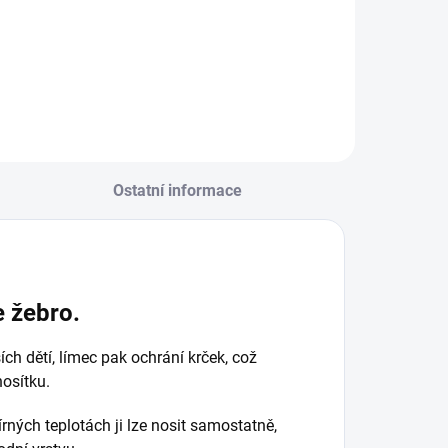
Detail
Do košíku
Ostatní informace
e žebro.
ch dětí, límec pak ochrání krček, což
nosítku.
rných teplotách ji lze nosit samostatně,