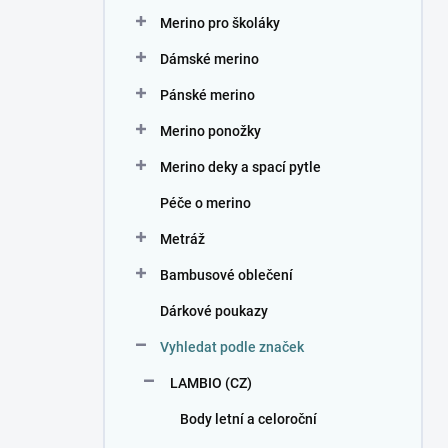
n
Merino pro školáky
í
p
Dámské merino
a
n
Pánské merino
e
Merino ponožky
l
Merino deky a spací pytle
Péče o merino
Metráž
Bambusové oblečení
Dárkové poukazy
Vyhledat podle značek
LAMBIO (CZ)
Body letní a celoroční