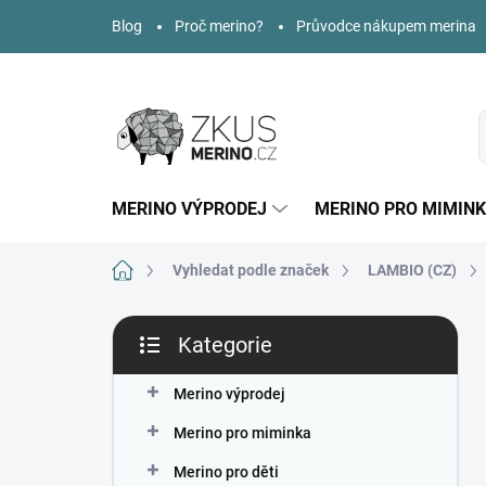
Přejít
Blog
Proč merino?
Průvodce nákupem merina
na
obsah
MERINO VÝPRODEJ
MERINO PRO MIMIN
Domů
Vyhledat podle značek
LAMBIO (CZ)
P
Kategorie
o
Přeskočit
s
kategorie
t
Merino výprodej
r
Merino pro miminka
a
n
Merino pro děti