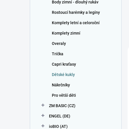
Body zimní - dlouhý rukáv
Rostoucí harémky a legíny
Komplety letní a celoroční
Komplety zimní
Overaly
Trička
Capri kraťasy
Dětské kukly
Nákrčníky
Pro větší děti
ZM BASIC (CZ)
ENGEL (DE)
ioBIO (AT)