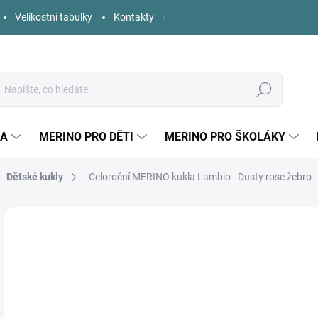
Velikostní tabulky
Kontakty
Hledat
KA
MERINO PRO DĚTI
MERINO PRO ŠKOLÁKY
Dětské kukly
Celoroční MERINO kukla Lambio - Dusty rose žebro
3 hodnocení
Podrobnosti hodnocení
ZNAČKA:
LAMBIO
o
Měr
ZVO
cena
DĚT