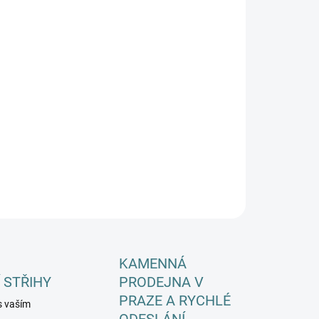
EME DORUČIT DO:
ZVOLTE VARIANTU
−
+
Přidat do košíku
ILNÍ INFORMACE
ZEPTAT SE
HLÍDAT
KAMENNÁ
 STŘIHY
PRODEJNA V
PRAZE A RYCHLÉ
s vaším