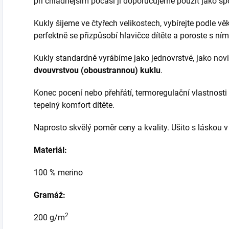
při chladnějším počasí ji doporučujeme použít jako sp
Kukly šijeme ve čtyřech velikostech, vybírejte podle vě
perfektně se přizpůsobí hlavičce dítěte a poroste s ní
Kukly standardně vyrábíme jako jednovrstvé, jako novi
dvouvrstvou (oboustrannou) kuklu
.
Konec pocení nebo přehřátí, termoregulační vlastnosti 
tepelný komfort dítěte.
Naprosto skvělý poměr ceny a kvality. Ušito s láskou 
Materiál:
100 % merino
Gramáž:
2
200 g/m