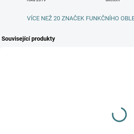
VÍCE NEŽ 20 ZNAČEK FUNKČNÍHO OBL
Související produkty
SKLADEM
SKLADEM
(1 KS)
(2 KS)
LEGÍNY IOBIO
Celoroční
c
MERINO -
MERINO
-
proužky
komplet /
570 Kč
pyžamo
1 117 Kč