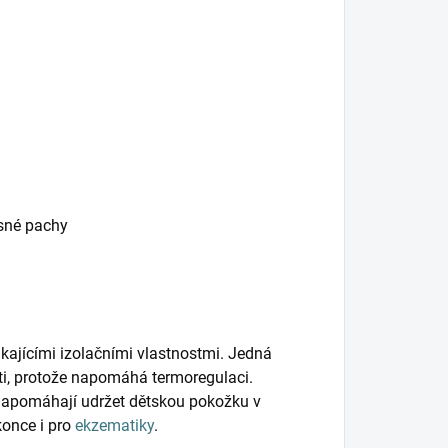
esné pachy
kajícími izolačními vlastnostmi. Jedná
ěti, protože napomáhá termoregulaci.
napomáhají udržet dětskou pokožku v
konce i pro
ekzematiky
.