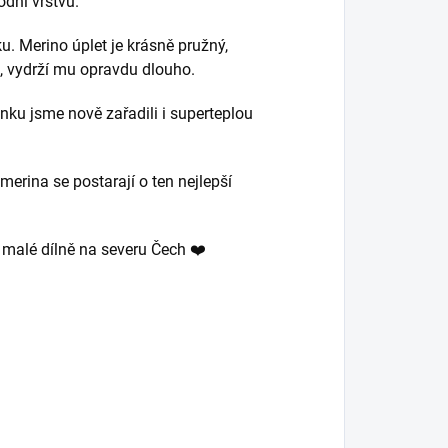
odní vrstvu.
ku. Merino úplet je krásně pružný,
m, vydrží mu opravdu dlouho.
nku jsme nově zařadili i superteplou
merina se postarají o ten nejlepší
v malé dílně na severu Čech ❤️