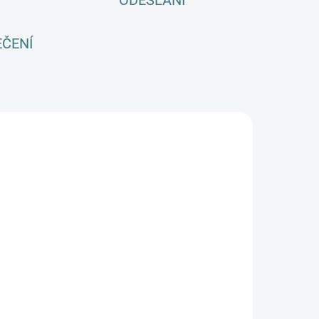
ODESLÁNÍ
EČENÍ
AKCE
DO 14 DNŮ
SKLADEM
(>5 KS)
Merino
SONETT Péče
apáčky Engel
o vlnu a
 oříškové
hedvábí 300
451 Kč
ml
282 Kč