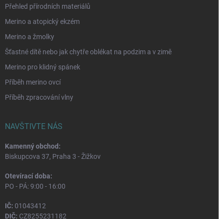
Přehled přírodních materiálů
Merino a atopický ekzém
Merino a žmolky
Šťastné dítě nebo jak chytře oblékat na podzim a v zimě
Merino pro klidný spánek
Příběh merino ovcí
Příběh zpracování vlny
NAVŠTIVTE NÁS
Kamenný obchod:
Biskupcova 37, Praha 3 - Žižkov
Otevírací doba:
PO - PÁ: 9:00 - 16:00
IČ:
01043412
DIČ:
CZ8255231182