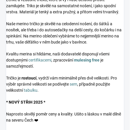
zamilujete. Triko je skvělé na samostatné nošení, i jako spodní
vrstva. Materiál je tenký a extra pružný, a přitom velmi trvanlivý.
Naše merino tričko je skvělé na celodenní nošení, do šátků a
nosítek, ale třeba i do autosedačky na delší cesty, do kočárku i na
spinkání. Na merino oblečení vybíráme to nejjemnější merino na
trhu, vaše děťátko v něm bude jako v bavlnce.
Kvalitu merina si hlídáme, naši dodavatelé disponují všemi
dostupnými
certifikacemi
, zpracování
mulesing free
je
samozřejmostí.
Tričko je
rostoucí
, vydrží vám minimálně přes dvě velikosti. Pro
výběr správné velikosti se podívejte
sem
, případně použijte
velikostní
tabulku
.
* NOVÝ STŘIH 2025 *
Naprosto skvělý poměr ceny a kvality. Ušito s láskou v malé dílně
na severu Čech ❤️