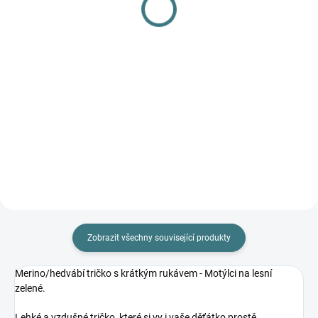
L
Do košíku
249 Kč
Do košíku
Prémiová péče s bio olivovým
olejem a levandulí. Ekologický
prací gel vyvinutý speciálně pro
nejjemnější merino vlnu a
hedvábí. Neobsahuje enzymy,
vyživuje vlákno a vrací mu...
Zobrazit všechny související produkty
Merino/hedvábí tričko s krátkým rukávem - Motýlci na lesní
zelené.
Lehké a vzdušné tričko, které si vy i vaše děťátko prostě