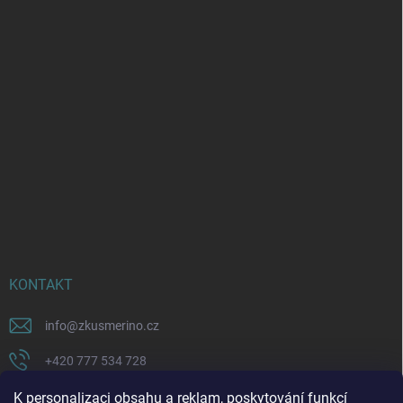
KONTAKT
info
@
zkusmerino.cz
+420 777 534 728
https://www.facebook.com/zkusmerino/
K personalizaci obsahu a reklam, poskytování funkcí