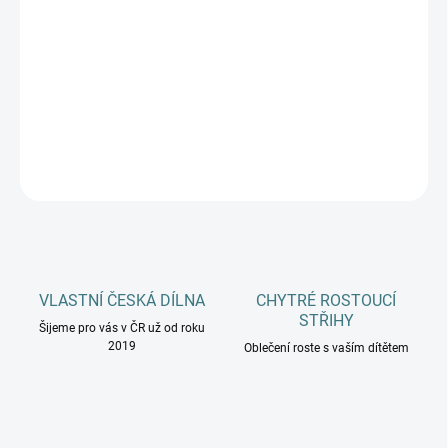
MŮŽEME DORUČIT DO:
ZVOLTE VARIANTU
−
+
Přidat do košíku
DETAILNÍ INFORMACE
ZEPTAT SE
HLÍDAT
VLASTNÍ ČESKÁ DÍLNA
CHYTRÉ ROSTOUCÍ
STŘIHY
Šijeme pro vás v ČR už od roku
2019
Oblečení roste s vaším dítětem