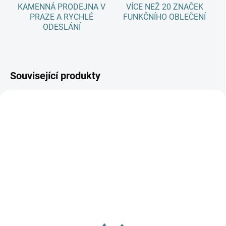
KAMENNÁ PRODEJNA V
VÍCE NEŽ 20 ZNAČEK
PRAZE A RYCHLÉ
FUNKČNÍHO OBLEČENÍ
ODESLÁNÍ
Související produkty
AKCE
SKLADEM
(1 KS)
SKLADEM
(>5 KS)
SONETT Máchadlo 1 L
SONETT Olivový prací
150 Kč
gel na vlnu a hedvábí - 1