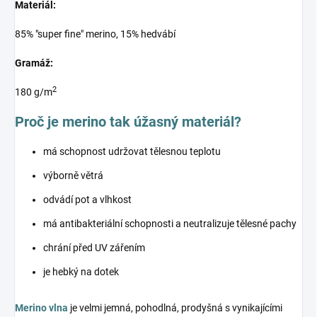
Materiál:
85% "super fine" merino, 15% hedvábí
Gramáž:
2
180 g/m
Proč je merino tak úžasný materiál?
má schopnost udržovat tělesnou teplotu
výborně větrá
odvádí pot a vlhkost
má antibakteriální schopnosti a neutralizuje tělesné pachy
chrání před UV zářením
je hebký na dotek
Merino vlna
je velmi jemná, pohodlná, prodyšná s vynikajícími