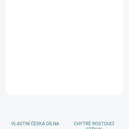
DĚTSKÉ VELIKOSTI
MŮŽEME DORUČIT DO:
10.8.2026
−
+
Přidat do košíku
✨❄️ Overal FIXONI z merino vlny a hedvábí – luxusní tepelná
ochrana a hebkost pro malé dobrodruhy v chladných dnech i
nocích! 👶🧶
DETAILNÍ INFORMACE
ZEPTAT SE
HLÍDAT
VLASTNÍ ČESKÁ DÍLNA
CHYTRÉ ROSTOUCÍ