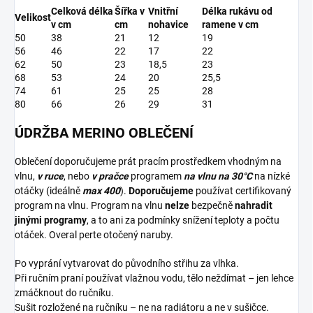
Celková délka
Šířka v
Vnitřní
Délka rukávu od
Velikost
v cm
cm
nohavice
ramene v cm
50
38
21
12
19
56
46
22
17
22
62
50
23
18,5
23
68
53
24
20
25,5
74
61
25
25
28
80
66
26
29
31
ÚDRŽBA MERINO OBLEČENÍ
Oblečení doporučujeme prát pracím prostředkem vhodným na
vlnu,
v ruce
, nebo
v pračce
programem
na vlnu na 30°C
na nízké
otáčky (ideálně
max 400
).
Doporučujeme
používat certifikovaný
program na vlnu. Program na vlnu
nelze
bezpečně
nahradit
jinými programy
, a to ani za podmínky snížení teploty a počtu
otáček. Overal perte otočený naruby.
Po vyprání vytvarovat do původního střihu za vlhka.
Při ručním praní používat vlažnou vodu, tělo neždímat – jen lehce
zmáčknout do ručníku.
Sušit rozložené na ručníku – ne na radiátoru a ne v sušičce.