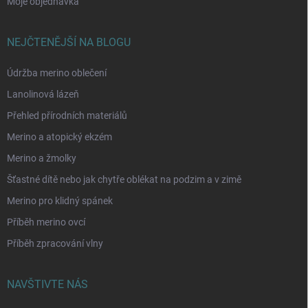
Moje objednávka
NEJČTENĚJŠÍ NA BLOGU
Údržba merino oblečení
Lanolinová lázeň
Přehled přírodních materiálů
Merino a atopický ekzém
Merino a žmolky
Šťastné dítě nebo jak chytře oblékat na podzim a v zimě
Merino pro klidný spánek
Příběh merino ovcí
Příběh zpracování vlny
NAVŠTIVTE NÁS