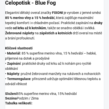
Celopotisk - Blue Fog
Elegantní dětský overal značky
FIXONI
je vyroben z jemné směsi
85 % merino vlny a 15 % hedvábí,
která zajišťuje maximální
tepelný komfort i v chladném počasí. Praktické zapínání na
druky
vede
od krku až k kotníkům
, takže se snadno obléká i svléká.
Žebrované náplety
na
zápěstích a kotnících
drží overal na místě
a brání profouknutí.
Klíčové vlastnosti
•
Materiál
: 85 % superfine merino vlna, 15 % hedvábí – hebké,
příjemné na dotek a prodyšné
•
Zapínání
: praktické druky od krku až k nohám pro rychlé
oblékání
•
Náplety
: pružné žebrované manžety na rukávech a nohavicích
•
Termoregulace
: přirozeně udržuje optimální tělesnou teplotu a
odvádí vlhkost
Složení
85% superfine merino vlna, 15% hedvábí
Sezóna
Podzim / Zima
Tabulka velikosti: