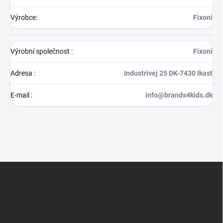
Výrobce
:
Fixoni
Výrobní společnost
:
Fixoni
Adresa
:
Industrivej 25 DK-7430 Ikast
E-mail
:
info@brands4kids.dk
Z
á
p
a
t
í