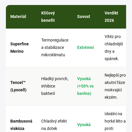
Klíčový
Verdikt
Materiál
Savost
benefit
2026
Vítěz pro
Termoregulace
Superfine
chladnější
a stabilizace
Extrémní
Merino
dny a
mikroklimatu
spánek.
Nejlepší pro
Hladký povrch,
Vysoká
Tencel™
akutní fáze a
inhibice
(+50% vs
(Lyocell)
mokvající
bakterií
bavlna)
ekzém.
Ideální na
Bambusová
Chladivý efekt
horké léto a
Vysoká
viskóza
na dotek
proti