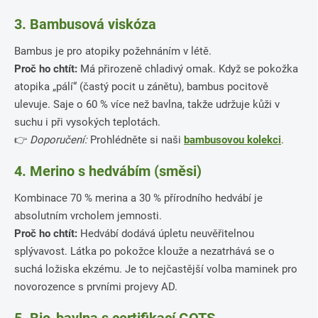
3. Bambusová viskóza
Bambus je pro atopiky požehnáním v létě.
Proč ho chtít:
Má přirozeně chladivý omak. Když se pokožka
atopika „pálí“ (častý pocit u zánětu), bambus pocitově
ulevuje. Saje o 60 % více než bavlna, takže udržuje kůži v
suchu i při vysokých teplotách.
👉
Doporučení:
Prohlédněte si naši
bambusovou kolekci
.
4. Merino s hedvábím (směsi)
Kombinace 70 % merina a 30 % přírodního hedvábí je
absolutním vrcholem jemnosti.
Proč ho chtít:
Hedvábí dodává úpletu neuvěřitelnou
splývavost. Látka po pokožce klouže a nezatrhává se o
suchá ložiska ekzému. Je to nejčastější volba maminek pro
novorozence s prvními projevy AD.