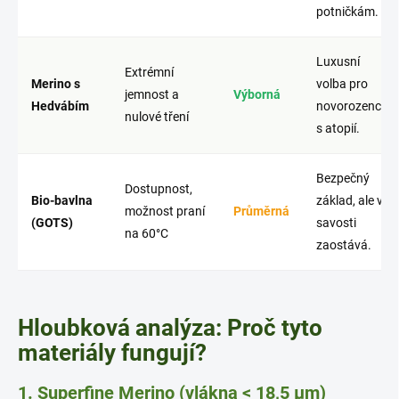
potničkám.
Luxusní
Extrémní
Merino s
volba pro
jemnost a
Výborná
Hedvábím
novorozence
nulové tření
s atopií.
Bezpečný
Dostupnost,
Bio-bavlna
základ, ale v
možnost praní
Průměrná
(GOTS)
savosti
na 60°C
zaostává.
Hloubková analýza: Proč tyto
materiály fungují?
1. Superfine Merino (vlákna < 18,5 µm)