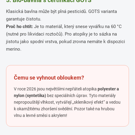
5. Bio-bavlna s certifikací GOTS
Klasická bavlna může být plná pesticidů. GOTS varianta
garantuje čistotu.
Proč ho chtít:
Je to materiál, který snese vyvářku na 60 °C
(nutné pro likvidaci roztočů). Pro atopiky je to sázka na
jistotu jako spodní vrstva, pokud zrovna nemáte k dispozici
merino.
Čemu se vyhnout obloukem?
V roce 2026 jsou největšími nepřáteli atopika
polyester a
nylon (syntetika)
bez speciálních úprav. Tyto materiály
nepropouštějí vlhkost, vytvářejí „skleníkový efekt“ a vedou
k okamžitému zhoršení svědění. Pozor také na hrubou
vlnu a levné směsi s akrylem!