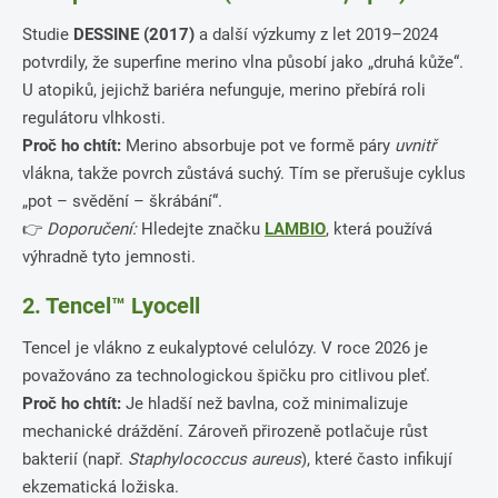
Studie
DESSINE (2017)
a další výzkumy z let 2019–2024
potvrdily, že superfine merino vlna působí jako „druhá kůže“.
U atopiků, jejichž bariéra nefunguje, merino přebírá roli
regulátoru vlhkosti.
Proč ho chtít:
Merino absorbuje pot ve formě páry
uvnitř
vlákna, takže povrch zůstává suchý. Tím se přerušuje cyklus
„pot – svědění – škrábání“.
👉
Doporučení:
Hledejte značku
LAMBIO
, která používá
výhradně tyto jemnosti.
2. Tencel™ Lyocell
Tencel je vlákno z eukalyptové celulózy. V roce 2026 je
považováno za technologickou špičku pro citlivou pleť.
Proč ho chtít:
Je hladší než bavlna, což minimalizuje
mechanické dráždění. Zároveň přirozeně potlačuje růst
bakterií (např.
Staphylococcus aureus
), které často infikují
ekzematická ložiska.