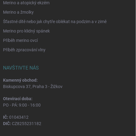
Merino a atopický ekzém
Merino a žmolky
Šťastné dítě nebo jak chytře oblékat na podzim a v zimě
Merino pro klidný spánek
Příběh merino ovcí
Příběh zpracování vlny
NAVŠTIVTE NÁS
Kamenný obchod:
Biskupcova 37, Praha 3 - Žižkov
Otevírací doba:
PO - PÁ: 9:00 - 16:00
IČ:
01043412
DIČ:
CZ8255231182