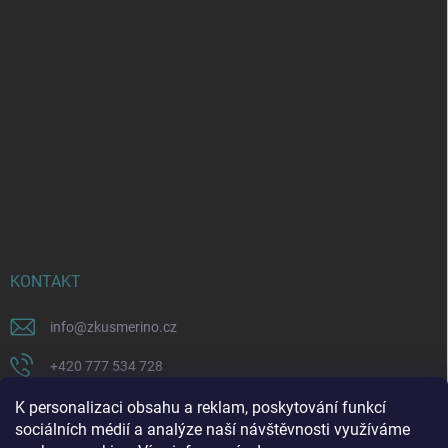
KONTAKT
info
@
zkusmerino.cz
+420 777 534 728
https://www.facebook.com/zkusmerino/
K personalizaci obsahu a reklam, poskytování funkcí
sociálních médií a analýze naší návštěvnosti využíváme
zkusmerino.cz