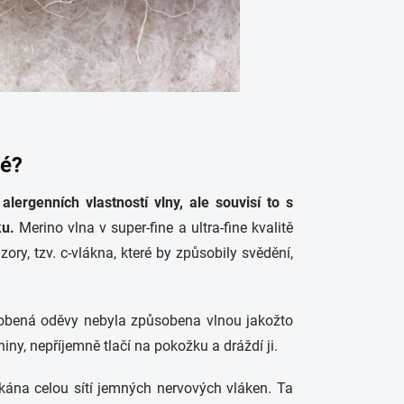
né?
ergenních vlastností vlny, ale souvisí to s
u.
Merino vlna v super-fine a ultra-fine kvalitě
ry, tzv. c-vlákna, které by způsobily svědění,
obená oděvy nebyla způsobena vlnou jakožto
iny, nepříjemně tlačí na pokožku a dráždí ji.
otkána celou sítí jemných nervových vláken. Ta