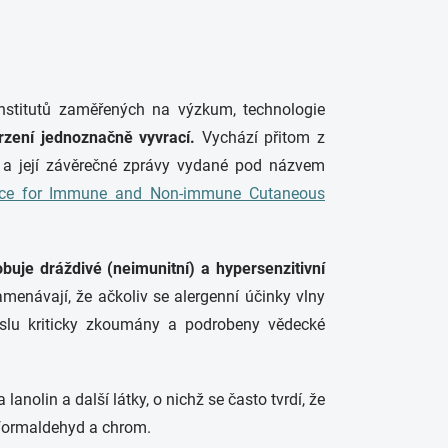
institutů zaměřených na výzkum, technologie
vrzení jednoznačně vyvrací.
Vychází přitom z
 a její závěrečné zprávy vydané pod názvem
ence for Immune and Non-immune Cutaneous
je dráždivé (neimunitní) a hypersenzitivní
menávají, že ačkoliv se alergenní účinky vlny
yslu kriticky zkoumány a podrobeny vědecké
anolin a další látky, o nichž se často tvrdí, že
 formaldehyd a chrom.