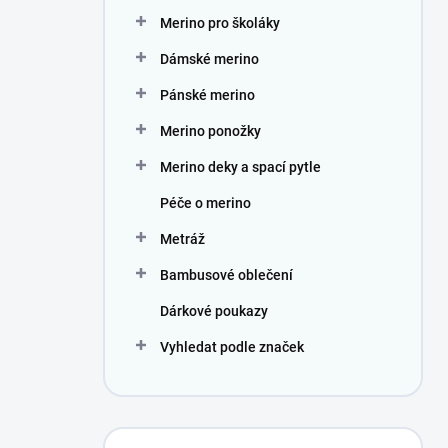
n
Merino pro školáky
í
p
Dámské merino
a
n
Pánské merino
e
Merino ponožky
l
Merino deky a spací pytle
Péče o merino
Metráž
Bambusové oblečení
Dárkové poukazy
Vyhledat podle značek