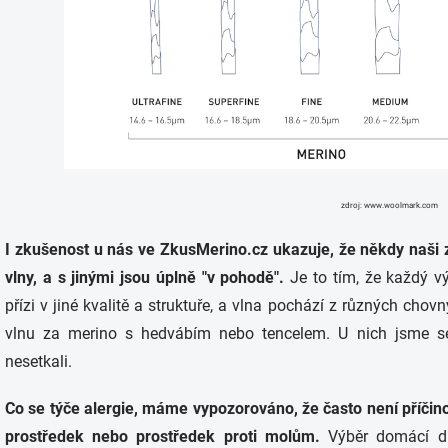
zdroj: www.woolmark.com
I zkušenost u nás ve ZkusMerino.cz ukazuje, že někdy naši 
vlny, a s jinými jsou úplně "v pohodě".
Je to tím, že každý v
přízi v jiné kvalitě a struktuře, a vlna pochází z různých c
vlnu za merino s hedvábím nebo tencelem. U nich jsme se
nesetkali.
Co se týče alergie, máme vypozorováno, že často není příčino
prostředek nebo prostředek proti molům.
Výběr domácí dr