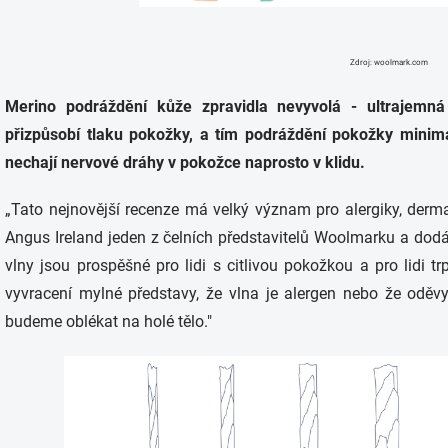
Zdroj: woolmark.com
Merino podráždění kůže zpravidla nevyvolá - ultrajemn
přizpůsobí tlaku pokožky, a tím podráždění pokožky minima
nechají nervové dráhy v pokožce naprosto v klidu.
„Tato nejnovější recenze má velký význam pro alergiky, dermato
Angus Ireland jeden z čelních představitelů Woolmarku a dod
vlny jsou prospěšné pro lidi s citlivou pokožkou a pro lidi tr
vyvracení mylné představy, že vlna je alergen nebo že oděv
budeme oblékat na holé tělo."