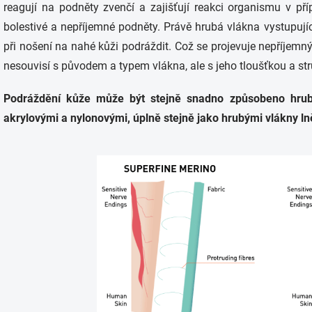
reagují na podněty zvenčí a zajišťují reakci organismu v pří
bolestivé a nepříjemné podněty. Právě hrubá vlákna vystupujíc
při nošení na nahé kůži podráždit. Což se projevuje nepříjem
nesouvisí s původem a typem vlákna, ale s jeho tloušťkou a str
Podráždění kůže může být stejně snadno způsobeno hrubý
akrylovými a nylonovými, úplně stejně jako hrubými vlákny l