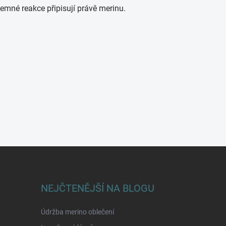
emné reakce připisují právě merinu.
NEJČTENĚJŠÍ NA BLOGU
Údržba merino oblečení