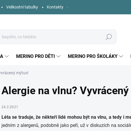
Velikostní tabulky
Kontakty
Hledat
KA
MERINO PRO DĚTI
MERINO PRO ŠKOLÁKY
Vyvrácený mýtus!
Alergie na vlnu? Vyvrácený
24.2.2021
Léta se traduje, že někteří lidé mohou být na vlnu, a tedy i mer
jedním z alergenů, podobně jako peří, už v diskuzích na sociáln