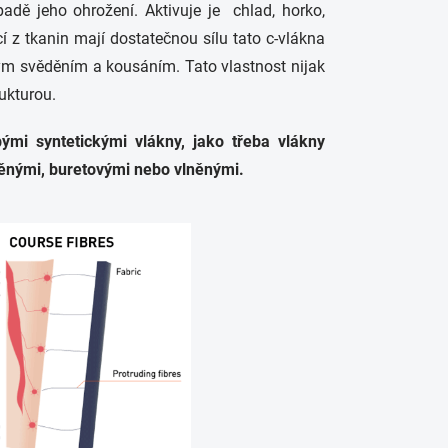
padě jeho ohrožení. Aktivuje je chlad, horko,
í z tkanin mají dostatečnou sílu tato c-vlákna
ným svěděním a kousáním. Tato vlastnost nijak
ukturou.
mi syntetickými vlákny, jako třeba vlákny
něnými, buretovými nebo vlněnými.