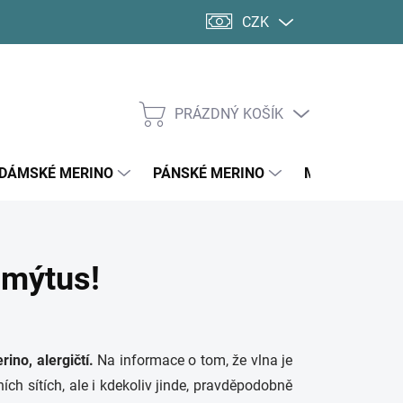
CZK
PRÁZDNÝ KOŠÍK
NÁKUPNÍ
KOŠÍK
DÁMSKÉ MERINO
PÁNSKÉ MERINO
MERINO PONO
 mýtus!
ino, alergičtí.
Na informace o tom, že vlna je
ích sítích, ale i kdekoliv jinde, pravděpodobně