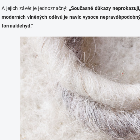
A jejich závěr je jednoznačný:
„
Současné důkazy neprokazují,
moderních vlněných oděvů je navíc vysoce nepravděpodobný i
formaldehyd."