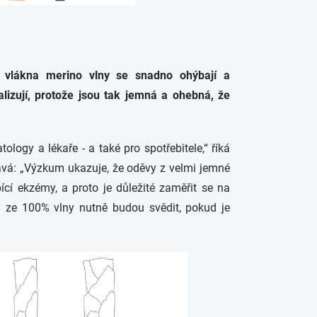
á vlákna merino vlny se snadno ohýbají a
lizují, protože jsou tak jemná a ohebná, že
logy a lékaře - a také pro spotřebitele,“ říká
ává: „Výzkum ukazuje, že oděvy z velmi jemné
pící ekzémy, a proto je důležité zaměřit se na
y ze 100% vlny nutně budou svědit, pokud je