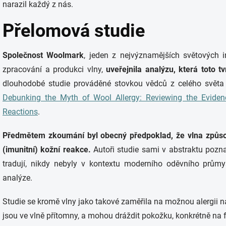
narazil každý z nás.
Přelomová studie
Společnost Woolmark
, jeden z nejvýznamějších světových 
zpracování a produkci vlny,
uveřejnila analýzu, která toto t
dlouhodobé studie prováděné stovkou vědců z celého světa
Debunking the Myth of Wool Allergy: Reviewing the Evid
Reactions
.
Předmětem zkoumání byl obecný předpoklad, že vlna způsobu
(imunitní) kožní reakce.
Autoři studie sami v abstraktu pozna
tradují, nikdy nebyly v kontextu moderního oděvního prům
analýze.
Studie se kromě vlny jako takové zaměřila na možnou alergii na l
jsou ve vlně přítomny, a mohou dráždit pokožku, konkrétně na