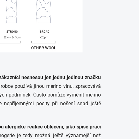
zákazníci nesnesou jen jednu jedinou značku
ýrobce používá jinou merino vlnu, zpracovává
hovných podmínek. Často pomůže vyměnit merino
 nepříjemnými pocity při nošení snad ještě
u alergické reakce oblečení, jako spíše prací
ogerie je tedy možná ještě významější než