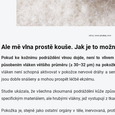
zdroj: www.pixabay.com
Ale mě vlna prostě kouše. Jak je to mož
Pokud ke kožnímu podráždění vlnou dojde, není to vlivem al
působením vláken většího průměru (≥ 30–32 µm) na pokožk
vláken není schopná aktivovat v pokožce nervové dráhy a senzo
jsou dobře snášeny a mohou prospět léčbě ekzému.
Studie ukázala, že všechna zkoumaná podráždění kůže způs
specifickým materiálem, ale hrubými vlákny, jež vystupují z tkan
Pokožka je, stejně jako ostatní orgány v těle, inervovaná, pr