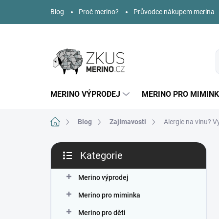
Přejít
Blog
Proč merino?
Průvodce nákupem merina
na
obsah
MERINO VÝPRODEJ
MERINO PRO MIMIN
Domů
Blog
Zajímavosti
Alergie na vlnu? 
P
Kategorie
o
Přeskočit
s
kategorie
t
Merino výprodej
r
Merino pro miminka
a
n
Merino pro děti