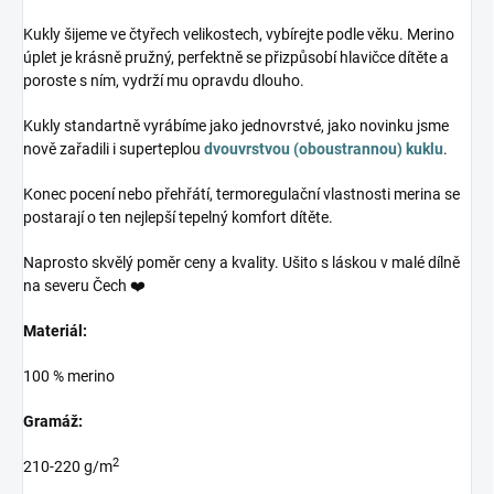
Kukly šijeme ve čtyřech velikostech, vybírejte podle věku. Merino
úplet je krásně pružný, perfektně se přizpůsobí hlavičce dítěte a
poroste s ním, vydrží mu opravdu dlouho.
Kukly standartně vyrábíme jako jednovrstvé, jako novinku jsme
nově zařadili i superteplou
dvouvrstvou (oboustrannou) kuklu
.
Konec pocení nebo přehřátí, termoregulační vlastnosti merina se
postarají o ten nejlepší tepelný komfort dítěte.
Naprosto skvělý poměr ceny a kvality. Ušito s láskou v malé dílně
na severu Čech ❤️
Materiál:
100 % merino
Gramáž:
2
210-220 g/m