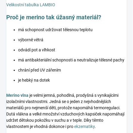
Velikostní tabulka LAMBIO
Proč je merino tak úžasný materiál?
má schopnost udržovat tělesnou teplotu
výborně větrá
odvádí pot a vlhkost
má antibakteriální schopnosti a neutralizuje tělesné pachy
chrání před UV zářením
je hebký na dotek
Merino vlna
je velmi jemná, pohodlná, prodyšná s vynikajícími
izolačními vlastnostmi. Jedná se o jeden z nejvhodnějších
materiálů pro nejmenší děti, protože napomáhá termoregulaci.
Dutá vlákna a velké množství vzduchových kapsiček napomáhají
udržet dětskou pokožku v suchu a v teple. Díky těmto
vlastnostem je vhodná dokonce i pro
ekzematiky
.