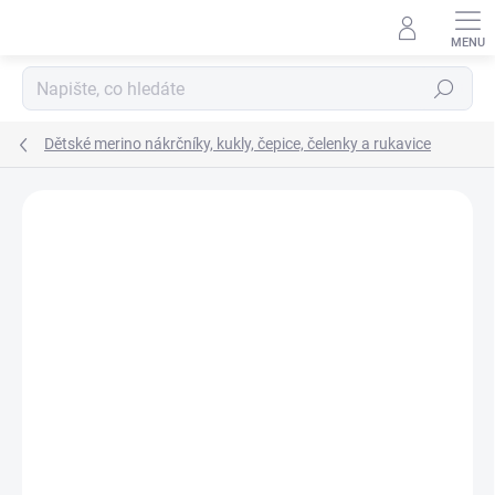
Přejít
na
obsah
Hledat
Dětské merino nákrčníky, kukly, čepice, čelenky a rukavice
Podrobnosti hodnocení
2 hodnocení
ZNAČKA:
LAMBIO