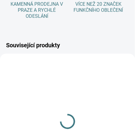
KAMENNÁ PRODEJNA V
VÍCE NEŽ 20 ZNAČEK
PRAZE A RYCHLÉ
FUNKČNÍHO OBLEČENÍ
ODESLÁNÍ
Související produkty
SKLADEM
SKLADEM
(1 KS)
(>5 KS)
Merino fleece kalhoty
CELOROČNÍ merino
Engel - růžové
ponožky Surtex pro
dospělé - různé barvy
779 Kč
od