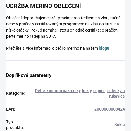
ÚDRŽBA MERINO OBLEČENÍ
Oblečení doporučujeme prát pracím prostředkem na vlnu, ručně
nebo v pračce s certifikovaným programem na vlnu do 40°C na
nízké otáčky. Pokud nemáte jistotu ohledně certifikace pračky,
perte merino raději na 30°C.
Přečtěte si více informací o péči o merino na našem
blogu
.
Doplňkové parametry
Dětské merino nákrčníky, kukly, čepice, čelenky a
Kategorie
:
rukavice
EAN
:
2000000008424
Typ
Kukla
produktu
: