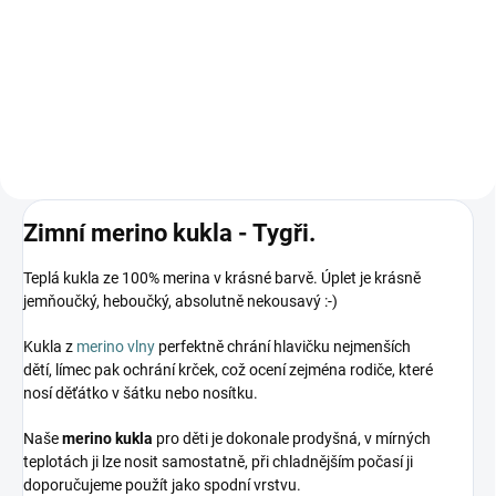
185 Kč
Detail
Detail
Zimní merino kukla - Tygři.
Teplá kukla ze 100% merina v krásné barvě. Úplet je krásně
jemňoučký, heboučký, absolutně nekousavý :-)
Kukla z
merino vlny
perfektně chrání hlavičku nejmenších
dětí, límec pak ochrání krček, což ocení zejména rodiče, které
nosí děťátko v šátku nebo nosítku.
Naše
merino kukla
pro děti je dokonale prodyšná, v mírných
teplotách ji lze nosit samostatně, při chladnějším počasí ji
doporučujeme použít jako spodní vrstvu.