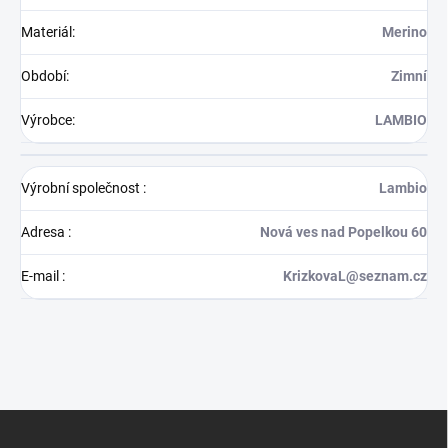
Materiál
:
Merino
Období
:
Zimní
Výrobce
:
LAMBIO
Výrobní společnost
:
Lambio
Adresa
:
Nová ves nad Popelkou 60
E-mail
:
KrizkovaL@seznam.cz
Z
á