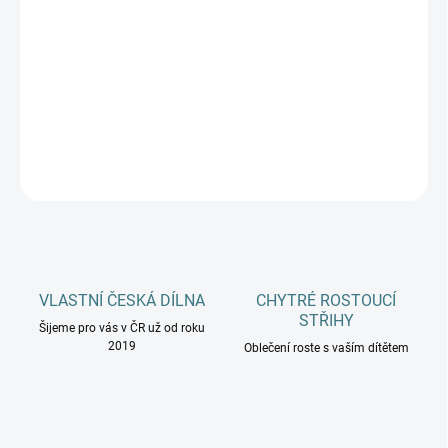
MŮŽEME DORUČIT DO:
11.8.2026
−
+
Přidat do košíku
DETAILNÍ INFORMACE
ZEPTAT SE
HLÍDAT
VLASTNÍ ČESKÁ DÍLNA
CHYTRÉ ROSTOUCÍ
STŘIHY
Šijeme pro vás v ČR už od roku
2019
Oblečení roste s vaším dítětem