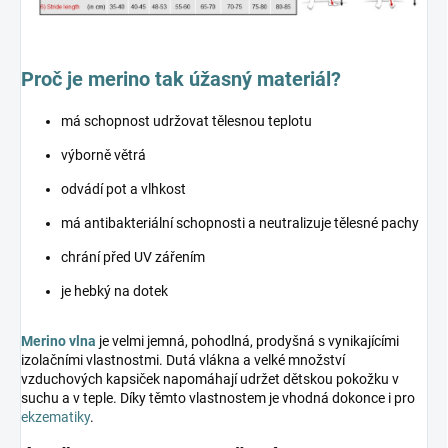
Proč je merino tak úžasný materiál?
má schopnost udržovat tělesnou teplotu
výborně větrá
odvádí pot a vlhkost
má antibakteriální schopnosti a neutralizuje tělesné pachy
chrání před UV zářením
je hebký na dotek
Merino vlna
je velmi jemná, pohodlná, prodyšná s vynikajícími
izolačními vlastnostmi. Dutá vlákna a velké množství
vzduchových kapsiček napomáhají udržet dětskou pokožku v
suchu a v teple. Díky těmto vlastnostem je vhodná dokonce i pro
ekzematiky
.