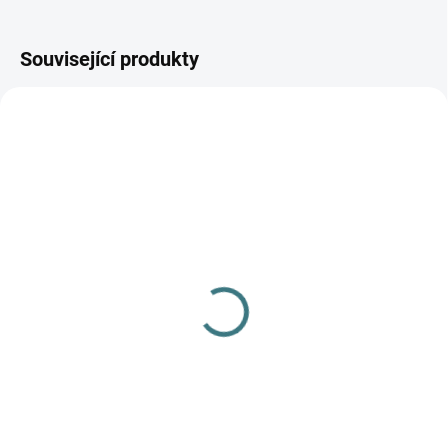
Související produkty
AKCE
SKLADEM
SKLADEM
(3 KS)
(>5 KS)
Merino/hedvábí čepice
SONETT Tekuté mýdlo
Engel - šedá
na skvrny 300 ml
363 Kč
139 Kč
od
Detail
Do košíku