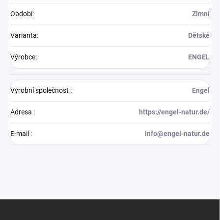
Období
:
Zimní
Varianta
:
Dětské
Výrobce
:
ENGEL
Výrobní společnost
:
Engel
Adresa
:
https://engel-natur.de/
E-mail
:
info@engel-natur.de
Z
á