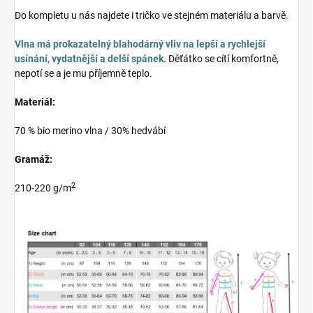
Do kompletu u nás najdete i tričko ve stejném materiálu a barvě.
Vlna má prokazatelný blahodárný vliv na lepší a rychlejší
usínání, vydatnější a delší spánek
. Děťátko se cítí komfortně,
nepotí se a je mu příjemně teplo.
Materiál:
70 % bio merino vlna / 30% hedvábí
Gramáž:
2
210-220 g/m