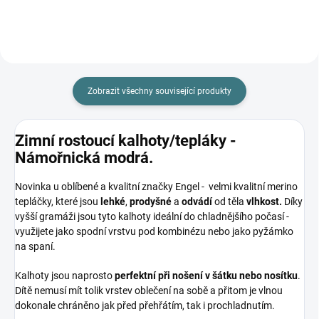
Zobrazit všechny související produkty
Zimní rostoucí kalhoty/tepláky -
Námořnická modrá.
Novinka u oblíbené a kvalitní značky Engel - velmi kvalitní merino
tepláčky, které jsou
lehké
,
prodyšné
a
odvádí
od těla
vlhkost.
Díky
vyšší gramáži jsou tyto kalhoty ideální do chladnějšího počasí -
využijete jako spodní vrstvu pod kombinézu nebo jako pyžámko
na spaní.
Kalhoty jsou naprosto
perfektní při nošení v šátku nebo nosítku
.
Dítě nemusí mít tolik vrstev oblečení na sobě a přitom je vlnou
dokonale chráněno jak před přehřátím, tak i prochladnutím.