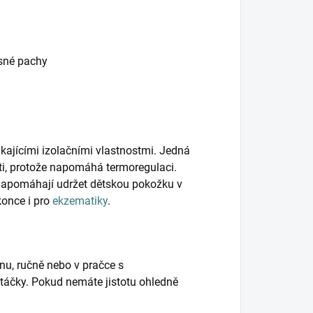
esné pachy
kajícími izolačními vlastnostmi. Jedná
ěti, protože napomáhá termoregulaci.
napomáhají udržet dětskou pokožku v
konce i pro
ekzematiky
.
nu, ručně nebo v pračce s
táčky. Pokud nemáte jistotu ohledně