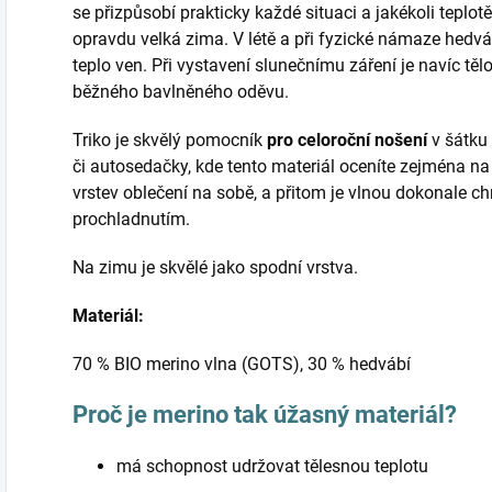
se přizpůsobí prakticky každé situaci a jakékoli teplotě
opravdu velká zima. V létě a při fyzické námaze hedvá
teplo ven. Při vystavení slunečnímu záření je navíc tě
běžného bavlněného oděvu.
Triko je skvělý pomocník
pro celoroční nošení
v šátku 
či autosedačky, kde tento materiál oceníte zejména na
vrstev oblečení na sobě, a přitom je vlnou dokonale ch
prochladnutím.
Na zimu je skvělé jako spodní vrstva.
Materiál:
70 % BIO merino vlna (GOTS), 30 % hedvábí
Proč je merino tak úžasný materiál?
má schopnost udržovat tělesnou teplotu