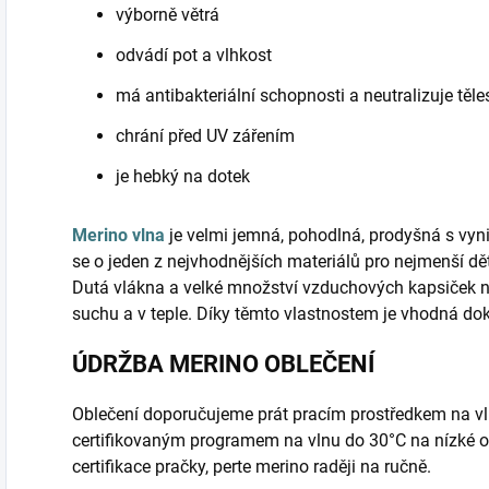
výborně větrá
odvádí pot a vlhkost
má antibakteriální schopnosti a neutralizuje těl
chrání před UV zářením
je hebký na dotek
Merino vlna
je velmi jemná, pohodlná, prodyšná s vyni
se o jeden z nejvhodnějších materiálů pro nejmenší d
Dutá vlákna a velké množství vzduchových kapsiček 
suchu a v teple. Díky těmto vlastnostem je vhodná do
ÚDRŽBA MERINO OBLEČENÍ
Oblečení doporučujeme prát pracím prostředkem na vl
certifikovaným programem na vlnu do 30°C na nízké o
certifikace pračky, perte merino raději na ručně.