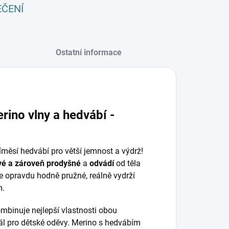
EČENÍ
Ostatní informace
rino vlny a hedvábí -
íměsí hedvábí pro větší jemnost a výdrž!
vé a zároveň
prodyšné
a
odvádí
od těla
o je opravdu hodně pružné, reálně vydrží
m.
mbinuje nejlepší vlastnosti obou
ál pro dětské oděvy. Merino s hedvábím