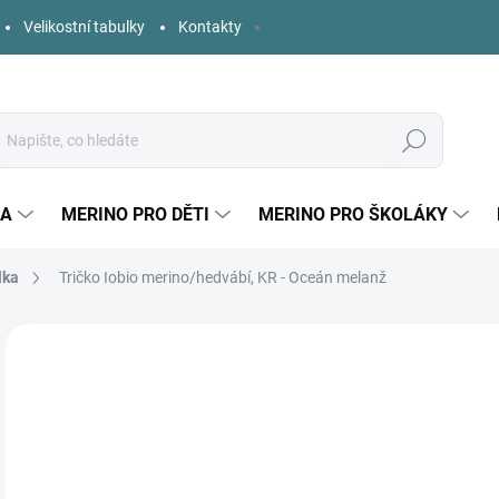
Velikostní tabulky
Kontakty
Hledat
KA
MERINO PRO DĚTI
MERINO PRO ŠKOLÁKY
lka
Tričko Iobio merino/hedvábí, KR - Oceán melanž
Neohodnoceno
Podrobnosti hodnocení
ZNAČKA:
IOBIO
NOVINKA
o
Měr
ZVO
cena