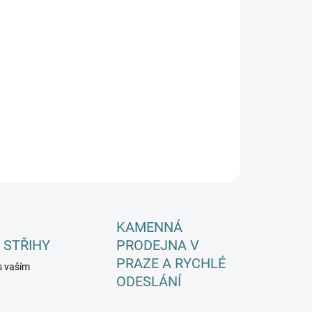
SKÉ VELIKOSTI
EME DORUČIT DO:
ZVOLTE VARIANTU
−
+
Přidat do košíku
ILNÍ INFORMACE
ZEPTAT SE
HLÍDAT
KAMENNÁ
 STŘIHY
PRODEJNA V
PRAZE A RYCHLÉ
s vaším
ODESLÁNÍ