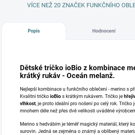
VÍCE NEŽ 20 ZNAČEK FUNKČNÍHO OBL
Popis
Hodnocení
Dětské tričko ioBio z kombinace me
krátký rukáv - Oceán melanž.
Nejlepší kombinace u funkčního oblečení - merino s př
Kvalitní tričko
ioB
io
s krátkým rukávem. Tričko je
hřeji
vlhkost
, je proto ideální pro nošení po celý rok. Tričk
mnohem déle než přes dvě velikosti uváděné výrobce
Merino s hedvábím je téměř magický materiál, který ko
surovin. Jedná se zejména o známý a oblíbený materi