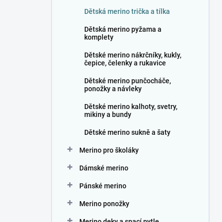
n
Dětská merino trička a tílka
í
p
Dětská merino pyžama a
a
komplety
n
Dětské merino nákrčníky, kukly,
e
čepice, čelenky a rukavice
l
Dětské merino punčocháče,
ponožky a návleky
Dětské merino kalhoty, svetry,
mikiny a bundy
Dětské merino sukně a šaty
Merino pro školáky
Dámské merino
Pánské merino
Merino ponožky
Merino deky a spací pytle