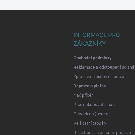
INFORMACE PRO
ZÁKAZNÍKY
Obchodní podmínky
Reklamace a odstoupení od sml
Zpracování osobních údajů
Doprava a platba
Náš příběh
Proč nakupovat u nás
Průvodce výběrem
Velikostní tabulky
Registrace a věrnostní program