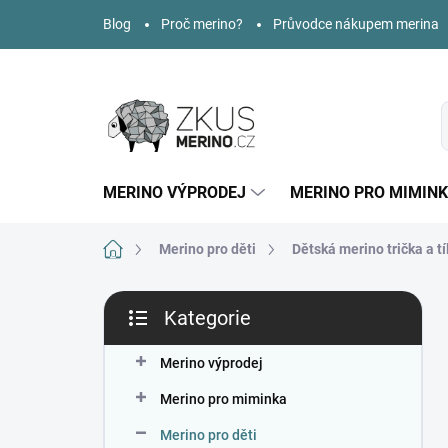
Přejít
Blog
Proč merino?
Průvodce nákupem merina
na
obsah
MERINO VÝPRODEJ
MERINO PRO MIMIN
Domů
Merino pro děti
Dětská merino trička a tí
P
Kategorie
o
Přeskočit
s
kategorie
t
Merino výprodej
r
Merino pro miminka
a
n
Merino pro děti