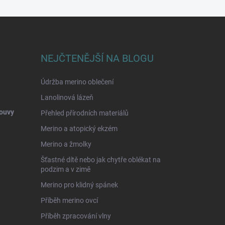
NEJČTENĚJŠÍ NA BLOGU
Údržba merino oblečení
Lanolinová lázeň
ouvy
Přehled přírodních materiálů
Merino a atopický ekzém
Merino a žmolky
Šťastné dítě nebo jak chytře oblékat na
podzim a v zimě
Merino pro klidný spánek
Příběh merino ovcí
Příběh zpracování vlny